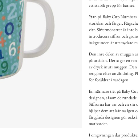
ett stabilt grepp för barnet.
Ytan på Baby Cup Numbers är t
storlekar och färger. Färgsch
vitt. Siffermönstret är inte b
introducera siffror och gru
bakgrunden är utsmyckad med
Den inre delen av muggen är v
på utsidan. Detta ger en ren
av dryck inuti muggen. Den b
rengöra efter användning. Pl
för föräldrar i vardagen.
En närmare titt på Baby Cup
designen, såsom de rundade 
Siffrorna har var och en sin 
hjälper dem att känna igen oc
färgglada designen gör också m
matbordet.
I omgivningen där produkten