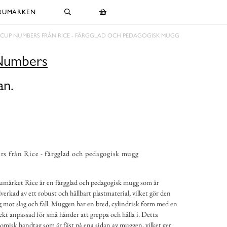
RUMÄRKEN
 CUP NUMBERS FRÅN RICE - FÄRGGLAD OCH PEDAGOGISK MUGG
Numbers
an.
 från Rice - färgglad och pedagogisk mugg
märket Rice är en färgglad och pedagogisk mugg som är
verkad av ett robust och hållbart plastmaterial, vilket gör den
ig mot slag och fall. Muggen har en bred, cylindrisk form med en
ekt anpassad för små händer att greppa och hålla i. Detta
onomisk handtag som är fäst på ena sidan av muggen, vilket ger