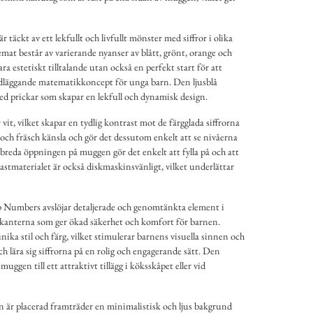
äckt av ett lekfullt och livfullt mönster med siffror i olika
emat består av varierande nyanser av blått, grönt, orange och
ara estetiskt tilltalande utan också en perfekt start för att
ndläggande matematikkoncept för unga barn. Den ljusblå
 prickar som skapar en lekfull och dynamisk design.
it, vilket skapar en tydlig kontrast mot de färgglada siffrorna
 och fräsch känsla och gör det dessutom enkelt att se nivåerna
reda öppningen på muggen gör det enkelt att fylla på och att
astmaterialet är också diskmaskinsvänligt, vilket underlättar
 Numbers avslöjar detaljerade och genomtänkta element i
kanterna som ger ökad säkerhet och komfort för barnen.
unika stil och färg, vilket stimulerar barnens visuella sinnen och
h lära sig siffrorna på en rolig och engagerande sätt. Den
uggen till ett attraktivt tillägg i köksskåpet eller vid
 är placerad framträder en minimalistisk och ljus bakgrund