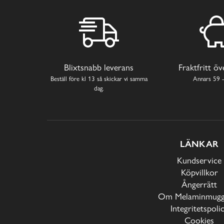
Blixtsnabb leverans
Fraktfritt ö
Beställ före kl 13 så skickar vi samma
Annars 59 -
dag.
LÄNKAR
Kundservice
Köpvillkor
Ångerrätt
Om Melaminmugga
Integritetspoli
Cookies