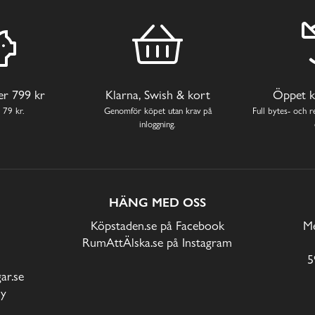
ver 799 kr
Klarna, Swish & kort
Öppet k
 79 kr.
Genomför köpet utan krav på
Full bytes- och re
inloggning.
HÄNG MED OSS
Köpstaden.se på Facebook
Me
RumAttÄlska.se på Instagram
5
r.se
cy