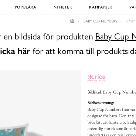
POPULÄRA
NYHETER
KAMPANJER
VA
BABY CUP NUMBERS
BABY
r en bildsida för produkten
Baby Cup 
icka här
för att komma till produktsid
Baby Cup Numbers
Bildtitel:
Bildbeskrivning:
Baby Cup Numbers från varu
designad för barn. Den är till
både lätt att hantera och tål
ordentlig storlek som är perf
underlättas av en rejäl, erg