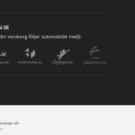
.SE
(din varukorg följer automatiskt med):
använda vår
er