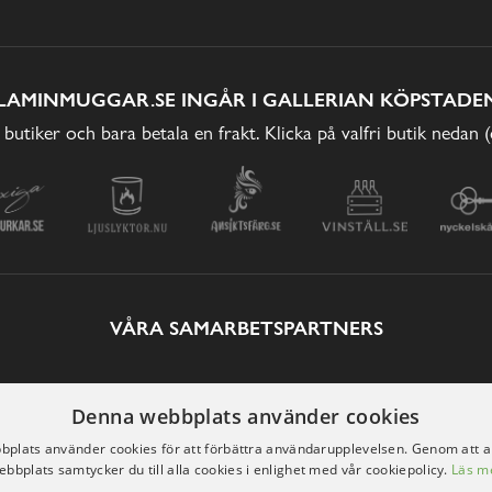
LAMINMUGGAR.SE INGÅR I GALLERIAN KÖPSTADEN
 butiker och bara betala en frakt. Klicka på valfri butik nedan 
VÅRA SAMARBETSPARTNERS
Denna webbplats använder cookies
plats använder cookies för att förbättra användarupplevelsen. Genom att 
ebbplats samtycker du till alla cookies i enlighet med vår cookiepolicy.
Läs m