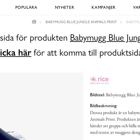
POPULÄRA
NYHETER
KAMPANJER
VA
BABYMUGG BLUE JUNGLE ANIMALS PRINT
BABYMU
dsida för produkten
Babymugg Blue Jung
icka här
för att komma till produktsid
Babymugg Blue Ju
Bildtitel:
Bildbeskrivning:
Denna produkt är en babym
Animals Print. Produkten är 
händer att greppa och hålla
med resten av muggens desig