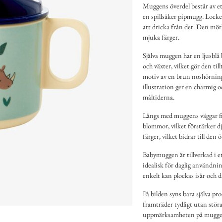
Muggens överdel består av et
en spillsäker pipmugg. Locket
att dricka från det. Den mör
mjuka färger.
Själva muggen har en ljusblå
och växter, vilket gör den ti
motiv av en brun noshörning
illustration ger en charmig 
måltiderna.
Längs med muggens väggar fin
blommor, vilket förstärker dj
färger, vilket bidrar till den
Babymuggen är tillverkad i ett
idealisk för daglig användni
enkelt kan plockas isär och d
På bilden syns bara själva pr
framträder tydligt utan stör
uppmärksamheten på muggen