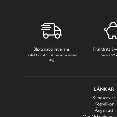
Blixtsnabb leverans
Fraktfritt ö
Beställ före kl 13 så skickar vi samma
Annars 59 -
dag.
LÄNKAR
Kundservice
Köpvillkor
Ångerrätt
Om Melaminmugga