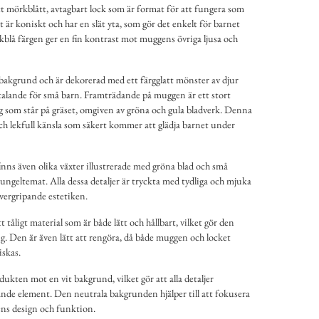
t mörkblått, avtagbart lock som är format för att fungera som
 är koniskt och har en slät yta, som gör det enkelt för barnet
kblå färgen ger en fin kontrast mot muggens övriga ljusa och
 bakgrund och är dekorerad med ett färgglatt mönster av djur
lltalande för små barn. Framträdande på muggen är ett stort
 som står på gräset, omgiven av gröna och gula bladverk. Denna
och lekfull känsla som säkert kommer att glädja barnet under
ns även olika växter illustrerade med gröna blad och små
ungeltemat. Alla dessa detaljer är tryckta med tydliga och mjuka
 övergripande estetiken.
 tåligt material som är både lätt och hållbart, vilket gör den
ng. Den är även lätt att rengöra, då både muggen och locket
iskas.
odukten mot en vit bakgrund, vilket gör att alla detaljer
ande element. Den neutrala bakgrunden hjälper till att fokusera
s design och funktion.