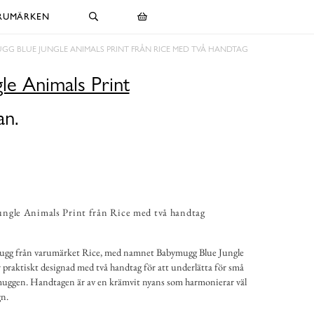
RUMÄRKEN
GG BLUE JUNGLE ANIMALS PRINT FRÅN RICE MED TVÅ HANDTAG
le Animals Print
an.
ngle Animals Print från Rice med två handtag
ugg från varumärket Rice, med namnet Babymugg Blue Jungle
praktiskt designad med två handtag för att underlätta för små
 muggen. Handtagen är av en krämvit nyans som harmonierar väl
n.