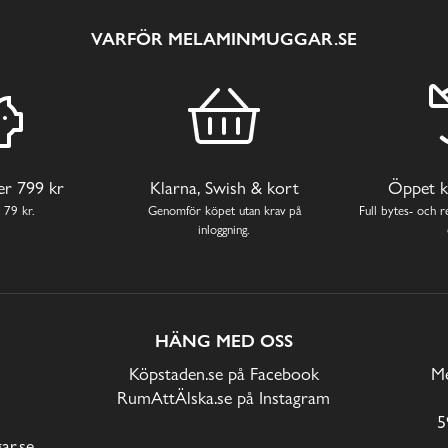
VARFÖR MELAMINMUGGAR.SE
ver 799 kr
Klarna, Swish & kort
Öppet k
 79 kr.
Genomför köpet utan krav på
Full bytes- och re
inloggning.
HÄNG MED OSS
Köpstaden.se på Facebook
Me
RumAttÄlska.se på Instagram
5
r.se