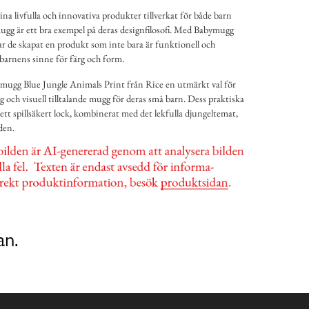
na livfulla och innovativa produkter tillverkat för både barn
gg är ett bra exempel på deras designfilosofi. Med Babymugg
r de skapat en produkt som inte bara är funktionell och
r barnens sinne för färg och form.
ugg Blue Jungle Animals Print från Rice en utmärkt val för
ig och visuell tilltalande mugg för deras små barn. Dess praktiska
ett spillsäkert lock, kombinerat med det lekfulla djungeltemat,
den.
an.