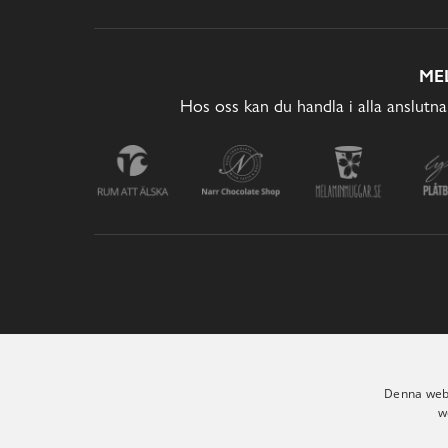
ME
Hos oss kan du handla i alla anslutna
Denna webb
w