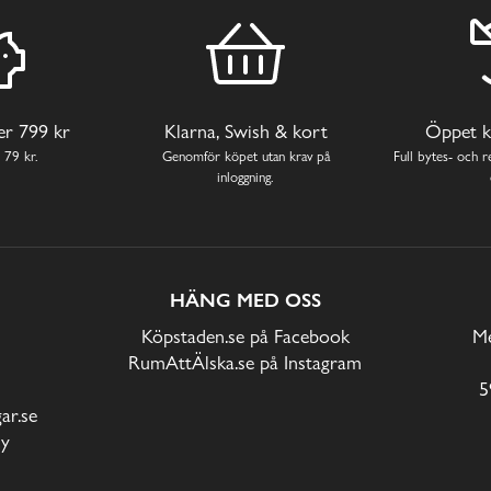
ver 799 kr
Klarna, Swish & kort
Öppet k
 79 kr.
Genomför köpet utan krav på
Full bytes- och re
inloggning.
HÄNG MED OSS
Köpstaden.se på Facebook
Me
RumAttÄlska.se på Instagram
5
r.se
cy