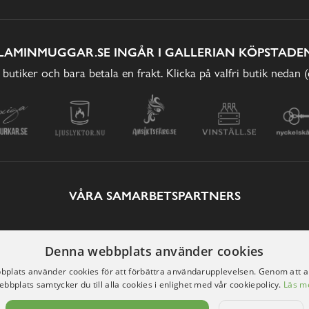
LAMINMUGGAR.SE INGÅR I GALLERIAN KÖPSTADEN
 butiker och bara betala en frakt. Klicka på valfri butik nedan 
VÅRA SAMARBETSPARTNERS
Denna webbplats använder cookies
plats använder cookies för att förbättra användarupplevelsen. Genom att 
ebbplats samtycker du till alla cookies i enlighet med vår cookiepolicy.
Läs m