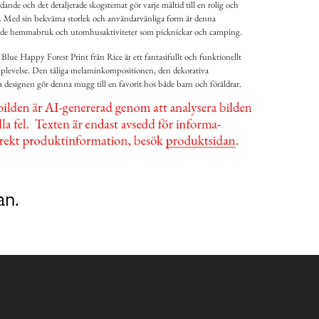
ande och det detaljerade skogstemat gör varje måltid till en rolig och
. Med sin bekväma storlek och användarvänliga form är denna
åde hemmabruk och utomhusaktiviteter som picknickar och camping.
ue Happy Forest Print från Rice är ett fantasifullt och funktionellt
dsupplevelse. Den tåliga melaminkompositionen, den dekorativa
a designen gör denna mugg till en favorit hos både barn och föräldrar.
an.