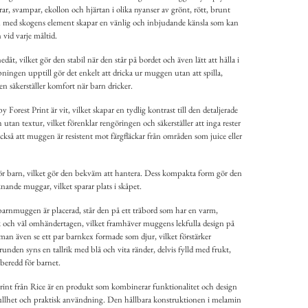
rar, svampar, ekollon och hjärtan i olika nyanser av grönt, rött, brunt
en med skogens element skapar en vänlig och inbjudande känsla som kan
vid varje måltid.
, vilket gör den stabil när den står på bordet och även lätt att hålla i
ingen upptill gör det enkelt att dricka ur muggen utan att spilla,
 säkerställer komfort när barn dricker.
rest Print är vit, vilket skapar en tydlig kontrast till den detaljerade
 utan textur, vilket förenklar rengöringen och säkerställer att inga rester
ckså att muggen är resistent mot färgfläckar från områden som juice eller
för barn, vilket gör den bekväm att hantera. Dess kompakta form gör den
knande muggar, vilket sparar plats i skåpet.
barnmuggen är placerad, står den på ett träbord som har en varm,
k och väl omhändertagen, vilket framhäver muggens lekfulla design på
 man även se ett par barnkex formade som djur, vilket förstärker
unden syns en tallrik med blå och vita ränder, delvis fylld med frukt,
örberedd för barnet.
nt från Rice är en produkt som kombinerar funktionalitet och design
fullhet och praktisk användning. Den hållbara konstruktionen i melamin