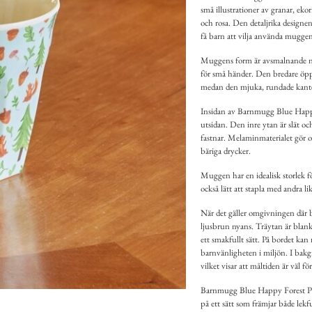
små illustrationer av granar, ekor
och rosa. Den detaljrika design
få barn att vilja använda muggen 
Muggens form är avsmalnande nedåt
för små händer. Den bredare öppn
medan den mjuka, rundade kanten
Insidan av Barnmugg Blue Happy Fo
utsidan. Den inre ytan är slät och
fastnar. Melaminmaterialet gör o
bäriga drycker.
Muggen har en idealisk storlek 
också lätt att stapla med andra li
När det gäller omgivningen där 
ljusbrun nyans. Träytan är blan
ett smakfullt sätt. På bordet kan
barnvänligheten i miljön. I bakgr
vilket visar att måltiden är väl f
Barnmugg Blue Happy Forest Pri
på ett sätt som främjar både lek