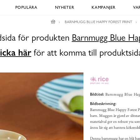
POPULÄRA
NYHETER
KAMPANJER
VA
BARNMUGG BLUE HAPPY FOREST PRINT
ldsida för produkten
Barnmugg Blue Hap
icka här
för att komma till produktsid
Barnmugg Blue Happ
Bildtitel:
Bildbeskrivning:
Barnmugg Blue Happy Forest Prin
barn. Muggen är gjord av slitstar
materialval ger en robust yta som
ännu lär sig att hantera köksreds
Denna barnmugg har en blå basfä