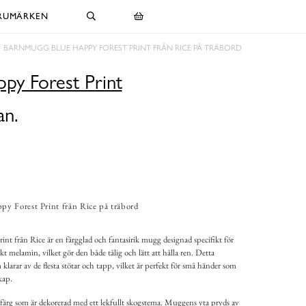
RUMÄRKEN
BARNMUGG BLUE HAPPY FOREST PRINT FRÅN RICE PÅ TRÄBORD
py Forest Print
an.
y Forest Print från Rice på träbord
t från Rice är en färgglad och fantasirik mugg designad specifikt för
kt melamin, vilket gör den både tålig och lätt att hålla ren. Detta
 klarar av de flesta stötar och tapp, vilket är perfekt för små händer som
kap.
rg som är dekorerad med ett lekfullt skogstema. Muggens yta pryds av