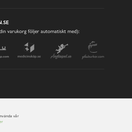
.SE
(din varukorg följer automatiskt med):
använda vår
er