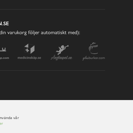
.SE
(din varukorg följer automatiskt med):
använda vår
er