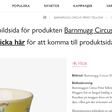
POPULÄRA
NYHETER
KAMPANJER
VA
BARNMUGG CIRCUS PRINT YELLOW
bildsida för produkten
Barnmugg Circus
icka här
för att komma till produktsid
Barnmugg Circus Pr
Bildtitel:
Bildbeskrivning:
Barnmuggen Circus Print Yellow f
Muggen har en ljusgul basfärg s
Rundom på muggen finns ett livli
djur, vilket gör den intressant oc
Illustrationerna inkluderar en rad