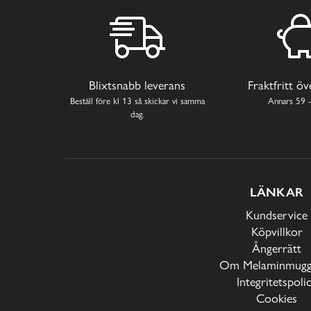
Blixtsnabb leverans
Fraktfritt ö
Beställ före kl 13 så skickar vi samma
Annars 59 -
dag.
LÄNKAR
Kundservice
Köpvillkor
Ångerrätt
Om Melaminmugga
Integritetspoli
Cookies