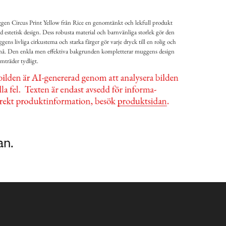
en Circus Print Yellow från Rice en genomtänkt och lekfull produkt
 estetisk design. Dess robusta material och barnvänliga storlek gör den
ggens livliga cirkustema och starka färger gör varje dryck till en rolig och
små. Den enkla men effektiva bakgrunden kompletterar muggens design
amträder tydligt.
an.