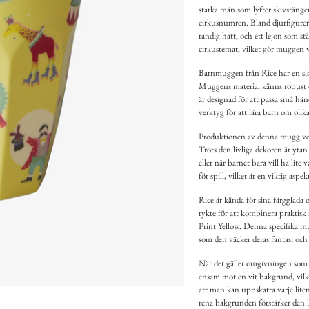
starka män som lyfter skivstänger
cirkusnumren. Bland djurfigurern
randig hatt, och ett lejon som st
cirkustemat, vilket gör muggen vi
Barnmuggen från Rice har en slät
Muggens material känns robust oc
är designad för att passa små hä
verktyg för att lära barn om olika
Produktionen av denna mugg verk
Trots den livliga dekoren är yta
eller när barnet bara vill ha lite
för spill, vilket är en viktig aspe
Rice är kända för sina färgglad
rykte för att kombinera praktisk
Print Yellow. Denna specifika mug
som den väcker deras fantasi och 
När det gäller omgivningen som 
ensam mot en vit bakgrund, vilke
att man kan uppskatta varje lit
rena bakgrunden förstärker den li