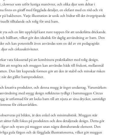
, clowner som utför lustiga manövrer, och olika djur som deltar i
a finns en giraff med färgglada detaljer, en elefant med en röd och vit
år på bakbenen. Varje illustration är unik och bidrar till det övergripande
suellt tilltalande och rolig för små barn.
 yta och en lätt upphöjd kant runt toppen för att underlätta drickande.
h hållbart, vilket gör den idealisk för daglig användning av barn. Den
nder och kan potentiellt även användas som en del av ett pedagogiskt
 djur och cirkusaktiviteter.
ar vara fokuserad på att kombinera praktikalitet med rolig design.
n lätt att rengöra och muggen kan användas både till frukost, mellanmål
 vatten. Den lätt kuperade formen gör att den är stabil och minskar risken
kt när det gäller barnprodukter.
a och kreativa produkter, och denna mugg är inget undantag. Varumärkets
 användning med snygg design reflekteras tydligt i barnmuggen Circus
g är utformad för att locka barn till att njuta av sina drycker, samtidigt
intresse för cirkusvärlden.
observeras på bilden, är den enkel och minimalistisk. Muggen står
t sätter fullt fokus på produkten och dess detaljerade design. Detta gör
en figur och nyans på muggen utan några distraherande element. Den
vliga gula färgen och de färgglada illustrationerna, vilket gör muggen