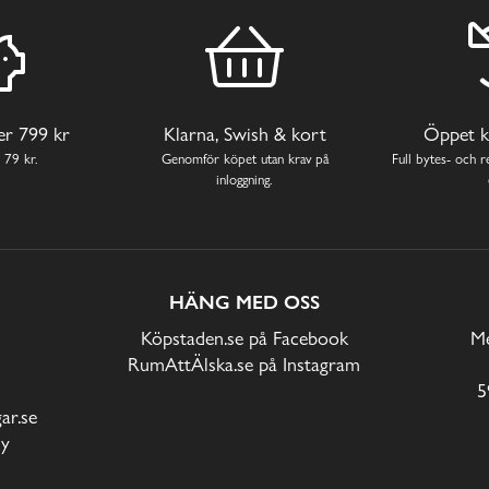
ver 799 kr
Klarna, Swish & kort
Öppet k
 79 kr.
Genomför köpet utan krav på
Full bytes- och re
inloggning.
HÄNG MED OSS
Köpstaden.se på Facebook
Me
RumAttÄlska.se på Instagram
5
r.se
cy