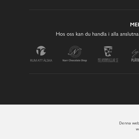
ME
Hos oss kan du handla i alla anslutna
Denna webb
w