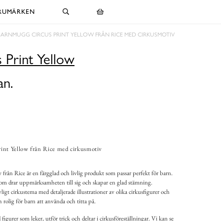
RUMÄRKEN
BARNMUGG CIRCUS PRINT YELLOW FRÅN RICE MED CIRKUSMOTIV
 Print Yellow
an.
int Yellow från Rice med cirkusmotiv
rån Rice är en färgglad och livlig produkt som passar perfekt för barn.
om drar uppmärksamheten till sig och skapar en glad stämning.
gt cirkustema med detaljerade illustrationer av olika cirkusfigurer och
h rolig för barn att använda och titta på.
 figurer som leker, utför trick och deltar i cirkusföreställningar. Vi kan se