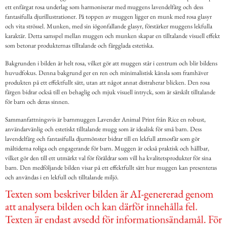
ett enfärgat rosa underlag som harmoniserar med muggens lavendelfärg och dess
fantasifulla djurillustrationer. På toppen av muggen ligger en munk med rosa glasyr
och vita strössel. Munken, med sin iögonfallande glasyr, förstärker muggens lekfulla
karaktär. Detta samspel mellan muggen och munken skapar en tilltalande visuell effekt
som betonar produkternas tilltalande och färgglada estetiska.
Bakgrunden i bilden är helt rosa, vilket gör att muggen står i centrum och blir bildens
huvudfokus. Denna bakgrund ger en ren och minimalistisk känsla som framhäver
produkten på ett effektfullt sätt, utan att något annat distraherar blicken. Den rosa
färgen bidrar också till en behaglig och mjuk visuell intryck, som är särskilt tilltalande
för barn och deras sinnen.
Sammanfattningsvis är barnmuggen Lavender Animal Print från Rice en robust,
användarvänlig och estetiskt tilltalande mugg som är idealisk för små barn. Dess
lavendelfärg och fantasifulla djurmönster bidrar till en lekfull atmosfär som gör
måltiderna roliga och engagerande för barn. Muggen är också praktisk och hållbar,
vilket gör den till ett utmärkt val för föräldrar som vill ha kvalitetsprodukter för sina
barn. Den medföljande bilden visar på ett effektfullt sätt hur muggen kan presenteras
och användas i en lekfull och tilltalande miljö.