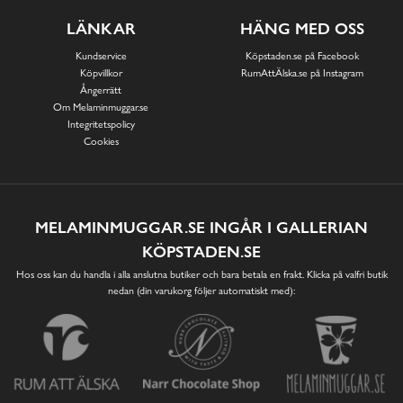
LÄNKAR
HÄNG MED OSS
Kundservice
Köpstaden.se på Facebook
Köpvillkor
RumAttÄlska.se på Instagram
Ångerrätt
Om Melaminmuggar.se
Integritetspolicy
Cookies
MELAMINMUGGAR.SE INGÅR I GALLERIAN
KÖPSTADEN.SE
Hos oss kan du handla i alla anslutna butiker och bara betala en frakt. Klicka på valfri butik
nedan (din varukorg följer automatiskt med):