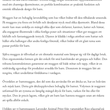
med sitt charmiga djurmönster, en perfekt kombination av praktisk funktion och
estetisk tilltalande design för barn.
Muggen har en behaglig lavendelfärg som bas vilket bidrar till dess tilltalande utseende.
På muggens yta finns ett livfullt och detaljerat tryck med olika djurmotiv. Bland dessa
motiv kan man urskilja en mängd olika djur som elefanter, kaniner, katter och hästar,
alla engagerat illustrerade i olika festliga poser och situationer vilket ger muggen ett
lekfullt och fantasieggande intryck. Djuren är klädda i roliga attribut som hattar och
håller ofta ballonger eller andra festliga föremål, vilket bidrar till ett glatt tema som
passar perfekt för barn.
Själva muggen är tillverkad av ett slitstarkt material som lämpar sig väl för dagligt bruk.
Den ergonomiska formen gör det enkelt för små barnhänder att greppa och håller. Den
robusta konstruktionen garanterar att muggen tål både stötar och tapp, vilket är en
nödvändig egenskap för produkter avsedda för barn. Dessutom är muggen lätt att
rengöra, vilket underlättar föräldrarna i vardagen.
Överdelen av barnmuggen, den del som ska användas för att dricka ur, har en bekväm
och mjuk kant. Detta gör drickupplevelsen behaglig för barnet. Volymen är noggrant
utformad för att rymma en lämplig mängd dryck för barn, varken för lite eller för
mycket. Den är precis lagom, vilket gör att barn kan hantera muggen utan att riskera
att spilla alltför enkelt.
I bilden ser vi barnmuggen Lavender Animal Print från varumärket Rice placerad på