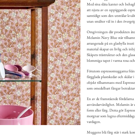
Med sina släta kanter och behagl
att njuta av en uppiggande espre
samtidigt som den utstrålar kval
utan smälter väl in i den överg
Omgivningen där produkten återf
Melamin Navy Blue står tillsamma
arrangerade på en glashylla inut
material skapar en livlig och in
Skåpets trästruktur och den glas
blommiga tapet i varma rosa och 
Förutom espressomuggarna från Ri
färgglada plastskedar och skålar i
objekt tillsammans med Espress
som omedelbart fångar betraktar
En av de framstående fördelarna
användarvänlighet. Melamin är ett 
form eller färg. Detta gör Espre
morgnar som lugna eftermiddagar.
vardagen.
Muggens blå färg står i stark kon