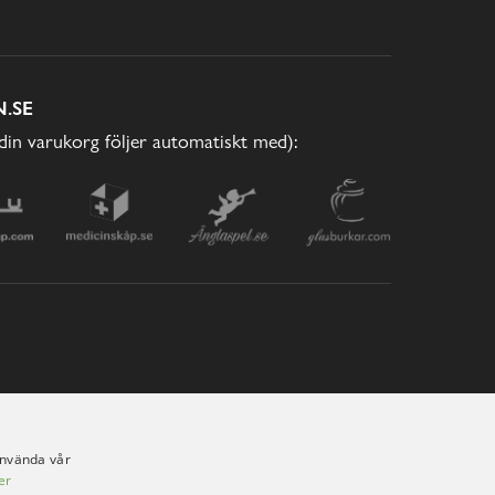
.SE
(din varukorg följer automatiskt med):
använda vår
er