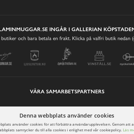
LAMINMUGGAR.SE INGÅR I GALLERIAN KÖPSTADEN
 butiker och bara betala en frakt. Klicka på valfri butik nedan 
VÅRA SAMARBETSPARTNERS
Denna webbplats använder cookies
plats använder cookies för att förbättra användarupplevelsen. Genom att 
ebbplats samtycker du till alla cookies i enlighet med vår cookiepolicy.
Läs m