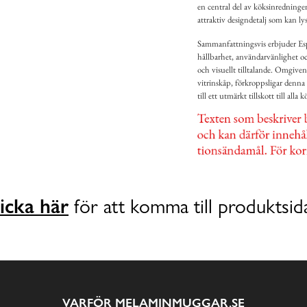
en central del av köksinredningen.
attraktiv designdetalj som kan lys
Sammanfattningsvis erbjuder E
hållbarhet, användarvänlighet oc
och visuellt tilltalande. Omgiven
vitrinskåp, förkroppsligar denn
till ett utmärkt tillskott till alla k
icka här
för att komma till produktsid
VARFÖR MELAMINMUGGAR.SE