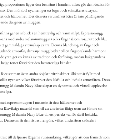
iga proportioner ligger den bekvämt i handen, vilket gör den idealisk för
sso. Den mörkblå nyansen ger ett lugnt och sofistikerat uttryck,
itet och hållbarhet. Det diskreta varumärket Rice är inte påträngande
ripande designen av muggen.
inns ger en inblick i en hemtrevlig och varm miljö. Espressomugg
ns med andra melaminmuggar i olika färger såsom rosa, vitt och lila,
i ett gammaldags vitrinskåp av trä. Denna blandning av färger och
bjudande atmosfär, där varje mugg bidrar till en färgsprakande harmoni.
ade ytan ger en känsla av tradition och förfining, medan bakgrundens
beige toner förstärker den hemtrevliga känslan.
ce ser man även andra objekt i vitrinskåpet. Skåpet är fyllt med
 olika nyanser, vilket förstärker den lekfulla och livfulla atmosfären. Dessa
omugg Melamin Navy Blue skapar en dynamisk och visuell upplevelse
ens öga.
 med espressomuggen i melamin är dess hållbarhet och
lättviktigt material som tål att användas flitigt utan att förlora sin
ssomugg Melamin Navy Blue till ett perfekt val för såväl hektiska
 Dessutom är den lätt att rengöra, vilket underlättar skötseln i
trast till de ljusare färgerna runtomkring, vilket gör att den framstår som