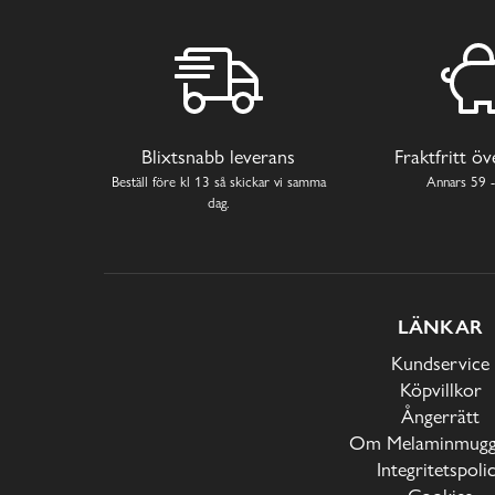
Blixtsnabb leverans
Fraktfritt ö
Beställ före kl 13 så skickar vi samma
Annars 59 -
dag.
LÄNKAR
Kundservice
Köpvillkor
Ångerrätt
Om Melaminmugga
Integritetspoli