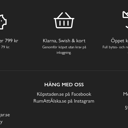
ver 799 kr
Klarna, Swish & kort
Öppet k
 79 kr.
Genomför köpet utan krav på
Full bytes- och re
inloggning.
HÄNG MED OSS
Köpstaden.se på Facebook
Me
RumAttÄlska.se på Instagram
5
r.se
cy