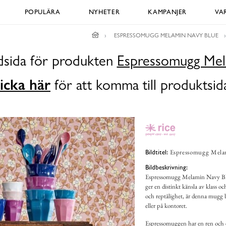
POPULÄRA
NYHETER
KAMPANJER
VA
ESPRESSOMUGG MELAMIN NAVY BLUE
ldsida för produkten
Espressomugg Mel
icka här
för att komma till produktsid
Espressomugg Melam
Bildtitel:
Bildbeskrivning:
Espressomugg Melamin Navy Blue
ger en distinkt känsla av klass oc
och reptålighet, är denna mugg bå
eller på kontoret.
Espressomuggen har en ren och e