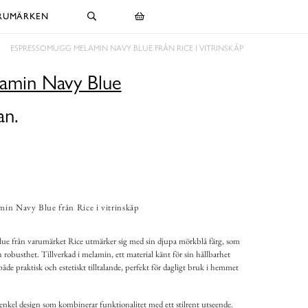
RUMÄRKEN
ESPRESSOMUGG MELAMIN NAVY BLUE FRÅN RICE I VITRINSKÅP
amin Navy Blue
an.
in Navy Blue från Rice i vitrinskåp
 från varumärket Rice utmärker sig med sin djupa mörkblå färg, som
h robusthet. Tillverkad i melamin, ett material känt för sin hållbarhet
de praktisk och estetiskt tilltalande, perfekt för dagligt bruk i hemmet
nkel design som kombinerar funktionalitet med ett stilrent utseende.