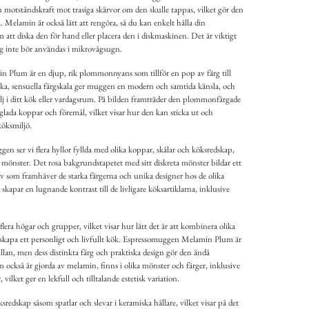
sin motståndskraft mot trasiga skärvor om den skulle tappas, vilket gör den
 Melamin är också lätt att rengöra, så du kan enkelt hålla din
att diska den för hand eller placera den i diskmaskinen. Det är viktigt
g inte bör användas i mikrovågsugn.
Plum är en djup, rik plommonnyans som tillför en pop av färg till
ka, sensuella färgskala ger muggen en modern och samtida känsla, och
alj i ditt kök eller vardagsrum. På bilden framträder den plommonfärgade
lada koppar och föremål, vilket visar hur den kan sticka ut och
köksmiljö.
n ser vi flera hyllor fyllda med olika koppar, skålar och köksredskap,
h mönster. Det rosa bakgrundstapetet med sitt diskreta mönster bildar ett
 som framhäver de starka färgerna och unika designer hos de olika
skapar en lugnande kontrast till de livligare köksartiklarna, inklusive
.
flera högar och grupper, vilket visar hur lätt det är att kombinera olika
tt skapa ett personligt och livfullt kök. Espressomuggen Melamin Plum är
an, men dess distinkta färg och praktiska design gör den ändå
också är gjorda av melamin, finns i olika mönster och färger, inklusive
ilket ger en lekfull och tilltalande estetisk variation.
sredskap såsom spatlar och slevar i keramiska hållare, vilket visar på det