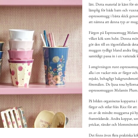
lätt. Detta material är känt för 
lämplig för både barn och vuxna.
espressomugg i bästa skick genom 
att nämna att denna typ av mug
Färgen på Espressomugg Melamin 
vilket kök som helst. Denna mör
gör den till en iögonfallande det
muggen tydligt bland andra färgg
samtidigt passa in i en varierade 
I omgivningen runt espressomugge
alla i en vacker mix av färger oc
mjukt, behagligt bakgrundsmotiv
föremålen. De ljusa rosa hyllorna 
espressomuggen Melamin Plum
På bilden organiseras kopparna i 
färger och stilar från Rice för a
en av de mindre muggarna på hyll
framträdande. Andra koppar, som 
prickar, ränder och blommönster, v
Det finns även flera praktiska kök