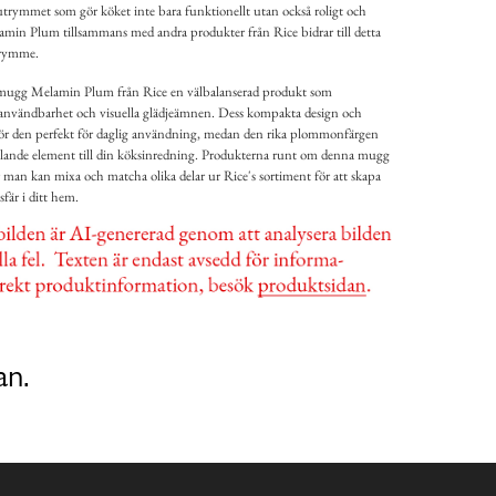
rymmet som gör köket inte bara funktionellt utan också roligt och
min Plum tillsammans med andra produkter från Rice bidrar till detta
trymme.
omugg Melamin Plum från Rice en välbalanserad produkt som
 användbarhet och visuella glädjeämnen. Dess kompakta design och
ör den perfekt för daglig användning, medan den rika plommonfärgen
talande element till din köksinredning. Produkterna runt om denna mugg
r man kan mixa och matcha olika delar ur Rice's sortiment för att skapa
fär i ditt hem.
an.