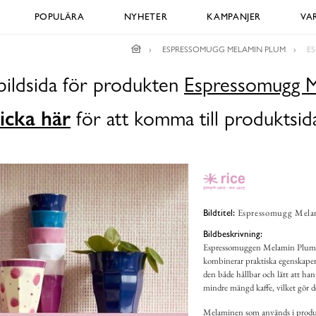
POPULÄRA
NYHETER
KAMPANJER
VA
ESPRESSOMUGG MELAMIN PLUM
E
bildsida för produkten
Espressomugg 
icka här
för att komma till produktsid
Espressomugg Melam
Bildtitel:
Bildbeskrivning:
Espressomuggen Melamin Plum fr
kombinerar praktiska egenskaper 
den både hållbar och lätt att ha
mindre mängd kaffe, vilket gör d
Melaminen som används i produkt