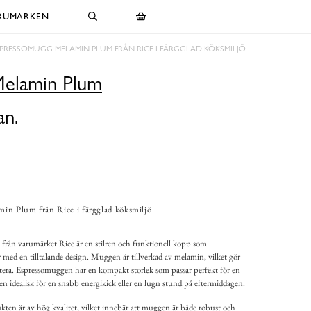
RUMÄRKEN
SPRESSOMUGG MELAMIN PLUM FRÅN RICE I FÄRGGLAD KÖKSMILJÖ
Melamin Plum
an.
in Plum från Rice i färgglad köksmiljö
ån varumärket Rice är en stilren och funktionell kopp som
med en tilltalande design. Muggen är tillverkad av melamin, vilket gör
ntera. Espressomuggen har en kompakt storlek som passar perfekt för en
en idealisk för en snabb energikick eller en lugn stund på eftermiddagen.
en är av hög kvalitet, vilket innebär att muggen är både robust och