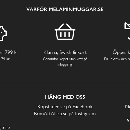
VARFÖR MELAMINMUGGAR.SE
ver 799 kr
Klarna, Swish & kort
Öppet k
 79 kr.
Genomför köpet utan krav på
Full bytes- och re
inloggning.
HÄNG MED OSS
Köpstaden.se på Facebook
Me
RumAttÄlska.se på Instagram
5
r.se