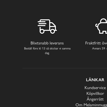
Blixtsnabb leverans
Fraktfritt ö
Beställ före kl 13 så skickar vi samma
Annars 59 -
dag.
LÄNKAR
Kundservice
Köpvillkor
Ångerrätt
Om Melaminmugga