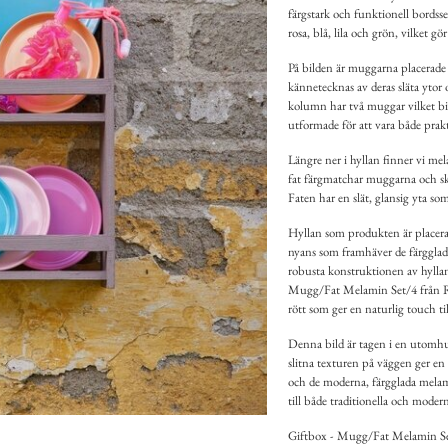
färgstark och funktionell bordss
rosa, blå, lila och grön, vilket gö
På bilden är muggarna placerade
kännetecknas av deras släta ytor 
kolumn har två muggar vilket bid
utformade för att vara både prakt
Längre ner i hyllan finner vi mel
fat färgmatchar muggarna och ska
Faten har en slät, glansig yta so
Hyllan som produkten är placerad
nyans som framhäver de färggla
robusta konstruktionen av hyllan 
Mugg/Fat Melamin Set/4 från Ri
rött som ger en naturlig touch ti
Denna bild är tagen i en utomhu
slitna texturen på väggen ger e
och de moderna, färgglada melam
till både traditionella och moder
Giftbox - Mugg/Fat Melamin Set