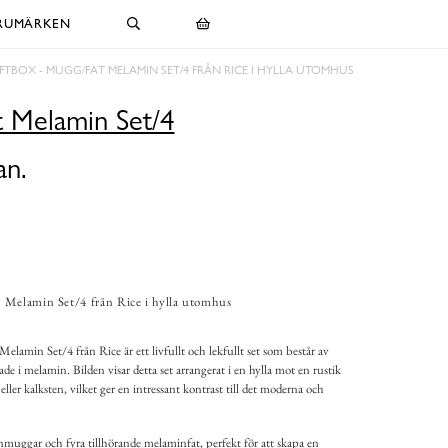
RUMÄRKEN
FTBOX - MUGG/FAT MELAMIN SET/4 FRÅN RICE I HYLLA UTOMHUS
t Melamin Set/4
an.
 Melamin Set/4 från Rice i hylla utomhus
amin Set/4 från Rice är ett livfullt och lekfullt set som består av
ade i melamin. Bilden visar detta set arrangerat i en hylla mot en rustik
ller kalksten, vilket ger en intressant kontrast till det moderna och
nmuggar och fyra tillhörande melaminfat, perfekt för att skapa en