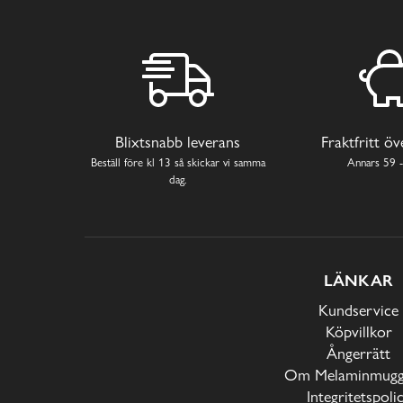
Blixtsnabb leverans
Fraktfritt ö
Beställ före kl 13 så skickar vi samma
Annars 59 -
dag.
LÄNKAR
Kundservice
Köpvillkor
Ångerrätt
Om Melaminmugga
Integritetspoli