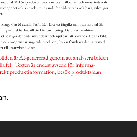
t material för köksprodukter tack vare dess hållbarhet och motståndskraft
 vikt gör det också enkelt att använda för både vuxna och barn, vilket gör
er.
 Mugg/Fat Melamin Set/4 från Rice ett färgrikt och praktiskt val för
av färg och lekfullhet till sin köksutrustning. Detta set kombinerar
t sätt som gör det både användbart och njutbart att använda. Denna bild,
 och noggrant arrangerade produkter, lyckas framhäva det bästa med
 till kreativitet i köket.
an.