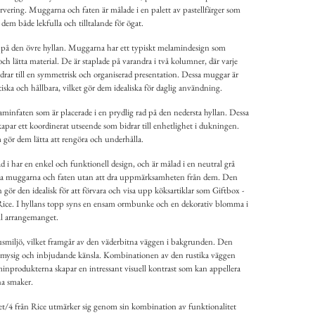
ervering. Muggarna och faten är målade i en palett av pastellfärger som
r dem både lekfulla och tilltalande för ögat.
 på den övre hyllan. Muggarna har ett typiskt melamindesign som
och lätta material. De är staplade på varandra i två kolumner, där varje
rar till en symmetrisk och organiserad presentation. Dessa muggar är
iska och hållbara, vilket gör dem idealiska för daglig användning.
aminfaten som är placerade i en prydlig rad på den nedersta hyllan. Dessa
par ett koordinerat utseende som bidrar till enhetlighet i dukningen.
m gör dem lätta att rengöra och underhålla.
 i har en enkel och funktionell design, och är målad i en neutral grå
da muggarna och faten utan att dra uppmärksamheten från dem. Den
gör den idealisk för att förvara och visa upp köksartiklar som Giftbox -
ce. I hyllans topp syns en ensam ormbunke och en dekorativ blomma i
ll arrangemanget.
smiljö, vilket framgår av den väderbitna väggen i bakgrunden. Den
n mysig och inbjudande känsla. Kombinationen av den rustika väggen
inprodukterna skapar en intressant visuell kontrast som kan appellera
na smaker.
/4 från Rice utmärker sig genom sin kombination av funktionalitet