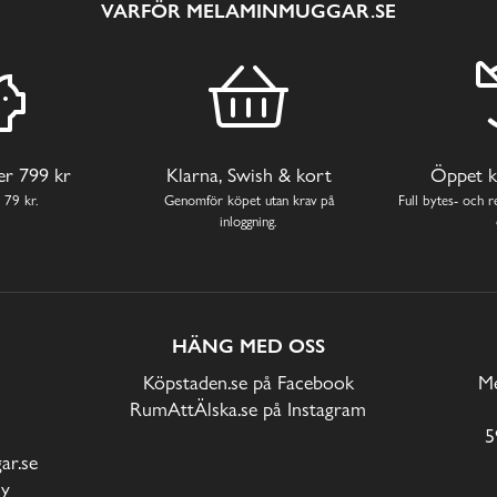
VARFÖR MELAMINMUGGAR.SE
ver 799 kr
Klarna, Swish & kort
Öppet k
 79 kr.
Genomför köpet utan krav på
Full bytes- och re
inloggning.
HÄNG MED OSS
Köpstaden.se på Facebook
Me
RumAttÄlska.se på Instagram
5
r.se
cy