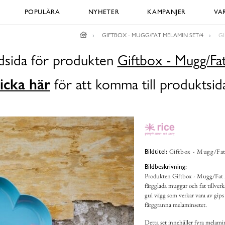
POPULÄRA
NYHETER
KAMPANJER
VA
GIFTBOX - MUGG/FAT MELAMIN SET/4
GI
ldsida för produkten
Giftbox - Mugg/Fa
icka här
för att komma till produktsid
Giftbox - Mugg/Fat
Bildtitel:
Bildbeskrivning:
Produkten Giftbox - Mugg/Fat Mel
färgglada muggar och fat tillverk
gul vägg som verkar vara av gips e
färggranna melaminsetet.
Detta set innehåller fyra melami