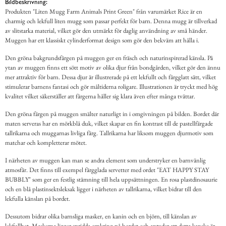
Bildbeskrivning:
Produkten "Liten Mugg Farm Animals Print Green" från varumärket Rice är en
charmig och lekfull liten mugg som passar perfekt för barn. Denna mugg är tillverkad
av slitstarka material, vilket gör den utmärkt för daglig användning av små händer.
Muggen har ett klassiskt cylinderformat design som gör den bekväm att hålla i.
Den gröna bakgrundsfärgen på muggen ger en fräsch och naturinspirerad känsla. På
ytan av muggen finns ett sött motiv av olika djur från bondgården, vilket gör den ännu
mer attraktiv för barn. Dessa djur är illustrerade på ett lekfullt och färgglatt sätt, vilket
stimulerar barnens fantasi och gör måltiderna roligare. Illustrationen är tryckt med hög
kvalitet vilket säkerställer att färgerna håller sig klara även efter många tvättar.
Den gröna färgen på muggen smälter naturligt in i omgivningen på bilden. Bordet där
maten serveras har en mörkblå duk, vilket skapar en fin kontrast till de pastellfärgade
tallrikarna och muggarnas livliga färg. Tallrikarna har liksom muggen djurmotiv som
matchar och kompletterar mötet.
I närheten av muggen kan man se andra element som understryker en barnvänlig
atmosfär. Det finns till exempel färgglada servetter med ordet "EAT HAPPY STAY
BUBBLY" som ger en festlig stämning till hela uppsättningen. En rosa plastdinosaurie
och en blå plastinsektsleksak ligger i närheten av tallrikarna, vilket bidrar till den
lekfulla känslan på bordet.
Dessutom bidrar olika barnsliga masker, en kanin och en björn, till känslan av
lekfullhet. Maskerna ligger spridda omkring på bordet och antyder att detta kanske är