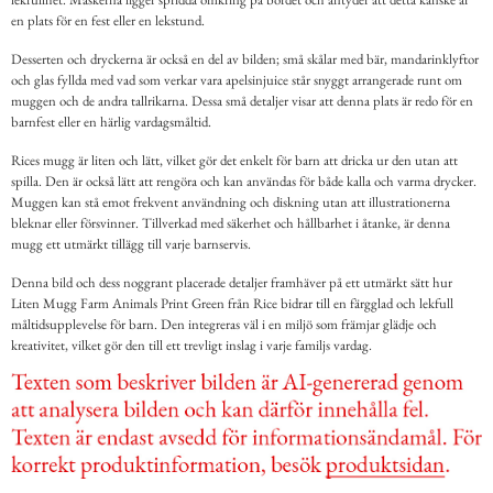
en plats för en fest eller en lekstund.
Desserten och dryckerna är också en del av bilden; små skålar med bär, mandarinklyftor
och glas fyllda med vad som verkar vara apelsinjuice står snyggt arrangerade runt om
muggen och de andra tallrikarna. Dessa små detaljer visar att denna plats är redo för en
barnfest eller en härlig vardagsmåltid.
Rices mugg är liten och lätt, vilket gör det enkelt för barn att dricka ur den utan att
spilla. Den är också lätt att rengöra och kan användas för både kalla och varma drycker.
Muggen kan stå emot frekvent användning och diskning utan att illustrationerna
bleknar eller försvinner. Tillverkad med säkerhet och hållbarhet i åtanke, är denna
mugg ett utmärkt tillägg till varje barnservis.
Denna bild och dess noggrant placerade detaljer framhäver på ett utmärkt sätt hur
Liten Mugg Farm Animals Print Green från Rice bidrar till en färgglad och lekfull
måltidsupplevelse för barn. Den integreras väl i en miljö som främjar glädje och
kreativitet, vilket gör den till ett trevligt inslag i varje familjs vardag.