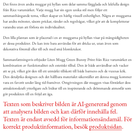
Det finns även andra muggar på hyllan som delar samma färgglada och lekfulla design
från Rice varumärket. Varje mugg har sin egen unika stil men följer ett
sammanhängande tema, vilket skapar en härlig visuell enhetlighet. Några av muggarna
har andra mönster, såsom prickar, ränder och regnbågar, vilket gör att de kompletterar
varandra utan att förlora sin individualitet.
Den lilla plantan som är placerad i en av muggarna på hyllan visar på mångsidigheten
av dessa produkter. De kan inte bara användas för att dricka ur, utan även som
dekorativa föremål eller till och med små blomkrukor.
Sammanfattningsvis erbjuder Liten Mugg Green Bunny Print från Rice varumärket en
kombination av funktionalitet och estetiskt tilltal. Den är både användbar och vacker
att se på, vilket gör den till ett utmärkt tillskott till både barnens och de vuxnas kök.
Den detaljrika designen och det hållbara materialet säkerställer att denna mugg kommer
vara en favorit under lång tid framöver. Omgivningen där muggen visas förstärker dess
attraktionskraft ytterligare och bidrar till en inspirerande och drömmande atmosfär som
gör produkten till en fröjd att äga.