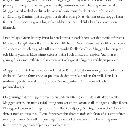
på en grön bakgrund, vilket ger en trevlig kontrast och en charmig visuell effekt.
Muggen är tillverkad av slitstarkt material som känns både lätt och robust vid
användning. Kaninen på muggen har detaljer som gör att den ser ut att hoppa fram
från ett lapptäcke av gröna löv, vilket adderar till den lekfulla känslan produkten
förmedlar.
Liten Mugg Green Bunny Print har en kompakt storlek som gör den perfekt för små
händer, vilket gör den till ett utmärkt val för barn. Den är även idealisk för vuxna som
vill addera en touch av glädje till sin morgonkaffe eller kvällste. Muggen har en jämn
och blank yta som både känns skön att hålla i och är lätt att rengöra. Ytan har en
glansig finish som reflekterar ljuset vackert och gör att färgerna verkligen poppar.
Muggens form är klassisk och enkel med en lätt utåtböjd kant som gör det enkelt att
dricka ur. Denna form är också praktisk då den minskar risken för spill. Den lilla
storleken gör den enkel att stapla och förvara, perfekt för mindre kök eller
picknickkorgar.
Omgivningen där muggen presenteras adderar ytterligare till dess attraktionskraft.
Muggen står på en rustik träställning som ger en fin kontrast till muggens livliga färger.
På väggen bakom ställningen, som är målad i en djup grön färg, finns ordet "Dream"
skrivet med en ljusslinga. Detta förstärker den drömmande och fantasifulla atmosfären
som produkten förmedlar. Ljusslingan bidrar också med en mjuk belysning som
framhäver muggens detaljer på ett vackert sätt.