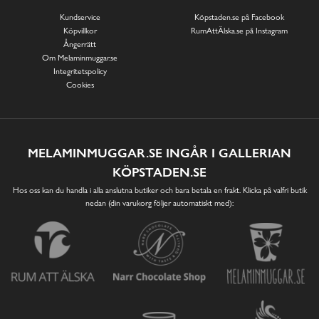
Kundservice
Köpstaden.se på Facebook
Köpvillkor
RumAttÄlska.se på Instagram
Ångerrätt
Om Melaminmuggar.se
Integritetspolicy
Cookies
MELAMINMUGGAR.SE INGÅR I GALLERIAN
KÖPSTADEN.SE
Hos oss kan du handla i alla anslutna butiker och bara betala en frakt. Klicka på valfri butik
nedan (din varukorg följer automatiskt med):