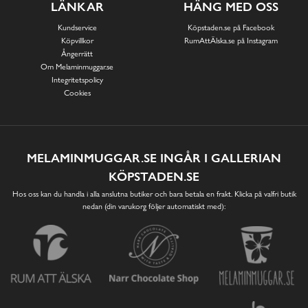
LÄNKAR
HÄNG MED OSS
Kundservice
Köpstaden.se på Facebook
Köpvillkor
RumAttÄlska.se på Instagram
Ångerrätt
Om Melaminmuggar.se
Integritetspolicy
Cookies
MELAMINMUGGAR.SE INGÅR I GALLERIAN
KÖPSTADEN.SE
Hos oss kan du handla i alla anslutna butiker och bara betala en frakt. Klicka på valfri butik
nedan (din varukorg följer automatiskt med):