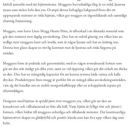
lekfull atmosfär med sitt hjärtmönster. Muggens huvudsakliga färg är en mild, ljusrosa
nyans som täcker hela dess yta. Ovanpå denna behagliga bakgrund finns det ett
upprepande mönster av röda hjärtan, vilket ger muggen en iögonfallande och samtidigt
charmig framtoning.
Muggen, som heter Liten Mugg Hearts Print, är tillverkad i ett slitstarkt material som
gör den resistent mot daglig användning. Den har en subtil glansig yta vilket kan ses
tydligt runt muggens kant och insida, som är något ljusare och har en krämig ton.
Denna inre glans skapar en trevlig kontrast mot de ljusrosa och röda färgerna på
utsidan.
Muggens form är praktisk och genomtänkt; med en något avsmalnande botten som
gör att den står stadigt på olika ytor, samt en vid öppning vilket gör det enkelt att dricka
ur den. Den har en mångsidig kapacitet för att kunna rymma både varma och kalla
drycker. Produkttypen liten mugg är perfekt för en mängd olika användningsområden,
vare sig det handlar om en snabb morgonkaffekopp eller en avkopplande tepaus på
eftermiddagen.
Designen med hjärtan är spridd jämt över muggens yta, vilket gör att den ser
konsekvent och välbalanserad ut från alla håll. Varje hjärta är fylligt rött och jämnt i
formen, vilket bidrar till muggens enhetliga och tilltalande mönster. Det kontinuerliga
hjärtmotivet skapar en glädjefylld och positiv känsla som kan liva upp vilken dag som
helst.