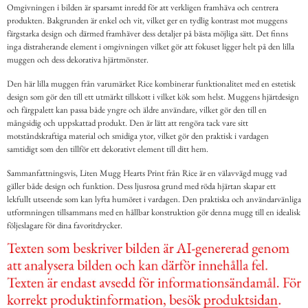
Omgivningen i bilden är sparsamt inredd för att verkligen framhäva och centrera
produkten. Bakgrunden är enkel och vit, vilket ger en tydlig kontrast mot muggens
färgstarka design och därmed framhäver dess detaljer på bästa möjliga sätt. Det finns
inga distraherande element i omgivningen vilket gör att fokuset ligger helt på den lilla
muggen och dess dekorativa hjärtmönster.
Den här lilla muggen från varumärket Rice kombinerar funktionalitet med en estetisk
design som gör den till ett utmärkt tillskott i vilket kök som helst. Muggens hjärtdesign
och färgpalett kan passa både yngre och äldre användare, vilket gör den till en
mångsidig och uppskattad produkt. Den är lätt att rengöra tack vare sitt
motståndskraftiga material och smidiga ytor, vilket gör den praktisk i vardagen
samtidigt som den tillför ett dekorativt element till ditt hem.
Sammanfattningsvis, Liten Mugg Hearts Print från Rice är en välavvägd mugg vad
gäller både design och funktion. Dess ljusrosa grund med röda hjärtan skapar ett
lekfullt utseende som kan lyfta humöret i vardagen. Den praktiska och användarvänliga
utformningen tillsammans med en hållbar konstruktion gör denna mugg till en idealisk
följeslagare för dina favoritdrycker.