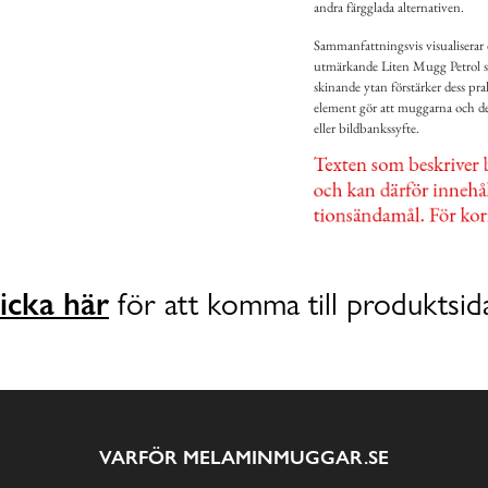
andra färgglada alternativen.
Sammanfattningsvis visualiserar
utmärkande Liten Mugg Petrol so
skinande ytan förstärker dess pr
element gör att muggarna och der
eller bildbankssyfte.
icka här
för att komma till produktsid
VARFÖR MELAMINMUGGAR.SE