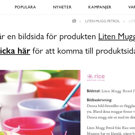
POPULÄRA
NYHETER
KAMPANJER
VA
LITEN MUGG PETROL
LI
är en bildsida för produkten
Liten Mugg
icka här
för att komma till produktsid
Liten Mugg Petrol f
Bildtitel:
Bildbeskrivning:
Denna bild föreställer en färggla
yta. Bland dessa muggar finner 
Denna mugg står ut med sin disti
Liten Mugg Petrol från Rice utm
Muggen har en klassisk, något bö