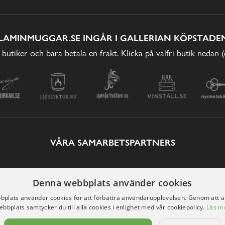
LAMINMUGGAR.SE INGÅR I GALLERIAN KÖPSTADEN
 butiker och bara betala en frakt. Klicka på valfri butik nedan 
VÅRA SAMARBETSPARTNERS
Denna webbplats använder cookies
plats använder cookies för att förbättra användarupplevelsen. Genom att 
ebbplats samtycker du till alla cookies i enlighet med vår cookiepolicy.
Läs m