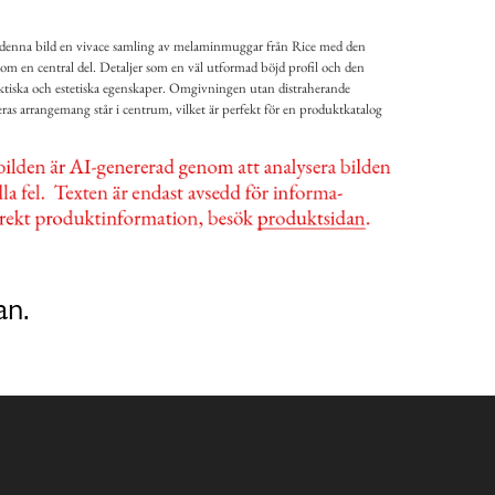
 denna bild en vivace samling av melaminmuggar från Rice med den
m en central del. Detaljer som en väl utformad böjd profil och den
aktiska och estetiska egenskaper. Omgivningen utan distraherande
as arrangemang står i centrum, vilket är perfekt för en produktkatalog
an.