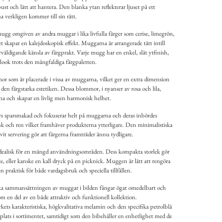
st och lätt att hantera. Den blanka ytan reflekterar ljuset på ett
na verkligen kommer till sin rätt.
mugg omgiven av andra muggar i lika livfulla färger som cerise, limegrön,
ket skapar en kalejdoskopisk effekt. Muggarna är arrangerade tätt intill
erväldigande känsla av färgprakt. Varje mugg har en enkel, slät ytfinish,
n look trots den mångfaldiga färgpaletten.
or som är placerade i vissa av muggarna, vilket ger en extra dimension
 den färgstarka estetiken. Dessa blommor, i nyanser av rosa och lila,
a och skapar en livlig men harmonisk helhet.
s sparsmakad och fokuserar helt på muggarna och deras inbördes
ank och ren vilket framhäver produkterna ytterligare. Den minimalistiska
it servering gör att färgerna framträder ännu tydligare.
idealisk för en mängd användningsområden. Dess kompakta storlek gör
 te, eller kanske en kall dryck på en picknick. Muggen är lätt att rengöra
en praktisk för både vardagsbruk och speciella tillfällen.
a sammansättningen av muggar i bilden fångar ögat omedelbart och
m en del av en både attraktiv och funktionell kollektion.
ts karakteristiska, högkvalitativa melamin och den specifika petrolblå
 plats i sortimentet, samtidigt som den bibehåller en enhetlighet med de