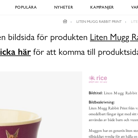
POPULÄRA
NYHETER
KAMPANJER
VA
LITEN MUGG RABBIT PRINT
LIT
en bildsida för produkten
Liten Mugg Ra
icka här
för att komma till produktsid
Liten Mugg Rabbit 
Bildtitel:
Bildbeskrivning:
Liten Mugg Rabbit Print från va
omedelbart fångar ögat med sitt 
användas av både barn och vuxna 
Muggen har en generös liten sto
tillräckligt rymlig för att hålla 