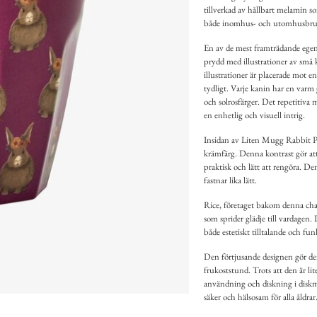
tillverkad av hållbart melamin s
både inomhus- och utomhusbru
En av de mest framträdande egen
prydd med illustrationer av små
illustrationer är placerade mot e
tydligt. Varje kanin har en varm 
och solrosfärger. Det repetitiva 
en enhetlig och visuell intrig.
Insidan av Liten Mugg Rabbit Pri
krämfärg. Denna kontrast gör at
praktisk och lätt att rengöra. Den 
fastnar lika lätt.
Rice, företaget bakom denna char
som sprider glädje till vardagen.
både estetiskt tilltalande och f
Den förtjusande designen gör den
frukoststund. Trots att den är li
användning och diskning i diskma
säker och hälsosam för alla åldrar