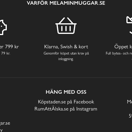
VARFÖR MELAMINMUGGAR.SE
ver 799 kr
Klarna, Swish & kort
Öppet k
 79 kr.
Genomför köpet utan krav på
Full bytes- och re
inloggning.
HÄNG MED OSS
Köpstaden.se på Facebook
Me
RumAttÄlska.se på Instagram
5
r.se
cy