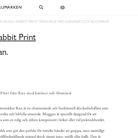
RUMÄRKEN
EN MUGG RABBIT PRINT FRÅN RICE MED KANINER OCH BLOMMOR
bbit Print
an.
Print från Rice med kaniner och blommor
rumärket Rice är en charmerande och funktionell dryckesbehållare som
unika och lekfulla utseende. Muggen är speciellt designad för att
som en rolig och stilren komponent i köket eller vid picknickbordet.
rlek som gör den perfekt för mindre händer att greppa, men samtidigt
en tillfredsställande mängd dryck såsom juice, mjölk eller kaffe. Den är