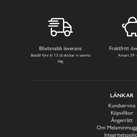
Blixtsnabb leverans
Fraktfritt ö
Beställ före kl 13 så skickar vi samma
Annars 59 -
dag.
LÄNKAR
Kundservice
Köpvillkor
Ångerrätt
Om Melaminmugga
Integritetspoli