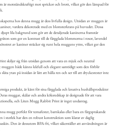
om är motståndskraftigt mot sprickor och brott, vilket gör den lämpad för
k.
skaperna hos denna mugg är dess livfulla design. Utsidan av muggen är
 kaniner, vardera dekorerade med en blomsterkrans på huvudet. Dessa
n djupt lila bakgrund som gör att de detaljerade kaninerna framstår
gråton som ger en kontrast till de färgglada blommorna i rosor, lavendel
mönstret av kaniner sträcker sig runt hela muggens yttre, vilket ger den
nt skiljer sig från utsidan genom att vara en mjuk och neutral
t muggen både känns lekfull och elegant samtidigt som den förblir
släta ytan på insidan är lätt att hålla ren och ser till att dryckesrester inte
miga produkt, är känt för sina färgglada och kreativa hushållsprodukter
 Deras muggar, skålar och andra köksredskap är designade för att vara
unktionella, och Liten Mugg Rabbit Print är inget undantag.
na mugg perfekt för temafester, barnkalas eller bara en färgsprakande
ten i storlek har den en robust konstruktion som klarar av daglig
skin. Den är dessutom BPA-fri, vilket säkerställer att användningen är
.