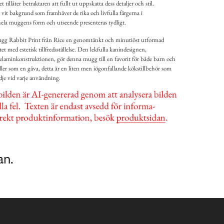
tillåter betraktaren att fullt ut uppskatta dess detaljer och stil.
it bakgrund som framhäver de rika och livfulla färgerna i
hela muggens form och utseende presenteras tydligt.
gg Rabbit Print från Rice en genomtänkt och minutiöst utformad
t med estetisk tillfredsställelse. Den lekfulla kanindesignen,
aminkonstruktionen, gör denna mugg till en favorit för både barn och
ller som en gåva, detta är en liten men iögonfallande kökstillbehör som
dje vid varje användning.
an.