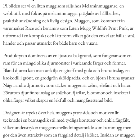
På bilden ser vi en liten mugg som säljs hos Melaminmuggar.se, en
webbutik med fokus på melaminmuggar präglade av hållbarhet,
praktisk användning och livlig design. Muggen, som kommer från
varumärket Rice och benämns som Liten Mugg Wildlife Print Pink, är
utformad i en kompakt och lätt form vilket gör den enkel att hålla i små
händer och passar utmärkt för både barn och vuxna.
Produktytan domineras av en ljusrosa bakgrund, som fungerar som en
ram för en mängd olika djurmönster i varierande färger och former.
Bland djuren kan man urskilja en giraff med gula och bruna inslag, en
krokodil i grönt, en grodgrön sköldpadda, och en björn i bruna nyanser.
Några andra djurmotiv som täcker muggen är zebra, elefant och harar.
Förutom djur finns inslag av snäckor, fjärilar, blommor och insekter i
olika färger vilket skapar en lekfull och mångfasetterad bild.
Designen är tryckt över hela muggens yttre sida och motiven är
tecknade i en barnsagelik stil med tydliga konturer och enkla färgfält,
vilket understryker muggens användningsområde som barnmugg men
gör den även attraktiv som en färgglad detalj i köket. Insidan av muggen