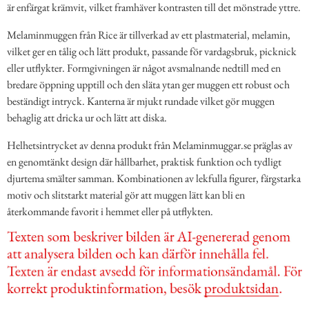
är enfärgat krämvit, vilket framhäver kontrasten till det mönstrade yttre.
Melaminmuggen från Rice är tillverkad av ett plastmaterial, melamin,
vilket ger en tålig och lätt produkt, passande för vardagsbruk, picknick
eller utflykter. Formgivningen är något avsmalnande nedtill med en
bredare öppning upptill och den släta ytan ger muggen ett robust och
beständigt intryck. Kanterna är mjukt rundade vilket gör muggen
behaglig att dricka ur och lätt att diska.
Helhetsintrycket av denna produkt från Melaminmuggar.se präglas av
en genomtänkt design där hållbarhet, praktisk funktion och tydligt
djurtema smälter samman. Kombinationen av lekfulla figurer, färgstarka
motiv och slitstarkt material gör att muggen lätt kan bli en
återkommande favorit i hemmet eller på utflykten.