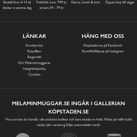
Beställ före kl 13 så
Fraktfritt över 799 kr,
Klarna, Swish & kort
Öppet köp 60 dagar
skickar vi samma dag
annars 59 - 79 kr
LÄNKAR
HÄNG MED OSS
Kundservice
Köpstaden.se på Facebook
Köpvillkor
RumAttÄlska.se på Instagram
Ångerrätt
Om Melaminmuggar.se
Integritetspolicy
Cookies
MELAMINMUGGAR.SE INGÅR I GALLERIAN
KÖPSTADEN.SE
Hos oss kan du handla i alla anslutna butiker och bara betala en frakt. Klicka på valfri butik
nedan (din varukorg följer automatiskt med):