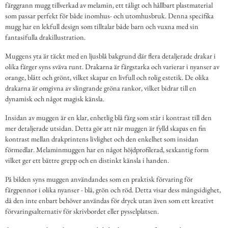
färggrann mugg tillverkad av melamin, ett tåligt och hållbart plastmaterial
som passar perfekt för både inomhus- och utomhusbruk. Denna specifika
mugg har en lekfull design som tilltalar både barn och vuxna med sin
fantasifulla drakillustration.
Muggens yta är täckt med en ljusblå bakgrund där flera detaljerade drakar i
olika färger syns sväva runt. Drakarna är färgstarka och varierar i nyanser av
orange, blått och grönt, vilket skapar en livfull och rolig estetik. De olika
drakarna är omgivna av slingrande gröna rankor, vilket bidrar till en
dynamisk och något magisk känsla.
Insidan av muggen är en klar, enhetlig blå färg som står i kontrast till den
mer detaljerade utsidan. Detta gör att när muggen är fylld skapas en fin
kontrast mellan drakprintens livlighet och den enkelhet som insidan
förmedlar. Melaminmuggen har en något höjdprofilerad, sexkantig form
vilket ger ett bättre grepp och en distinkt känsla i handen.
På bilden syns muggen användandes som en praktisk förvaring för
färgpennor i olika nyanser - blå, grön och röd. Detta visar dess mångsidighet,
då den inte enbart behöver användas för dryck utan även som ett kreativt
förvaringsalternativ för skrivbordet eller pysselplatsen.