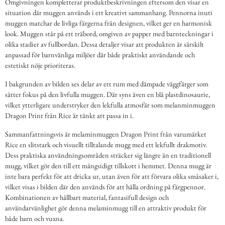
Omgivningen kompletterar produktbeskrivningen eftersom den visar en
situation där muggen används i ett kreativt sammanhang. Pennorna inuti
muggen matchar de livliga färgerna från designen, vilket ger en harmonisk
look. Muggen står på ett träbord, omgiven av papper med barnteckningar i
olika stadier av fullbordan. Dessa detaljer visar att produkten är särskilt
anpassad för barnvänliga miljöer där både praktiskt användande och
estetiskt nöje prioriteras.
I bakgrunden av bilden ses delar av ett rum med dämpade väggfärger som
sätter fokus på den livfulla muggen. Där syns även en blå plastdinosaurie,
vilket ytterligare understryker den lekfulla atmosfär som melanminmuggen
Dragon Print från Rice är tänkt att passa in i.
Sammanfattningsvis är melaminmuggen Dragon Print från varumärket
Rice en slitstark och visuellt tilltalande mugg med ett lekfullt drakmotiv.
Dess praktiska användningsområden sträcker sig längre än en traditionell
mugg, vilket gör den till ett mångsidigt tillskott i hemmet. Denna mugg är
inte bara perfekt för att dricka ur, utan även för att förvara olika småsaker i,
vilket visas i bilden där den används för att hålla ordning på färgpennor.
Kombinationen av hållbart material, fantasifull design och
användarvänlighet gör denna melaminmugg till en attraktiv produkt för
både barn och vuxna.