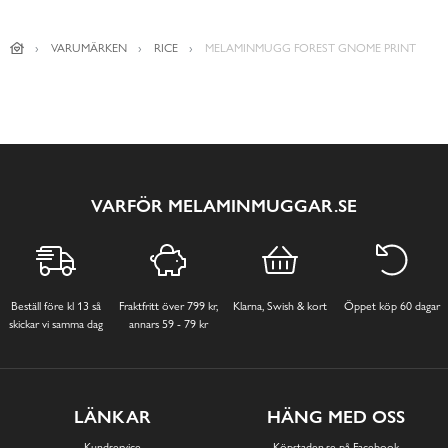
VARUMÄRKEN
RICE
MELAMINMUGG FOREST GNOME PRINT
VARFÖR MELAMINMUGGAR.SE
Beställ före kl 13 så
Fraktfritt över 799 kr,
Klarna, Swish & kort
Öppet köp 60 dagar
skickar vi samma dag
annars 59 - 79 kr
LÄNKAR
HÄNG MED OSS
Kundservice
Köpstaden.se på Facebook