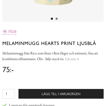
MELAMINMUGG HEARTS PRINT LJUSBLÅ
Melaminmugg från Rice som finns i flera färger och mönster, fina att
kombinera tillsammans. Obs - Säljs styckvis.
Läs mer
75:-
LÄGG TILL I VARUKORGEN
Lagervara för omgående leverans