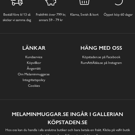
Beställ före kl 13 så
Fraktfritt över 799 kr,
Klarna, Swish & kort
Öppet köp 60 dagar
skickar vi samma dag
annars 59 - 79 kr
LÄNKAR
HÄNG MED OSS
Kundservice
Köpstaden.se på Facebook
Köpvillkor
RumAttÄlska.se på Instagram
Ångerrätt
Om Melaminmuggar.se
Integritetspolicy
Cookies
MELAMINMUGGAR.SE INGÅR I GALLERIAN
KÖPSTADEN.SE
Hos oss kan du handla i alla anslutna butiker och bara betala en frakt. Klicka på valfri butik