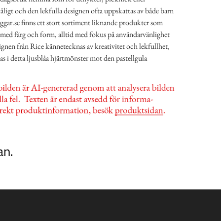
 tåligt och den lekfulla designen ofta uppskattas av både barn
ar.se finns ett stort sortiment liknande produkter som
med färg och form, alltid med fokus på användarvänlighet
ignen från Rice kännetecknas av kreativitet och lekfullhet,
as i detta ljusblåa hjärtmönster mot den pastellgula
an.