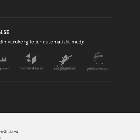
.SE
(din varukorg följer automatiskt med):
använda vår
er