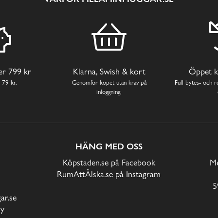
ver 799 kr
Klarna, Swish & kort
Öppet k
 79 kr.
Genomför köpet utan krav på
Full bytes- och re
inloggning.
HÄNG MED OSS
Köpstaden.se på Facebook
Me
RumAttÄlska.se på Instagram
5
r.se
cy