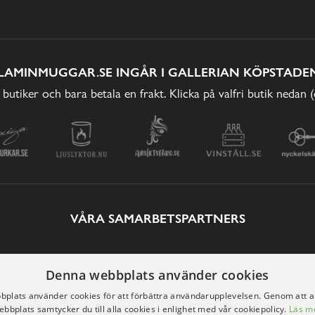
LAMINMUGGAR.SE INGÅR I GALLERIAN KÖPSTADEN
 butiker och bara betala en frakt. Klicka på valfri butik nedan 
VÅRA SAMARBETSPARTNERS
Denna webbplats använder cookies
plats använder cookies för att förbättra användarupplevelsen. Genom att 
ebbplats samtycker du till alla cookies i enlighet med vår cookiepolicy.
Läs m