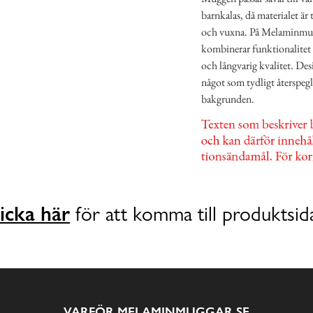
barnkalas, då materialet är
och vuxna. På Melaminmugg
kombinerar funktionalitet 
och långvarig kvalitet. Des
något som tydligt återspegl
bakgrunden.
icka här
för att komma till produktsid
VARFÖR MELAMINMUGGAR.SE