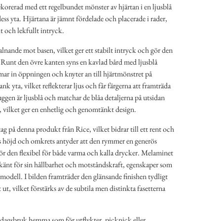
korerad med ett regelbundet mönster av hjärtan i en ljusblå
ess yta. Hjärtana är jämnt fördelade och placerade i rader,
t och lekfullt intryck.
nande mot basen, vilket ger ett stabilt intryck och gör den
. Runt den övre kanten syns en kavlad bård med ljusblå
ar in öppningen och knyter an till hjärtmönstret på
 yta, vilket reflekterar ljus och får färgerna att framträda
uggen är ljusblå och matchar de blåa detaljerna på utsidan
 vilket ger en enhetlig och genomtänkt design.
ag på denna produkt från Rice, vilket bidrar till ett rent och
höjd och omkrets antyder att den rymmer en generös
 den flexibel för både varma och kalla drycker. Melaminet
änt för sin hållbarhet och motståndskraft, egenskaper som
odell. I bilden framträder den glänsande finishen tydligt
ut, vilket förstärks av de subtila men distinkta fasetterna
ardagsbruk hemma som för utflykter, picknick eller