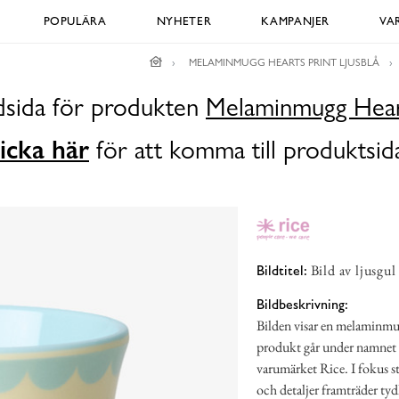
POPULÄRA
NYHETER
KAMPANJER
VA
MELAMINMUGG HEARTS PRINT LJUSBLÅ
ldsida för produkten
Melaminmugg Heart
icka här
för att komma till produktsid
Bild av ljusgu
Bildtitel:
Bildbeskrivning:
Bilden visar en melaminmu
produkt går under namnet 
varumärket Rice. I fokus st
och detaljer framträder tyd