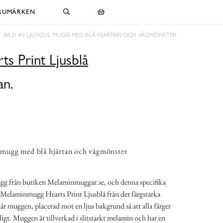
RUMÄRKEN
BILD AV LJUSGUL MUGG MED BLÅ HJÄRTAN OCH VÅGMÖNSTER
s Print Ljusblå
an.
l mugg med blå hjärtan och vågmönster
gg från butiken Melaminmuggar.se, och denna specifika
Melaminmugg Hearts Print Ljusblå från det färgstarka
år muggen, placerad mot en ljus bakgrund så att alla färger
ligt. Muggen är tillverkad i slitstarkt melamin och har en