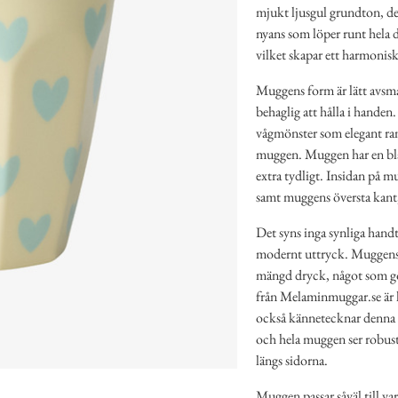
mjukt ljusgul grundton, de
nyans som löper runt hela d
vilket skapar ett harmonisk
Muggens form är lätt avsmal
behaglig att hålla i handen
vågmönster som elegant ram
muggen. Muggen har en blank
extra tydligt. Insidan på m
samt muggens översta kant,
Det syns inga synliga handt
modernt uttryck. Muggens 
mängd dryck, något som gör
från Melaminmuggar.se är k
också kännetecknar denna m
och hela muggen ser robust 
längs sidorna.
Muggen passar såväl till v