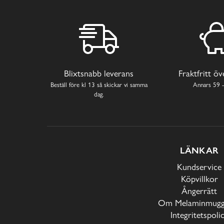
Blixtsnabb leverans
Fraktfritt ö
Beställ före kl 13 så skickar vi samma
Annars 59 -
dag.
LÄNKAR
Kundservice
Köpvillkor
Ångerrätt
Om Melaminmugga
Integritetspoli