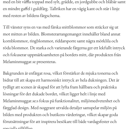
med en bit våffla toppad med sylt, grädde, en jordgubbe och blåbär samt
en mindre gaffel i guldfärg. Tallriken har en vågig kant och står i linje
med resten av bildens färgschema.
Till vänster syns en vas med färska snittblommor som sträcker sig ut
mot mitten av bilden. Blomsterarrangemanget innehåller bland annat
kornblommor, ringblommor, riddarsporre samt några mörklila och
röda blommor. De starka och varierande färgerna ger ett lekfullt intryck
och fokuserar uppmärksamheten på bordets mitt, där produkten från
Melaminmuggar.se presenteras.
Bakgrunden är enfärgat rosa, vilket förstärker de mjuka tonerna och
bidrar till att skapa ett harmoniskt intryck av hela dukningen. Det är
tydligt att scenen är skapad för att lyfta fram hållbara och praktiska
lösningar för det dukade bordet, vilket ligger helt i linje med
Melaminmuggar.se:s fokus på funktionalitet, miljömedvetenhet och
färgglad design. Med noggrant utvalda detaljer samspelar miljön på
bilden med produkten och butikens värderingar, vilket skapar goda
förutsättningar för att inspirera besökare till både vardagsfester och
speciella tillfällen.