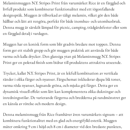
Melaminmuggen N.Y. Stripes Print från varumärket Rice är en färgglad och
livfull produkt som kombinerar funktionalitet med ett iögonfallande
designspråk. Muggen är tillverkad av tåligt melamin, vilket gör den både
hållbar och lätt att rengöra, perfekt för både inomhus- och utomhusbruk.
Denna mugg är särskilt lämpad för picnic, camping, trädgårdsfester eller som
en färgglad detalj i vardagen.
Muggen har en konisk form som blir gradvis bredare mot toppen. Denna
form ger ett stabilt grepp och gör muggen praktisk att använda för både
varma och kalla drycker. Den glansiga ytan på Melaminmugg N.Y. Stripes
Print ger en polerad finish som bidrar till produktens attraktiva utseende.
Trycket, kallat N.Y. Stripes Print, är en lekfull kombination av vertikala
ränder i olika färger och nyanser. Färgschemat inkluderar djupa blå toner,
varma röda nyanser, lugnande gröna, och mjuka grå färger. Detta ger en
dynamisk visuell effekt som lätt kan komplementera olika dukningar och
inredningsstilar. De varierande färgerna och bredderna på randmönstret ger
en känsla av rörelse och modern design.
Denna melaminmugg från Rice framhäver även varumärkets signum – att
kombinera funktionalitet med en glad och energifylld estetik. Muggen
mäter omkring 9 cm i höjd och 8 cm i diameter vid den bredaste punkten,