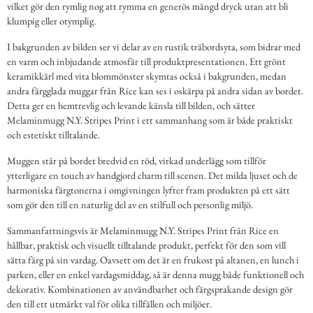
vilket gör den rymlig nog att rymma en generös mängd dryck utan att bli
klumpig eller otymplig.
I bakgrunden av bilden ser vi delar av en rustik träbordsyta, som bidrar med
en varm och inbjudande atmosfär till produktpresentationen. Ett grönt
keramikkärl med vita blommönster skymtas också i bakgrunden, medan
andra färgglada muggar från Rice kan ses i oskärpa på andra sidan av bordet.
Detta ger en hemtrevlig och levande känsla till bilden, och sätter
Melaminmugg N.Y. Stripes Print i ett sammanhang som är både praktiskt
och estetiskt tilltalande.
Muggen står på bordet bredvid en röd, virkad underlägg som tillför
ytterligare en touch av handgjord charm till scenen. Det milda ljuset och de
harmoniska färgtonerna i omgivningen lyfter fram produkten på ett sätt
som gör den till en naturlig del av en stilfull och personlig miljö.
Sammanfattningsvis är Melaminmugg N.Y. Stripes Print från Rice en
hållbar, praktisk och visuellt tilltalande produkt, perfekt för den som vill
sätta färg på sin vardag. Oavsett om det är en frukost på altanen, en lunch i
parken, eller en enkel vardagsmiddag, så är denna mugg både funktionell och
dekorativ. Kombinationen av användbarhet och färgsprakande design gör
den till ett utmärkt val för olika tillfällen och miljöer.