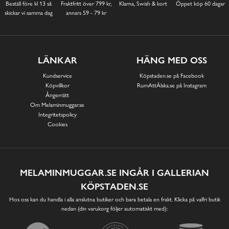
Beställ före kl 13 så
Fraktfritt över 799 kr,
Klarna, Swish & kort
Öppet köp 60 dagar
skickar vi samma dag
annars 59 - 79 kr
LÄNKAR
HÄNG MED OSS
Kundservice
Köpstaden.se på Facebook
Köpvillkor
RumAttÄlska.se på Instagram
Ångerrätt
Om Melaminmuggar.se
Integritetspolicy
Cookies
MELAMINMUGGAR.SE INGÅR I GALLERIAN
KÖPSTADEN.SE
Hos oss kan du handla i alla anslutna butiker och bara betala en frakt. Klicka på valfri butik
nedan (din varukorg följer automatiskt med):