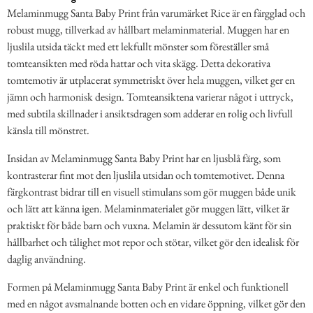
Melaminmugg Santa Baby Print från varumärket Rice är en färgglad och
robust mugg, tillverkad av hållbart melaminmaterial. Muggen har en
ljuslila utsida täckt med ett lekfullt mönster som föreställer små
tomteansikten med röda hattar och vita skägg. Detta dekorativa
tomtemotiv är utplacerat symmetriskt över hela muggen, vilket ger en
jämn och harmonisk design. Tomteansiktena varierar något i uttryck,
med subtila skillnader i ansiktsdragen som adderar en rolig och livfull
känsla till mönstret.
Insidan av Melaminmugg Santa Baby Print har en ljusblå färg, som
kontrasterar fint mot den ljuslila utsidan och tomtemotivet. Denna
färgkontrast bidrar till en visuell stimulans som gör muggen både unik
och lätt att känna igen. Melaminmaterialet gör muggen lätt, vilket är
praktiskt för både barn och vuxna. Melamin är dessutom känt för sin
hållbarhet och tålighet mot repor och stötar, vilket gör den idealisk för
daglig användning.
Formen på Melaminmugg Santa Baby Print är enkel och funktionell
med en något avsmalnande botten och en vidare öppning, vilket gör den