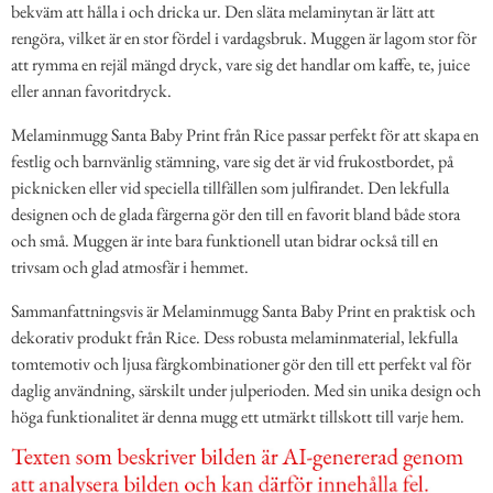
bekväm att hålla i och dricka ur. Den släta melaminytan är lätt att
rengöra, vilket är en stor fördel i vardagsbruk. Muggen är lagom stor för
att rymma en rejäl mängd dryck, vare sig det handlar om kaffe, te, juice
eller annan favoritdryck.
Melaminmugg Santa Baby Print från Rice passar perfekt för att skapa en
festlig och barnvänlig stämning, vare sig det är vid frukostbordet, på
picknicken eller vid speciella tillfällen som julfirandet. Den lekfulla
designen och de glada färgerna gör den till en favorit bland både stora
och små. Muggen är inte bara funktionell utan bidrar också till en
trivsam och glad atmosfär i hemmet.
Sammanfattningsvis är Melaminmugg Santa Baby Print en praktisk och
dekorativ produkt från Rice. Dess robusta melaminmaterial, lekfulla
tomtemotiv och ljusa färgkombinationer gör den till ett perfekt val för
daglig användning, särskilt under julperioden. Med sin unika design och
höga funktionalitet är denna mugg ett utmärkt tillskott till varje hem.