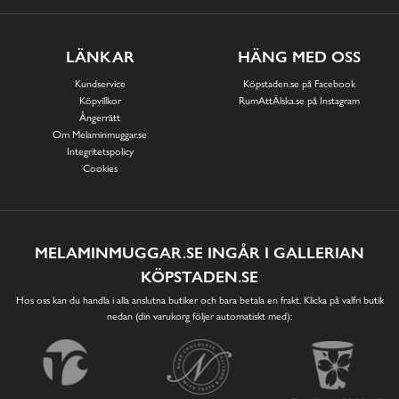
LÄNKAR
HÄNG MED OSS
Kundservice
Köpstaden.se på Facebook
Köpvillkor
RumAttÄlska.se på Instagram
Ångerrätt
Om Melaminmuggar.se
Integritetspolicy
Cookies
MELAMINMUGGAR.SE INGÅR I GALLERIAN
KÖPSTADEN.SE
Hos oss kan du handla i alla anslutna butiker och bara betala en frakt. Klicka på valfri butik
nedan (din varukorg följer automatiskt med):