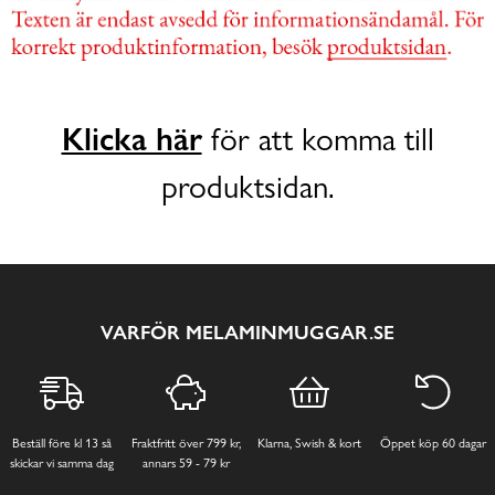
Klicka här
för att komma till
produktsidan.
VARFÖR MELAMINMUGGAR.SE
Beställ före kl 13 så
Fraktfritt över 799 kr,
Klarna, Swish & kort
Öppet köp 60 dagar
skickar vi samma dag
annars 59 - 79 kr