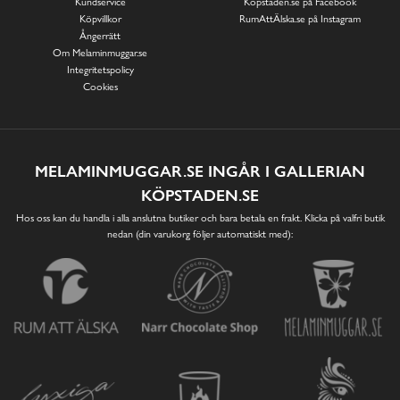
Kundservice
Köpstaden.se på Facebook
Köpvillkor
RumAttÄlska.se på Instagram
Ångerrätt
Om Melaminmuggar.se
Integritetspolicy
Cookies
MELAMINMUGGAR.SE INGÅR I GALLERIAN
KÖPSTADEN.SE
Hos oss kan du handla i alla anslutna butiker och bara betala en frakt. Klicka på valfri butik
nedan (din varukorg följer automatiskt med):