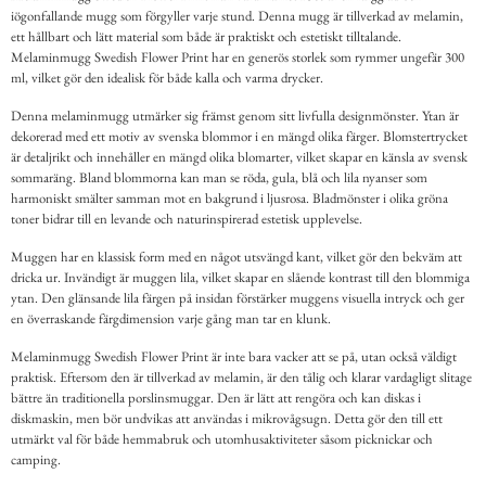
iögonfallande mugg som förgyller varje stund. Denna mugg är tillverkad av melamin,
ett hållbart och lätt material som både är praktiskt och estetiskt tilltalande.
Melaminmugg Swedish Flower Print har en generös storlek som rymmer ungefär 300
ml, vilket gör den idealisk för både kalla och varma drycker.
Denna melaminmugg utmärker sig främst genom sitt livfulla designmönster. Ytan är
dekorerad med ett motiv av svenska blommor i en mängd olika färger. Blomstertrycket
är detaljrikt och innehåller en mängd olika blomarter, vilket skapar en känsla av svensk
sommaräng. Bland blommorna kan man se röda, gula, blå och lila nyanser som
harmoniskt smälter samman mot en bakgrund i ljusrosa. Bladmönster i olika gröna
toner bidrar till en levande och naturinspirerad estetisk upplevelse.
Muggen har en klassisk form med en något utsvängd kant, vilket gör den bekväm att
dricka ur. Invändigt är muggen lila, vilket skapar en slående kontrast till den blommiga
ytan. Den glänsande lila färgen på insidan förstärker muggens visuella intryck och ger
en överraskande färgdimension varje gång man tar en klunk.
Melaminmugg Swedish Flower Print är inte bara vacker att se på, utan också väldigt
praktisk. Eftersom den är tillverkad av melamin, är den tålig och klarar vardagligt slitage
bättre än traditionella porslinsmuggar. Den är lätt att rengöra och kan diskas i
diskmaskin, men bör undvikas att användas i mikrovågsugn. Detta gör den till ett
utmärkt val för både hemmabruk och utomhusaktiviteter såsom picknickar och
camping.