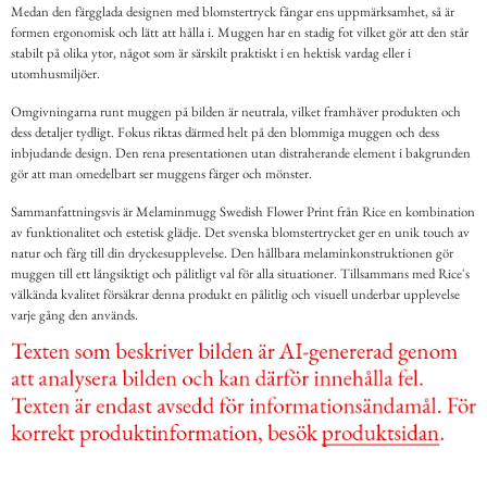
Medan den färgglada designen med blomstertryck fångar ens uppmärksamhet, så är
formen ergonomisk och lätt att hålla i. Muggen har en stadig fot vilket gör att den står
stabilt på olika ytor, något som är särskilt praktiskt i en hektisk vardag eller i
utomhusmiljöer.
Omgivningarna runt muggen på bilden är neutrala, vilket framhäver produkten och
dess detaljer tydligt. Fokus riktas därmed helt på den blommiga muggen och dess
inbjudande design. Den rena presentationen utan distraherande element i bakgrunden
gör att man omedelbart ser muggens färger och mönster.
Sammanfattningsvis är Melaminmugg Swedish Flower Print från Rice en kombination
av funktionalitet och estetisk glädje. Det svenska blomstertrycket ger en unik touch av
natur och färg till din dryckesupplevelse. Den hållbara melaminkonstruktionen gör
muggen till ett långsiktigt och pålitligt val för alla situationer. Tillsammans med Rice's
välkända kvalitet försäkrar denna produkt en pålitlig och visuell underbar upplevelse
varje gång den används.