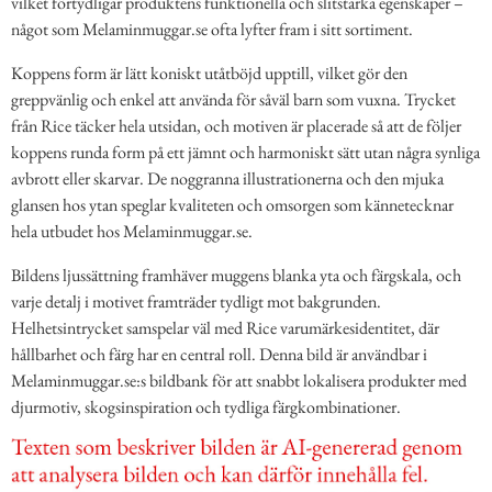
vilket förtydligar produktens funktionella och slitstarka egenskaper –
något som Melaminmuggar.se ofta lyfter fram i sitt sortiment.
Koppens form är lätt koniskt utåtböjd upptill, vilket gör den
greppvänlig och enkel att använda för såväl barn som vuxna. Trycket
från Rice täcker hela utsidan, och motiven är placerade så att de följer
koppens runda form på ett jämnt och harmoniskt sätt utan några synliga
avbrott eller skarvar. De noggranna illustrationerna och den mjuka
glansen hos ytan speglar kvaliteten och omsorgen som kännetecknar
hela utbudet hos Melaminmuggar.se.
Bildens ljussättning framhäver muggens blanka yta och färgskala, och
varje detalj i motivet framträder tydligt mot bakgrunden.
Helhetsintrycket samspelar väl med Rice varumärkesidentitet, där
hållbarhet och färg har en central roll. Denna bild är användbar i
Melaminmuggar.se:s bildbank för att snabbt lokalisera produkter med
djurmotiv, skogsinspiration och tydliga färgkombinationer.