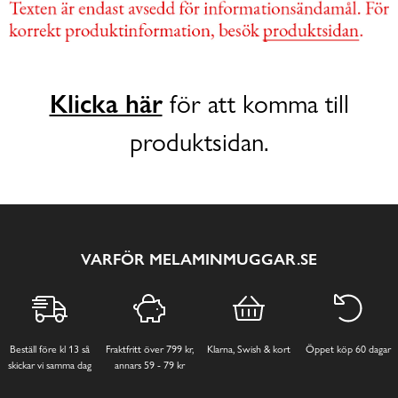
Klicka här
för att komma till
produktsidan.
VARFÖR MELAMINMUGGAR.SE
Beställ före kl 13 så
Fraktfritt över 799 kr,
Klarna, Swish & kort
Öppet köp 60 dagar
skickar vi samma dag
annars 59 - 79 kr