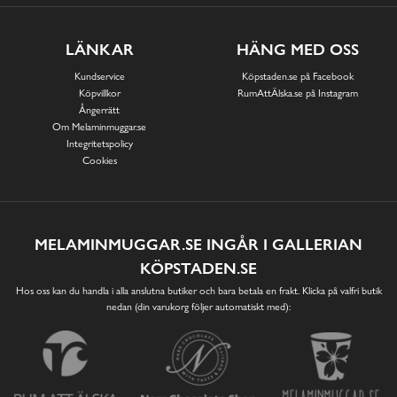
LÄNKAR
HÄNG MED OSS
Kundservice
Köpstaden.se på Facebook
Köpvillkor
RumAttÄlska.se på Instagram
Ångerrätt
Om Melaminmuggar.se
Integritetspolicy
Cookies
MELAMINMUGGAR.SE INGÅR I GALLERIAN
KÖPSTADEN.SE
Hos oss kan du handla i alla anslutna butiker och bara betala en frakt. Klicka på valfri butik
nedan (din varukorg följer automatiskt med):