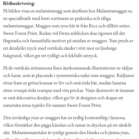
Bildbeskrivning:
På bilden visas en melaminmugg som återfinns hos Melaminmuggar.se,
en specialbutik med brett sortiment av praktiska och tåliga
melaminmuggar. Muggen som syns här är från Rice och tillhör serien
Sweet Forest Print. Redan vid första anblicken dras ögonen till det
färgstarka och fantasifulla motivet på utsidan av muggen. Ytan pryds av
ett detaljrikt tryck med vertikala ränder i rött mot en ljusbeige
bakgrund, vilket ger ett tydligt och lekfullt uttryck.
På de vertikala strimmorna finns återkommande illustrationer av rådjur
och harar, som är placerade i symmetriska rader runt muggen. Rådjuren
tittar fram ur gröna kransar av löv och små röda bär, medan hararna
sitter ovanpå röda svampar med vita prickar. Varje djurmotiv är inramat
av små dekorativa detaljer, vilket ger liv åt designen och skapar ett
naturnära tema typiskt för namnet Sweet Forest Print.
Den invändiga ytan av muggen har en tydlig kontrastfärg i ljusrosa,
vilket förstärker den pigga känslan och ramar in drycken på ett särskilt
sätt. Melaminmaterialet är synligt genom den blanka och jämna ytan,