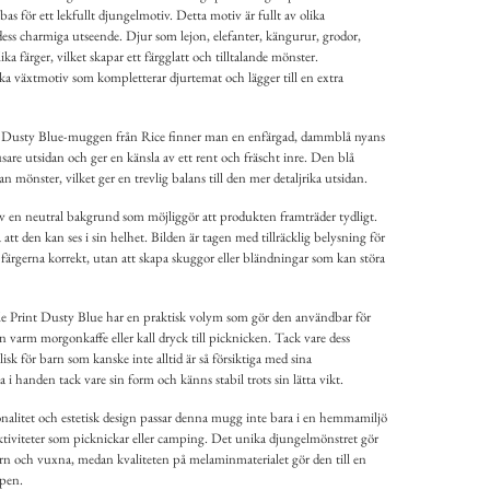
as för ett lekfullt djungelmotiv. Detta motiv är fullt av olika
l dess charmiga utseende. Djur som lejon, elefanter, kängurur, grodor,
olika färger, vilket skapar ett färgglatt och tilltalande mönster.
ika växtmotiv som kompletterar djurtemat och lägger till en extra
nt Dusty Blue-muggen från Rice finner man en enfärgad, dammblå nyans
sare utsidan och ger en känsla av ett rent och fräscht inre. Den blå
n mönster, vilket ger en trevlig balans till den mer detaljrika utsidan.
 en neutral bakgrund som möjliggör att produkten framträder tydligt.
tt den kan ses i sin helhet. Bilden är tagen med tillräcklig belysning för
h färgerna korrekt, utan att skapa skuggor eller bländningar som kan störa
Print Dusty Blue har en praktisk volym som gör den användbar för
en varm morgonkaffe eller kall dryck till picknicken. Tack vare dess
isk för barn som kanske inte alltid är så försiktiga med sina
la i handen tack vare sin form och känns stabil trots sin lätta vikt.
alitet och estetisk design passar denna mugg inte bara i en hemmamiljö
tiviteter som picknickar eller camping. Det unika djungelmönstret gör
arn och vuxna, medan kvaliteten på melaminmaterialet gör den till en
åpen.