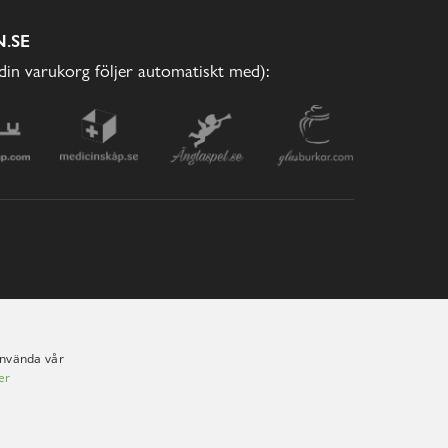
.SE
(din varukorg följer automatiskt med):
använda vår
er