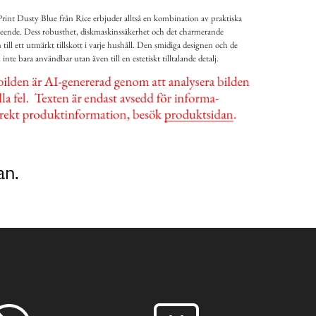
nt Dusty Blue från Rice erbjuder alltså en kombination av praktiska
tseende. Dess robusthet, diskmaskinssäkerhet och det charmerande
ill ett utmärkt tillskott i varje hushåll. Den smidiga designen och de
 inte bara användbar utan även till en estetiskt tilltalande detalj.
an.