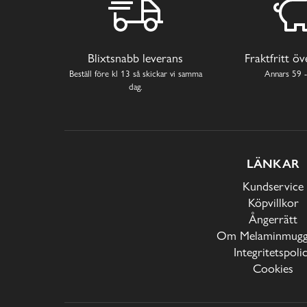
Blixtsnabb leverans
Fraktfritt ö
Beställ före kl 13 så skickar vi samma
Annars 59 -
dag.
LÄNKAR
Kundservice
Köpvillkor
Ångerrätt
Om Melaminmugga
Integritetspoli
Cookies