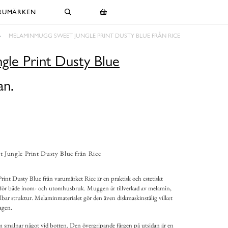
RUMÄRKEN
MELAMINMUGG SWEET JUNGLE PRINT DUSTY BLUE FRÅN RICE
le Print Dusty Blue
an.
Jungle Print Dusty Blue från Rice
t Dusty Blue från varumärket Rice är en praktisk och estetiskt
g för både inom- och utomhusbruk. Muggen är tillverkad av melamin,
ållbar struktur. Melaminmaterialet gör den även diskmaskinstålig vilket
agen.
smalnar något vid botten. Den övergripande färgen på utsidan är en