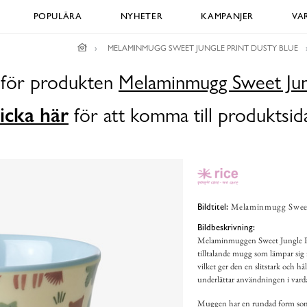
POPULÄRA
NYHETER
KAMPANJER
VA
MELAMINMUGG SWEET JUNGLE PRINT DUSTY BLUE
a för produkten
Melaminmugg Sweet Jung
icka här
för att komma till produktsid
Melaminmugg Sweet 
Bildtitel:
Bildbeskrivning:
Melaminmuggen Sweet Jungle Prin
tilltalande mugg som lämpar si
vilket ger den en slitstark och h
underlättar användningen i vard
Muggen har en rundad form som 