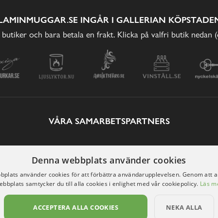
LAMINMUGGAR.SE INGÅR I GALLERIAN KÖPSTADEN
 butiker och bara betala en frakt. Klicka på valfri butik nedan 
VÅRA SAMARBETSPARTNERS
Denna webbplats använder cookies
plats använder cookies för att förbättra användarupplevelsen. Genom att 
ebbplats samtycker du till alla cookies i enlighet med vår cookiepolicy.
Läs m
ACCEPTERA ALLA COOKIES
NEKA ALLA