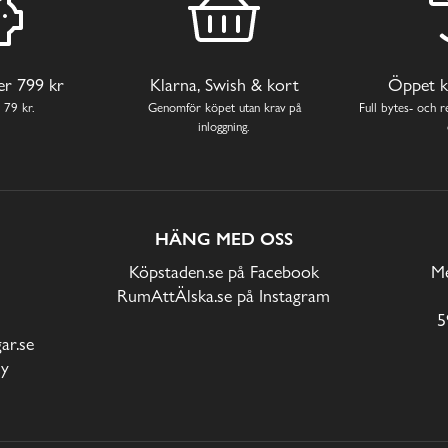
ver 799 kr
Klarna, Swish & kort
Öppet k
 79 kr.
Genomför köpet utan krav på
Full bytes- och re
inloggning.
HÄNG MED OSS
Köpstaden.se på Facebook
Me
RumAttÄlska.se på Instagram
5
r.se
cy