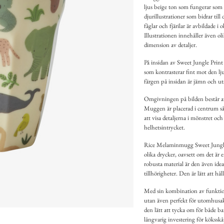
ljus beige ton som fungerar som b
djurillustrationer som bidrar til
fåglar och fjärilar är avbildade i 
Illustrationen innehåller även ol
dimension av detaljer.
På insidan av Sweet Jungle Pri
som kontrasterar fint mot den lju
färgen på insidan är jämn och uta
Omgivningen på bilden består av
Muggen är placerad i centrum så a
att visa detaljerna i mönstret oc
helhetsintrycket.
Rice Melaminmugg Sweet Jungle 
olika drycker, oavsett om det är 
robusta material är den även ideal
tillhörigheter. Den är lätt att hål
Med sin kombination av funktion
utan även perfekt för utomhusak
den lätt att tycka om för både b
långvarig investering för kökssk