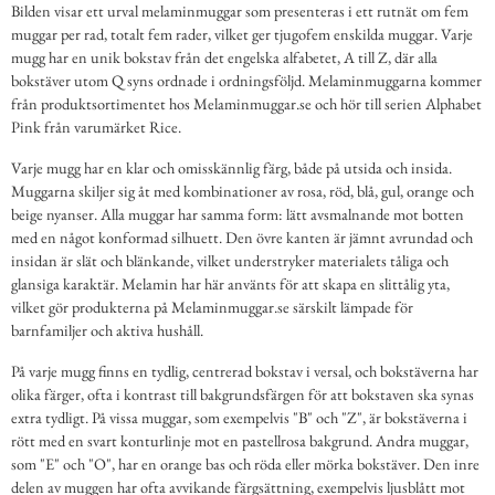
Bilden visar ett urval melaminmuggar som presenteras i ett rutnät om fem
muggar per rad, totalt fem rader, vilket ger tjugofem enskilda muggar. Varje
mugg har en unik bokstav från det engelska alfabetet, A till Z, där alla
bokstäver utom Q syns ordnade i ordningsföljd. Melaminmuggarna kommer
från produktsortimentet hos Melaminmuggar.se och hör till serien Alphabet
Pink från varumärket Rice.
Varje mugg har en klar och omisskännlig färg, både på utsida och insida.
Muggarna skiljer sig åt med kombinationer av rosa, röd, blå, gul, orange och
beige nyanser. Alla muggar har samma form: lätt avsmalnande mot botten
med en något konformad silhuett. Den övre kanten är jämnt avrundad och
insidan är slät och blänkande, vilket understryker materialets tåliga och
glansiga karaktär. Melamin har här använts för att skapa en slittålig yta,
vilket gör produkterna på Melaminmuggar.se särskilt lämpade för
barnfamiljer och aktiva hushåll.
På varje mugg finns en tydlig, centrerad bokstav i versal, och bokstäverna har
olika färger, ofta i kontrast till bakgrundsfärgen för att bokstaven ska synas
extra tydligt. På vissa muggar, som exempelvis "B" och "Z", är bokstäverna i
rött med en svart konturlinje mot en pastellrosa bakgrund. Andra muggar,
som "E" och "O", har en orange bas och röda eller mörka bokstäver. Den inre
delen av muggen har ofta avvikande färgsättning, exempelvis ljusblått mot