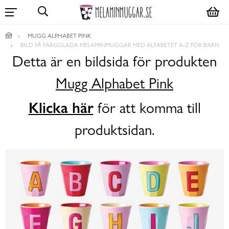
MUGG ALPHABET PINK
BILD PÅ FÄRGGLADA MELAMINMUGGAR MED ALFABETET A-Z FÖR BARN
Detta är en bildsida för produkten
Mugg Alphabet Pink
Klicka här
för att komma till
produktsidan.