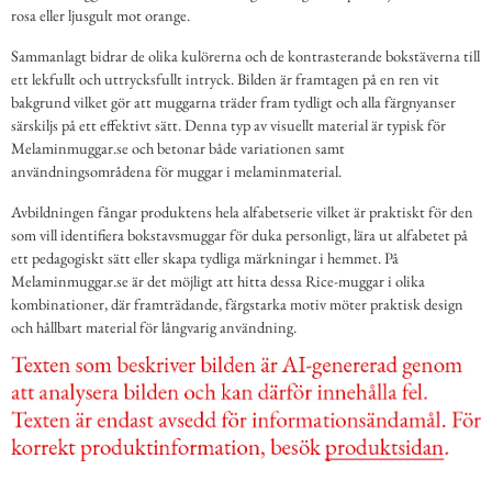
rosa eller ljusgult mot orange.
Sammanlagt bidrar de olika kulörerna och de kontrasterande bokstäverna till
ett lekfullt och uttrycksfullt intryck. Bilden är framtagen på en ren vit
bakgrund vilket gör att muggarna träder fram tydligt och alla färgnyanser
särskiljs på ett effektivt sätt. Denna typ av visuellt material är typisk för
Melaminmuggar.se och betonar både variationen samt
användningsområdena för muggar i melaminmaterial.
Avbildningen fångar produktens hela alfabetserie vilket är praktiskt för den
som vill identifiera bokstavsmuggar för duka personligt, lära ut alfabetet på
ett pedagogiskt sätt eller skapa tydliga märkningar i hemmet. På
Melaminmuggar.se är det möjligt att hitta dessa Rice-muggar i olika
kombinationer, där framträdande, färgstarka motiv möter praktisk design
och hållbart material för långvarig användning.