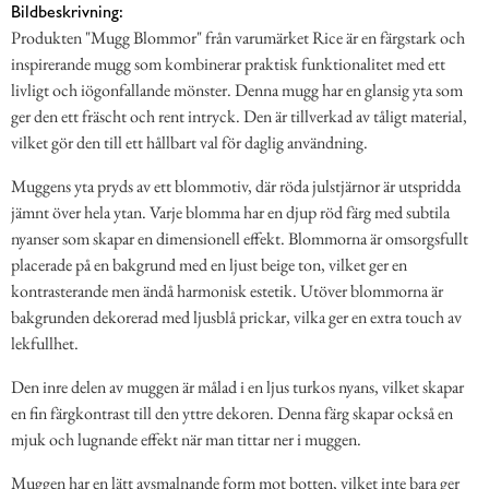
Bildbeskrivning:
Produkten "Mugg Blommor" från varumärket Rice är en färgstark och
inspirerande mugg som kombinerar praktisk funktionalitet med ett
livligt och iögonfallande mönster. Denna mugg har en glansig yta som
ger den ett fräscht och rent intryck. Den är tillverkad av tåligt material,
vilket gör den till ett hållbart val för daglig användning.
Muggens yta pryds av ett blommotiv, där röda julstjärnor är utspridda
jämnt över hela ytan. Varje blomma har en djup röd färg med subtila
nyanser som skapar en dimensionell effekt. Blommorna är omsorgsfullt
placerade på en bakgrund med en ljust beige ton, vilket ger en
kontrasterande men ändå harmonisk estetik. Utöver blommorna är
bakgrunden dekorerad med ljusblå prickar, vilka ger en extra touch av
lekfullhet.
Den inre delen av muggen är målad i en ljus turkos nyans, vilket skapar
en fin färgkontrast till den yttre dekoren. Denna färg skapar också en
mjuk och lugnande effekt när man tittar ner i muggen.
Muggen har en lätt avsmalnande form mot botten, vilket inte bara ger