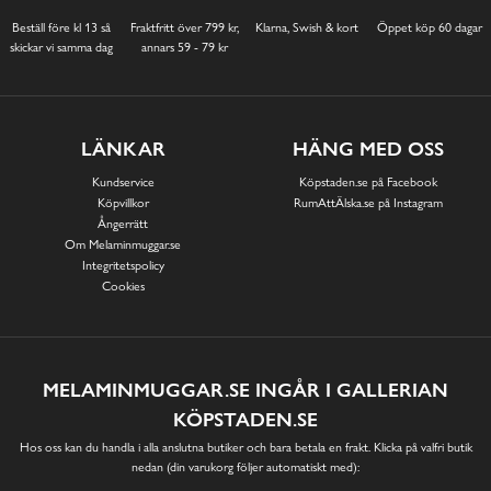
Beställ före kl 13 så
Fraktfritt över 799 kr,
Klarna, Swish & kort
Öppet köp 60 dagar
skickar vi samma dag
annars 59 - 79 kr
LÄNKAR
HÄNG MED OSS
Kundservice
Köpstaden.se på Facebook
Köpvillkor
RumAttÄlska.se på Instagram
Ångerrätt
Om Melaminmuggar.se
Integritetspolicy
Cookies
MELAMINMUGGAR.SE INGÅR I GALLERIAN
KÖPSTADEN.SE
Hos oss kan du handla i alla anslutna butiker och bara betala en frakt. Klicka på valfri butik
nedan (din varukorg följer automatiskt med):