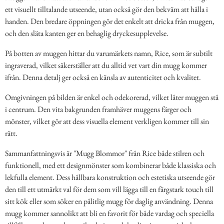
ett visuellt tilltalande utseende, utan också gör den bekväm att hålla i
handen. Den bredare öppningen gör det enkelt att dricka från muggen,
och den släta kanten ger en behaglig dryckesupplevelse.
På botten av muggen hittar du varumärkets namn, Rice, som är subtilt
ingraverad, vilket säkerställer att du alltid vet vart din mugg kommer
ifrån. Denna detalj ger också en känsla av autenticitet och kvalitet.
Omgivningen på bilden är enkel och odekorerad, vilket låter muggen stå
i centrum. Den vita bakgrunden framhäver muggens färger och
mönster, vilket gör att dess visuella element verkligen kommer till sin
rätt.
Sammanfattningsvis är "Mugg Blommor" från Rice både stilren och
funktionell, med ett designmönster som kombinerar både klassiska och
lekfulla element. Dess hållbara konstruktion och estetiska utseende gör
den till ett utmärkt val för dem som vill lägga till en färgstark touch till
sitt kök eller som söker en pålitlig mugg för daglig användning. Denna
mugg kommer sannolikt att bli en favorit för både vardag och speciella