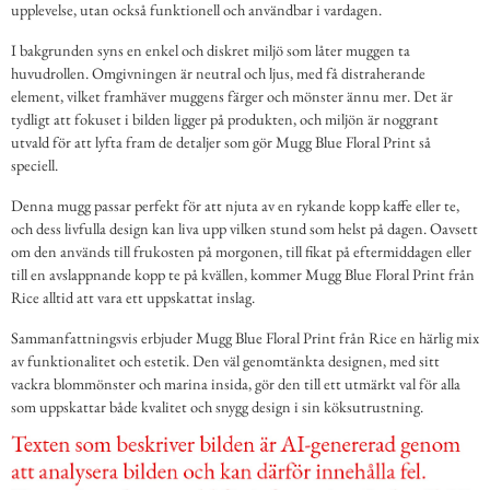
upplevelse, utan också funktionell och användbar i vardagen.
I bakgrunden syns en enkel och diskret miljö som låter muggen ta
huvudrollen. Omgivningen är neutral och ljus, med få distraherande
element, vilket framhäver muggens färger och mönster ännu mer. Det är
tydligt att fokuset i bilden ligger på produkten, och miljön är noggrant
utvald för att lyfta fram de detaljer som gör Mugg Blue Floral Print så
speciell.
Denna mugg passar perfekt för att njuta av en rykande kopp kaffe eller te,
och dess livfulla design kan liva upp vilken stund som helst på dagen. Oavsett
om den används till frukosten på morgonen, till fikat på eftermiddagen eller
till en avslappnande kopp te på kvällen, kommer Mugg Blue Floral Print från
Rice alltid att vara ett uppskattat inslag.
Sammanfattningsvis erbjuder Mugg Blue Floral Print från Rice en härlig mix
av funktionalitet och estetik. Den väl genomtänkta designen, med sitt
vackra blommönster och marina insida, gör den till ett utmärkt val för alla
som uppskattar både kvalitet och snygg design i sin köksutrustning.