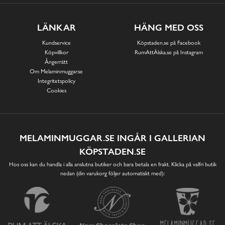
LÄNKAR
HÄNG MED OSS
Kundservice
Köpstaden.se på Facebook
Köpvillkor
RumAttÄlska.se på Instagram
Ångerrätt
Om Melaminmuggar.se
Integritetspolicy
Cookies
MELAMINMUGGAR.SE INGÅR I GALLERIAN
KÖPSTADEN.SE
Hos oss kan du handla i alla anslutna butiker och bara betala en frakt. Klicka på valfri butik
nedan (din varukorg följer automatiskt med):