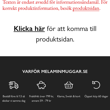
Klicka här
för att komma till
produktsidan.
VARFÖR MELAMINMUGGAR.SE
Beställ före kl 13 så
Fraktfritt över 799 kr,
Klarna, Swish & kort
Öppet köp 60 dagar
skickar vi samma dag
annars 59 - 79 kr