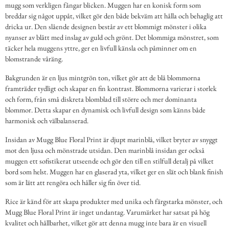
mugg som verkligen fångar blicken. Muggen har en konisk form som
breddar sig något uppåt, vilket gör den både bekväm att hålla och behaglig att
dricka ur. Den slående designen består av ett blommigt mönster i olika
nyanser av blått med inslag av guld och grönt. Det blommiga mönstret, som
täcker hela muggens yttre, ger en livfull känsla och påminner om en
blomstrande våräng.
Bakgrunden är en ljus mintgrön ton, vilket gör att de blå blommorna
framträder tydligt och skapar en fin kontrast. Blommorna varierar i storlek
och form, från små diskreta blomblad till större och mer dominanta
blommor. Detta skapar en dynamisk och livfull design som känns både
harmonisk och välbalanserad.
Insidan av Mugg Blue Floral Print är djupt marinblå, vilket bryter av snyggt
mot den ljusa och mönstrade utsidan. Den marinblå insidan ger också
muggen ett sofistikerat utseende och gör den till en stilfull detalj på vilket
bord som helst. Muggen har en glaserad yta, vilket ger en slät och blank finish
som är lätt att rengöra och håller sig fin över tid.
Rice är känd för att skapa produkter med unika och färgstarka mönster, och
Mugg Blue Floral Print är inget undantag. Varumärket har satsat på hög
kvalitet och hållbarhet, vilket gör att denna mugg inte bara är en visuell