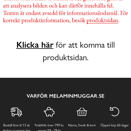
Klicka här
för att komma till
produktsidan.
VARFÖR MELAMINMUGGAR.SE
Beställ före kl 13 så
Fraktfritt över 799 kr,
Klarna, Swish & kort
Öppet köp 60 dagar
skickar vi samma dag
annars 59 - 79 kr