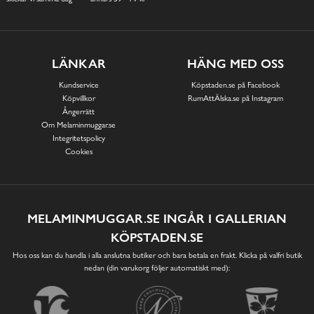
LÄNKAR
HÄNG MED OSS
Kundservice
Köpstaden.se på Facebook
Köpvillkor
RumAttÄlska.se på Instagram
Ångerrätt
Om Melaminmuggar.se
Integritetspolicy
Cookies
MELAMINMUGGAR.SE INGÅR I GALLERIAN
KÖPSTADEN.SE
Hos oss kan du handla i alla anslutna butiker och bara betala en frakt. Klicka på valfri butik
nedan (din varukorg följer automatiskt med):