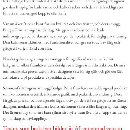
lätt utåtböjd för att underlätta att dricka ur den. Den mångsidiga designen
gör den lämplig för både varma och kalla drycker, och den är tillräckligt stor
för att rymma en god kopp te eller kaffe.
Varumärket Rice är känt för sin kvalitet och kreativitet, och deras mugg
Budgie Print är inget undantag. Muggen är robust och tål både
mikrovågsugn och diskmaskin, vilket gör den praktisk för daglig användning.
Den balanserar skönhet med funktionalitet och ger en touch av färg och
glädje till varje måltid eller fika.
När det gäller omgivningen är muggen fotograferad mot en enkel vit
bakgrund, vilket framhäver dess detaljer och färger utan distraktion. Denna
minimalistiska presentation låter designen tala för sig själv och gör det lätt
att fokusera på produktens specifika detaljer.
Sammanfattningsvis är mugg Budgie Print från Rice en väldesignad produkt
som kombinerar estetisk tilltalande grafik med praktisk användning. Dess
färgglada prickar och detaljerade fågelmotiv gör den till en glädje att använda
dagligen, medan den hållbara konstruktionen säkerställer långvarig njutning.
Det är en mugg som inte bara tjänar sitt syfte utan även lyser upp stunder av
gemenskap och avkoppling.