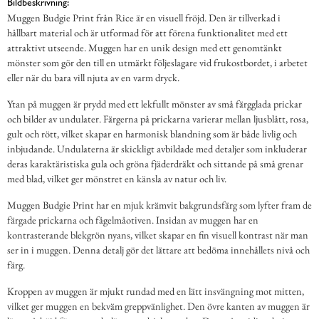
Bildbeskrivning:
Muggen Budgie Print från Rice är en visuell fröjd. Den är tillverkad i
hållbart material och är utformad för att förena funktionalitet med ett
attraktivt utseende. Muggen har en unik design med ett genomtänkt
mönster som gör den till en utmärkt följeslagare vid frukostbordet, i arbetet
eller när du bara vill njuta av en varm dryck.
Ytan på muggen är prydd med ett lekfullt mönster av små färgglada prickar
och bilder av undulater. Färgerna på prickarna varierar mellan ljusblått, rosa,
gult och rött, vilket skapar en harmonisk blandning som är både livlig och
inbjudande. Undulaterna är skickligt avbildade med detaljer som inkluderar
deras karaktäristiska gula och gröna fjäderdräkt och sittande på små grenar
med blad, vilket ger mönstret en känsla av natur och liv.
Muggen Budgie Print har en mjuk krämvit bakgrundsfärg som lyfter fram de
färgade prickarna och fågelmåotiven. Insidan av muggen har en
kontrasterande blekgrön nyans, vilket skapar en fin visuell kontrast när man
ser in i muggen. Denna detalj gör det lättare att bedöma innehållets nivå och
färg.
Kroppen av muggen är mjukt rundad med en lätt insvängning mot mitten,
vilket ger muggen en bekväm greppvänlighet. Den övre kanten av muggen är