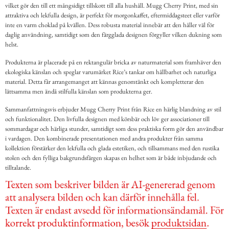
vilket gör den till ett mångsidigt tillskott till alla hushåll. Mugg Cherry Print, med sin
attraktiva och lekfulla design, är perfekt för morgonkaffet, eftermiddagsteet eller varför
inte en varm choklad på kvällen. Dess robusta material innebär att den håller väl för
daglig användning, samtidigt som den färgglada designen förgyller vilken dukning som
helst.
Produkterna är placerade på en rektangulär bricka av naturmaterial som framhäver den
ekologiska känslan och speglar varumärket Rice’s tankar om hållbarhet och naturliga
material. Detta får arrangemanget att kännas genomtänkt och kompletterar den
lättsamma men ändå stilfulla känslan som produkterna ger.
Sammanfattningsvis erbjuder Mugg Cherry Print från Rice en härlig blandning av stil
och funktionalitet. Den livfulla designen med körsbär och löv ger associationer till
sommardagar och härliga stunder, samtidigt som dess praktiska form gör den användbar
i vardagen. Den kombinerade presentationen med andra produkter från samma
kollektion förstärker den lekfulla och glada estetiken, och tillsammans med den rustika
stolen och den fylliga bakgrundsfärgen skapas en helhet som är både inbjudande och
tilltalande.