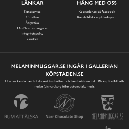
LÄNKAR
HÄNG MED OSS
Kundservice
Köpstaden.se på Facebook
Köpvillkor
RumAttÄlska.se på Instagram
Ångerrätt
Om Melaminmuggar.se
Integritetspolicy
Cookies
MELAMINMUGGAR.SE INGÅR I GALLERIAN
KÖPSTADEN.SE
Hos oss kan du handla i alla anslutna butiker och bara betala en frakt. Klicka på valfri butik
nedan (din varukorg följer automatiskt med):