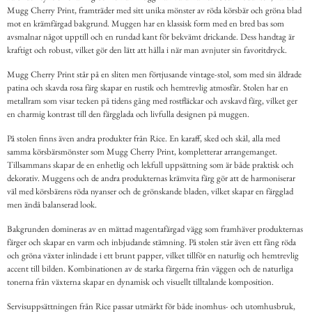
Mugg Cherry Print, framträder med sitt unika mönster av röda körsbär och gröna blad
mot en krämfärgad bakgrund. Muggen har en klassisk form med en bred bas som
avsmalnar något upptill och en rundad kant för bekvämt drickande. Dess handtag är
kraftigt och robust, vilket gör den lätt att hålla i när man avnjuter sin favoritdryck.
Mugg Cherry Print står på en sliten men förtjusande vintage-stol, som med sin åldrade
patina och skavda rosa färg skapar en rustik och hemtrevlig atmosfär. Stolen har en
metallram som visar tecken på tidens gång med rostfläckar och avskavd färg, vilket ger
en charmig kontrast till den färgglada och livfulla designen på muggen.
På stolen finns även andra produkter från Rice. En karaff, sked och skål, alla med
samma körsbärsmönster som Mugg Cherry Print, kompletterar arrangemanget.
Tillsammans skapar de en enhetlig och lekfull uppsättning som är både praktisk och
dekorativ. Muggens och de andra produkternas krämvita färg gör att de harmoniserar
väl med körsbärens röda nyanser och de grönskande bladen, vilket skapar en färgglad
men ändå balanserad look.
Bakgrunden domineras av en mättad magentafärgad vägg som framhäver produkternas
färger och skapar en varm och inbjudande stämning. På stolen står även ett fång röda
och gröna växter inlindade i ett brunt papper, vilket tillför en naturlig och hemtrevlig
accent till bilden. Kombinationen av de starka färgerna från väggen och de naturliga
tonerna från växterna skapar en dynamisk och visuellt tilltalande komposition.
Servisuppsättningen från Rice passar utmärkt för både inomhus- och utomhusbruk,