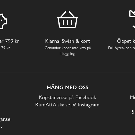
ver 799 kr
Klarna, Swish & kort
Öppet k
 79 kr.
Genomför köpet utan krav på
Full bytes- och re
inloggning.
HÄNG MED OSS
Köpstaden.se på Facebook
Me
RumAttÄlska.se på Instagram
5
r.se
cy