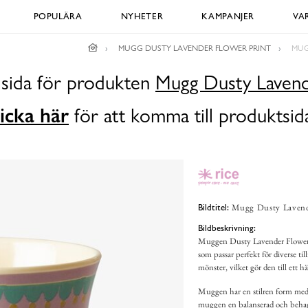
POPULÄRA
NYHETER
KAMPANJER
VA
MUGG DUSTY LAVENDER FLOWER PRINT
MUG
dsida för produkten
Mugg Dusty Lavend
icka här
för att komma till produktsid
Mugg Dusty Lavende
Bildtitel:
Bildbeskrivning:
Muggen Dusty Lavender Flower 
som passar perfekt för diverse t
mönster, vilket gör den till ett här
Muggen har en stilren form med 
muggen en balanserad och behagl