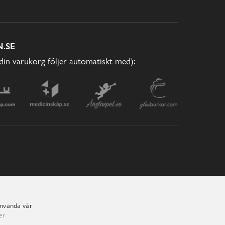
.SE
(din varukorg följer automatiskt med):
använda vår
er