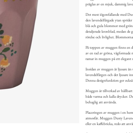
präglas av en mjuk, dammig lave
Det mest iögonfallande med Dus
den lavendelfärgade ytan spride
blå och gula blommor med gröna 
detaljerade kronblad, medan de 
rörelse och livlighet. Blommorna
På toppen av muggen finns en det
av en rad av gröna, vågformade 
ramar in muggen på ett elegant sät
Insidan av muggen är ljusare än
lavendelfärgen och det ljusare i
Denna designfunktion ger också 
Muggen är tillverkad av hållbart 
både varma och kalla drycker. Den
behaglig att använda.
Placeringen av muggen i en hemtr
atmosfär. Muggen Dusty Lavender
eller en kaffebricka, redo att an