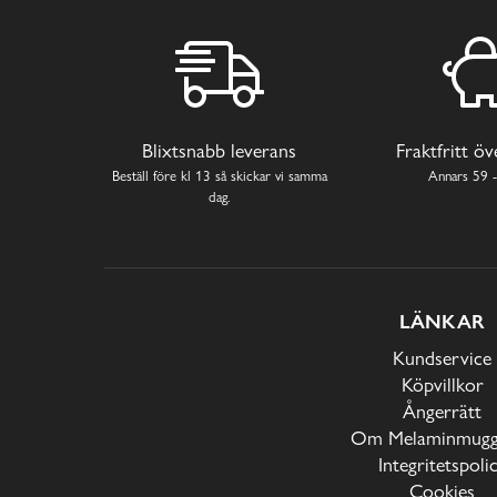
Blixtsnabb leverans
Fraktfritt ö
Beställ före kl 13 så skickar vi samma
Annars 59 -
dag.
LÄNKAR
Kundservice
Köpvillkor
Ångerrätt
Om Melaminmugga
Integritetspoli
Cookies