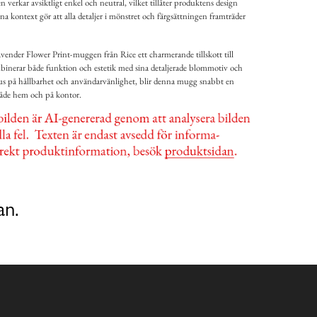
erkar avsiktligt enkel och neutral, vilket tillåter produktens design
na kontext gör att alla detaljer i mönstret och färgsättningen framträder
ender Flower Print-muggen från Rice ett charmerande tillskott till
mbinerar både funktion och estetik med sina detaljerade blommotiv och
s på hållbarhet och användarvänlighet, blir denna mugg snabbt en
både hem och på kontor.
an.