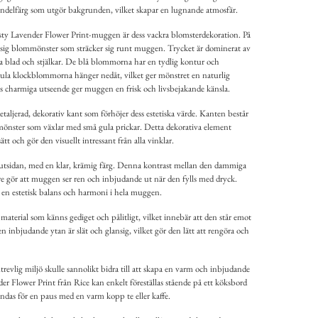
ndelfärg som utgör bakgrunden, vilket skapar en lugnande atmosfär.
ty Lavender Flower Print-muggen är dess vackra blomsterdekoration. På
r sig blommönster som sträcker sig runt muggen. Trycket är dominerat av
blad och stjälkar. De blå blommorna har en tydlig kontur och
gula klockblommorna hänger nedåt, vilket ger mönstret en naturlig
s charmiga utseende ger muggen en frisk och livsbejakande känsla.
aljerad, dekorativ kant som förhöjer dess estetiska värde. Kanten består
mönster som växlar med små gula prickar. Detta dekorativa element
t och gör den visuellt intressant från alla vinklar.
 utsidan, med en klar, krämig färg. Denna kontrast mellan den dammiga
nre gör att muggen ser ren och inbjudande ut när den fylls med dryck.
en estetisk balans och harmoni i hela muggen.
material som känns gediget och pålitligt, vilket innebär att den står emot
 inbjudande ytan är slät och glansig, vilket gör den lätt att rengöra och
evlig miljö skulle sannolikt bidra till att skapa en varm och inbjudande
 Flower Print från Rice kan enkelt föreställas stående på ett köksbord
vändas för en paus med en varm kopp te eller kaffe.