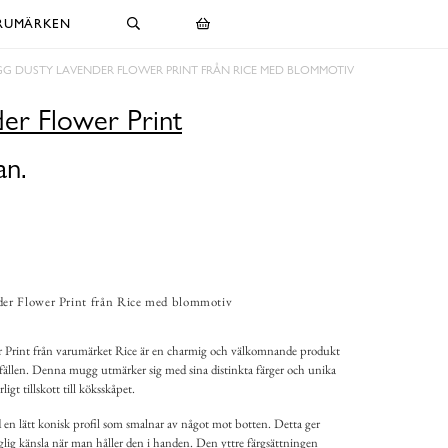
RUMÄRKEN
G DUSTY LAVENDER FLOWER PRINT FRÅN RICE MED BLOMMOTIV
er Flower Print
an.
r Flower Print från Rice med blommotiv
Print från varumärket Rice är en charmig och välkomnande produkt
illfällen. Denna mugg utmärker sig med sina distinkta färger och unika
ligt tillskott till köksskåpet.
en lätt konisk profil som smalnar av något mot botten. Detta ger
ig känsla när man håller den i handen. Den yttre färgsättningen