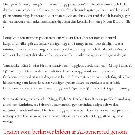
Den generösa volymen gör att denna mugg passar utmärkt för både varma och kalla
drycker, vare sig det handlar om morgonkaffet, eftermiddagsteet, eller en sval lemonad
på en sommardag. Handtaget, eller snarare avsaknaden av ett traditionellt handtag, ger
den en modern och enkel look, samtidigt som den koniska formen gör den lätt att hålla
i.
I omgivningen runt om produkten kan vi se att fotot är taget mot en neutral
bakgrund, vilket gör att fokus verkligen ligger på muggen och dess detaljer. Detta
minimalistiska sammanhang framhäver produktens färgrika och detaljerade mönster,
och ser till att inget distraherar från den visuella uppskattningen av muggens design.
Varumärket Rice är känt för sina kreativa och färgglada produkter, och "Mugg Fåglar &
Fjärilar" följer definitivt denna tradition. Denna mugg kombinerar praktisk
funktionalitet med en unik design som kan tillföra ett stänk av natur och färg till vilken
kökssamling som helst. Rice har verkligen lyckats skapa en produkt som är både
funktionell och estetisk, och deras mugg med fågel- och fjärilsmotiv är inget undantag.
Sammanfattningsvis erbjuder "Mugg Fåglar & Fjärilar" från Rice en perfekt blandning
av stil och funktion, med sitt robusta material, genomtänkta design och vackra
naturinspirerade mönster. Det är en mugg som inte bara kommer att vara ett praktiskt
redskap i ditt kök, utan också en konversationsstartare och ett färgglatt inslag i din
vardag.