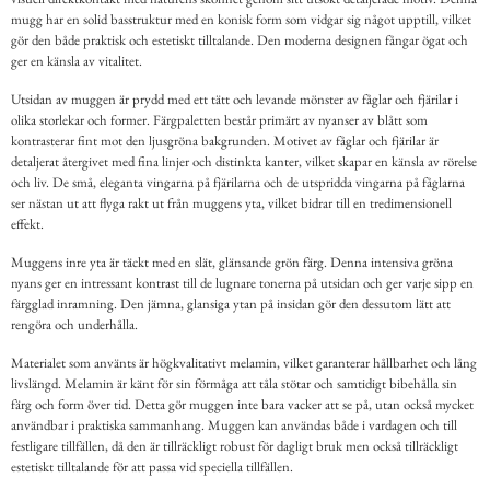
mugg har en solid basstruktur med en konisk form som vidgar sig något upptill, vilket
gör den både praktisk och estetiskt tilltalande. Den moderna designen fångar ögat och
ger en känsla av vitalitet.
Utsidan av muggen är prydd med ett tätt och levande mönster av fåglar och fjärilar i
olika storlekar och former. Färgpaletten består primärt av nyanser av blått som
kontrasterar fint mot den ljusgröna bakgrunden. Motivet av fåglar och fjärilar är
detaljerat återgivet med fina linjer och distinkta kanter, vilket skapar en känsla av rörelse
och liv. De små, eleganta vingarna på fjärilarna och de utspridda vingarna på fåglarna
ser nästan ut att flyga rakt ut från muggens yta, vilket bidrar till en tredimensionell
effekt.
Muggens inre yta är täckt med en slät, glänsande grön färg. Denna intensiva gröna
nyans ger en intressant kontrast till de lugnare tonerna på utsidan och ger varje sipp en
färgglad inramning. Den jämna, glansiga ytan på insidan gör den dessutom lätt att
rengöra och underhålla.
Materialet som använts är högkvalitativt melamin, vilket garanterar hållbarhet och lång
livslängd. Melamin är känt för sin förmåga att tåla stötar och samtidigt bibehålla sin
färg och form över tid. Detta gör muggen inte bara vacker att se på, utan också mycket
användbar i praktiska sammanhang. Muggen kan användas både i vardagen och till
festligare tillfällen, då den är tillräckligt robust för dagligt bruk men också tillräckligt
estetiskt tilltalande för att passa vid speciella tillfällen.