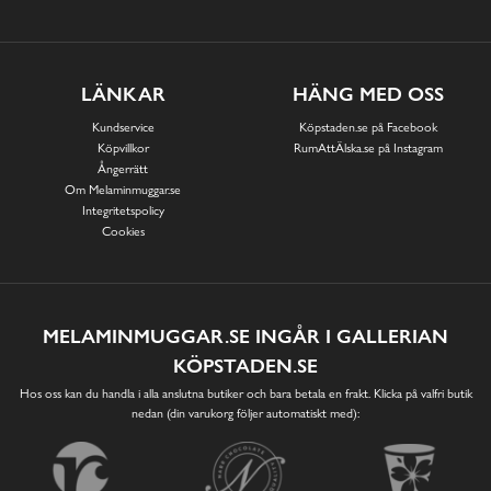
LÄNKAR
HÄNG MED OSS
Kundservice
Köpstaden.se på Facebook
Köpvillkor
RumAttÄlska.se på Instagram
Ångerrätt
Om Melaminmuggar.se
Integritetspolicy
Cookies
MELAMINMUGGAR.SE INGÅR I GALLERIAN
KÖPSTADEN.SE
Hos oss kan du handla i alla anslutna butiker och bara betala en frakt. Klicka på valfri butik
nedan (din varukorg följer automatiskt med):