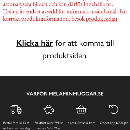
Klicka här
för att komma till
produktsidan.
VARFÖR MELAMINMUGGAR.SE
Beställ före kl 13 så
Fraktfritt över 799 kr,
Klarna, Swish & kort
Öppet köp 60 dagar
skickar vi samma dag
annars 59 - 79 kr