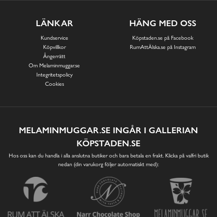
LÄNKAR
HÄNG MED OSS
Kundservice
Köpstaden.se på Facebook
Köpvillkor
RumAttÄlska.se på Instagram
Ångerrätt
Om Melaminmuggar.se
Integritetspolicy
Cookies
MELAMINMUGGAR.SE INGÅR I GALLERIAN
KÖPSTADEN.SE
Hos oss kan du handla i alla anslutna butiker och bara betala en frakt. Klicka på valfri butik
nedan (din varukorg följer automatiskt med):