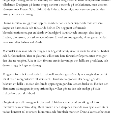
tilltalande. Designen på denna mugg varierar beroende på kollektionen, men det som
kännetecknar Flower Stitch Print är de livfulla, blommiga motiven som pryder den
yttre ytan av varje mugg.
Denna specifika mugg visar upp en kombination av flera färger och mönster som
skapar en harmonisk och tilltalande helhet. De noggrant utformade
blomdekorationerna ger en känsla av handgjord karaktär och omsorg i dess design.
Bladen, blomstren, och stiliserade mönster är vackert arrangerade, vilket ger en lekfull
men samtidigt balanserad känsla.
Materialet som används för muggen är högkvalitativt, vilket säkerställer dess hållbarhet
och funktionalitet. Ytan är glaserad, vilket inte bara förstärker färgerna utan även gör
den lätt att rengöra. Rice är känt för sina användarvänliga och hållbara produkter, och
denna mugg är inget undantag.
Muggens form är klassisk och funktionell, med en generös volym som gör den perfekt
för allt från morgonkaffet till kvällsteet. Handtagets ergonomiska design gör den
bekväm att hålla i, medan den breda öppningen gör den lätt att dricka ur. Höjden och
diametern på muggen är proportionerliga, vilket gör att den står stadigt på både
frukostbord och skrivbord.
Omgivningen där muggen är placerad på bilden spelar också en viktig roll i att
framhäva dess estetiska drag. Bakgrunden är en djup och levande rosa nyans som står i
vacker kontrast till muggens blommiga och färgglada mönster. Denna kontrast betonar