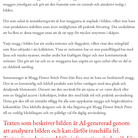
muggen ytterligare och gör att den framstår som ett centralt och attraktivt inslag i
bilden.
Det som också är anmärkningsvärt är hur muggarna är staplade i bilden, vilket inte bara
visar produktens stabilitet utan även möjligheten till praktisk förvaring. Det underlättar
att ha flera av dessa muggar utan att de tar upp för mycket utrymme i skåpen.
Varje mugg i bilden har sitt unika mönster och färgpalett, vilket visar den mångfald
som Rice erbjuder i sin kollektion. Vissa av mönstren har en mer pastellfärgad bas med
ljusa och mjuka nyanser, medan andra har kraftigare färger och mer kontrasterande
mönster. Det gör att var och en av muggarna kan utgöra en egen enhet eller en del av
en eklektisk samling.
Sammantaget är Mugg Flower Stitch Print från Rice mer än bara en funktionell mugg.
Den är en konstnärlig och lekfull produkt som lyfter vardagen med sina glada och
detaljerade blommotiv. Oavsett om den används för att njuta av en varm dryck eller
som en färgglad accent i köksskåpet, bidrar den med både stil och praktisk användning.
Detta gör den till ett utmärkt tillägg för alla som uppskattar snygga och högkvalitativa
köksartiklar. Den lekfulla designen och de rika färgerna gör Mugg Flower Stitch Print
till en verklig blickfångare och ett pålitligt val för daglig användning.