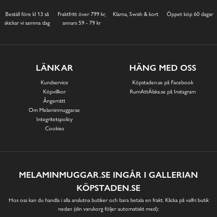
Beställ före kl 13 så
Fraktfritt över 799 kr,
Klarna, Swish & kort
Öppet köp 60 dagar
skickar vi samma dag
annars 59 - 79 kr
LÄNKAR
HÄNG MED OSS
Kundservice
Köpstaden.se på Facebook
Köpvillkor
RumAttÄlska.se på Instagram
Ångerrätt
Om Melaminmuggar.se
Integritetspolicy
Cookies
MELAMINMUGGAR.SE INGÅR I GALLERIAN
KÖPSTADEN.SE
Hos oss kan du handla i alla anslutna butiker och bara betala en frakt. Klicka på valfri butik
nedan (din varukorg följer automatiskt med):