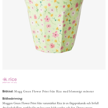
Mugg Green Flower Print från Rice med blommigt mönster
Bildtitel:
Bildbeskrivning:
Muggen Green Flower Print från varumärket Rice är en färgsprakande och livfull
dryckesbehållare, perfekt för att lysa upp både vardag och fest. Denna mugg