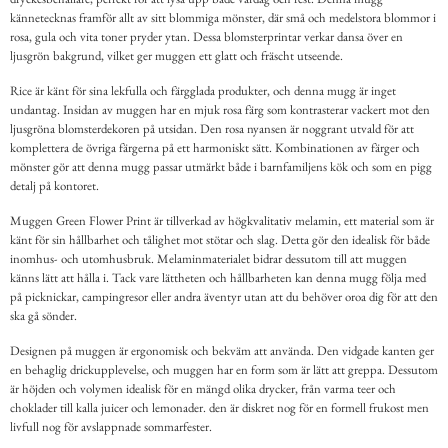
kännetecknas framför allt av sitt blommiga mönster, där små och medelstora blommor i
rosa, gula och vita toner pryder ytan. Dessa blomsterprintar verkar dansa över en
ljusgrön bakgrund, vilket ger muggen ett glatt och fräscht utseende.
Rice är känt för sina lekfulla och färgglada produkter, och denna mugg är inget
undantag. Insidan av muggen har en mjuk rosa färg som kontrasterar vackert mot den
ljusgröna blomsterdekoren på utsidan. Den rosa nyansen är noggrant utvald för att
komplettera de övriga färgerna på ett harmoniskt sätt. Kombinationen av färger och
mönster gör att denna mugg passar utmärkt både i barnfamiljens kök och som en pigg
detalj på kontoret.
Muggen Green Flower Print är tillverkad av högkvalitativ melamin, ett material som är
känt för sin hållbarhet och tålighet mot stötar och slag. Detta gör den idealisk för både
inomhus- och utomhusbruk. Melaminmaterialet bidrar dessutom till att muggen
känns lätt att hålla i. Tack vare lättheten och hållbarheten kan denna mugg följa med
på picknickar, campingresor eller andra äventyr utan att du behöver oroa dig för att den
ska gå sönder.
Designen på muggen är ergonomisk och bekväm att använda. Den vidgade kanten ger
en behaglig drickupplevelse, och muggen har en form som är lätt att greppa. Dessutom
är höjden och volymen idealisk för en mängd olika drycker, från varma teer och
choklader till kalla juicer och lemonader. den är diskret nog för en formell frukost men
livfull nog för avslappnade sommarfester.