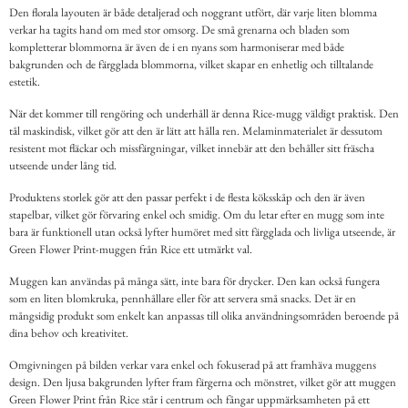
Den florala layouten är både detaljerad och noggrant utfört, där varje liten blomma
verkar ha tagits hand om med stor omsorg. De små grenarna och bladen som
kompletterar blommorna är även de i en nyans som harmoniserar med både
bakgrunden och de färgglada blommorna, vilket skapar en enhetlig och tilltalande
estetik.
När det kommer till rengöring och underhåll är denna Rice-mugg väldigt praktisk. Den
tål maskindisk, vilket gör att den är lätt att hålla ren. Melaminmaterialet är dessutom
resistent mot fläckar och missfärgningar, vilket innebär att den behåller sitt fräscha
utseende under lång tid.
Produktens storlek gör att den passar perfekt i de flesta köksskåp och den är även
stapelbar, vilket gör förvaring enkel och smidig. Om du letar efter en mugg som inte
bara är funktionell utan också lyfter humöret med sitt färgglada och livliga utseende, är
Green Flower Print-muggen från Rice ett utmärkt val.
Muggen kan användas på många sätt, inte bara för drycker. Den kan också fungera
som en liten blomkruka, pennhållare eller för att servera små snacks. Det är en
mångsidig produkt som enkelt kan anpassas till olika användningsområden beroende på
dina behov och kreativitet.
Omgivningen på bilden verkar vara enkel och fokuserad på att framhäva muggens
design. Den ljusa bakgrunden lyfter fram färgerna och mönstret, vilket gör att muggen
Green Flower Print från Rice står i centrum och fångar uppmärksamheten på ett