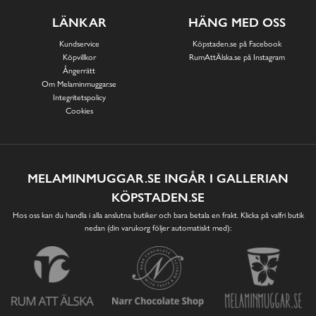
LÄNKAR
HÄNG MED OSS
Kundservice
Köpstaden.se på Facebook
Köpvillkor
RumAttÄlska.se på Instagram
Ångerrätt
Om Melaminmuggar.se
Integritetspolicy
Cookies
MELAMINMUGGAR.SE INGÅR I GALLERIAN
KÖPSTADEN.SE
Hos oss kan du handla i alla anslutna butiker och bara betala en frakt. Klicka på valfri butik
nedan (din varukorg följer automatiskt med):