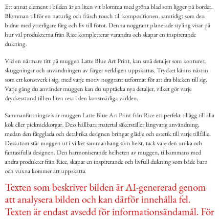
Ett annat element i bilden är en liten vit blomma med gröna blad som ligger på bordet.
Blomman tillför en naturlig och fräsch touch till kompositionen, samtidigt som den
bidrar med ytterligare färg och liv till fotot. Denna noggrant planerade styling visar på
hur väl produkterna från Rice kompletterar varandra och skapar en inspirerande
dukning.
Vid en närmare titt på muggen Latte Blue Art Print, kan små detaljer som konturer,
skuggningar och användningen av färger verkligen uppskattas. Trycket känns nästan
som ett konstverk i sig, med varje motiv noggrant utformat för att dra blicken till sig.
Varje gång du använder muggen kan du upptäcka nya detaljer, vilket gör varje
dryckesstund till en liten resa i den konstnärliga världen.
Sammanfattningsvis är muggen Latte Blue Art Print från Rice ett perfekt tillägg till alla
kök eller picknickkorgar. Dess hållbara material säkerställer långvarig användning,
medan den färgglada och detaljrika designen bringar glädje och estetik till varje tillfälle.
Dessutom står muggen ut i vilket sammanhang som helst, tack vare den unika och
fantasifulla designen. Den harmoniserande helheten av muggen, tillsammans med
andra produkter från Rice, skapar en inspirerande och livfull dukning som både barn
och vuxna kommer att uppskatta.