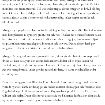
melamin, som är känt för sin hållbarhet och lätta vikt, vilket gör den perfekt för både
inomhus- och utomhusbruk. Till utseendet präglas denna mugg av en livfull blå färg
som täcks av ett konstnärligt tryck. Trycket innehåller en mångfald av detaljer såsom
exotiska fåglar, vackra blommor och olika naturinslag, vilket skapar ett unikt och
lekfullt uttryck.
Muggens yta pryds av en harmonisk blandning av färgkontraster, där blått är dominant
men kompletteras av nyanser i grönt, rosa och vitt. Trycket har verkade fokusera på en
botanisk och naturinspirerad tematik, där exempelvis papegojor, flamingos och fjärilar
tar plats tillsammans med eleganta blommor och lövverk. Denna designdetalj ger
muggen ett fräscht och originellt utseende som tilltalar många.
Muggen är designad med en ergonomisk form, vilket gör den bekväm att greppa och
dricka ur. Den släta ytan och de rundade kanterna bidrar till en mjuk känsla vid
användning, vilket gör att dryckesupplevelsen blir ännu mer njutbar. Den rymmer en
generös mängd vätska, vilket gör den idealisk för latte, te, varm choklad eller andra
favoritdrycker.
Fotot visar muggen Latte Blue Art Print placerad på ett mosaikbelagt bord i rosa och
vinröda nyanser. Detta underlag ger en vacker kontrast till muggen och förstärker dess
färgglada design. I bilden syns också andra färgmatchade produkter från Rice, såsom
tallrikar och skålar. Dessa tillbehör är dekorerade med liknande lekfulla och detaljerade
tryck, vilket skapar en enhetlig och estetiskt tilltalande helhet.