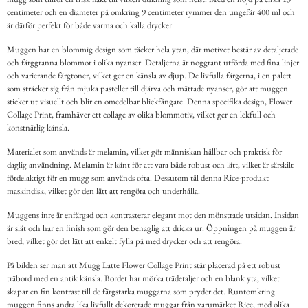
centimeter och en diameter på omkring 9 centimeter rymmer den ungefär 400 ml och
är därför perfekt för både varma och kalla drycker.
Muggen har en blommig design som täcker hela ytan, där motivet består av detaljerade
och färggranna blommor i olika nyanser. Detaljerna är noggrant utförda med fina linjer
och varierande färgtoner, vilket ger en känsla av djup. De livfulla färgerna, i en palett
som sträcker sig från mjuka pasteller till djärva och mättade nyanser, gör att muggen
sticker ut visuellt och blir en omedelbar blickfångare. Denna specifika design, Flower
Collage Print, framhäver ett collage av olika blommotiv, vilket ger en lekfull och
konstnärlig känsla.
Materialet som används är melamin, vilket gör människan hållbar och praktisk för
daglig användning. Melamin är känt för att vara både robust och lätt, vilket är särskilt
fördelaktigt för en mugg som används ofta. Dessutom tål denna Rice-produkt
maskindisk, vilket gör den lätt att rengöra och underhålla.
Muggens inre är enfärgad och kontrasterar elegant mot den mönstrade utsidan. Insidan
är slät och har en finish som gör den behaglig att dricka ur. Öppningen på muggen är
bred, vilket gör det lätt att enkelt fylla på med drycker och att rengöra.
På bilden ser man att Mugg Latte Flower Collage Print står placerad på ett robust
träbord med en antik känsla. Bordet har mörka trädetaljer och en blank yta, vilket
skapar en fin kontrast till de färgstarka muggarna som pryder det. Runtomkring
muggen finns andra lika livfullt dekorerade muggar från varumärket Rice, med olika