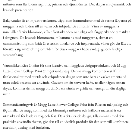
mönster som fler blomsterprints, prickar och djurmönster. Det skapar en dynamisk och
levande presentation.
Bakgrunden är en mjukt persikorosa vägg, som harmoniserar med de varma färgerna på
muggarna och bidrar till en varm och inbjudande atmosfär. Vissa av muggarna
innehåller färska blommor, vilket förstärker den naturliga och färgsprakande tematiken
i designen. De levande blommorna, tillsammans med muggarna, skapar en
sammansättning som både är estetiskt tilltalande och inspirerande, vilket gör det lätt att
föreställa sig användningsområden för dessa muggar i både vardagliga och festliga
sammanhang.
Varumärket Rice är känt för sina kreativa och färgglada designprodukter, och Mugg
Latte Flower Collage Print är inget undantag. Denna mugg kombinerar stilfullt
funktionalitet med estetik och erbjuder en design som inte bara är vacker att titta på
utan också praktisk att använda. Oavsett om du serverar kaffe, te eller någon annan
dryck, kommer denna mugg att tillföra en känsla av glädje och energi till din dagliga
rutin.
Sammanfattningsvis är Mugg Latte Flower Collage Print från Rice en mångsidig och
iögonfallande mugg som med sitt blommiga mönster och hållbara material är ett
utmärkt val för både vardag och fest. Dess detaljerade design, tillsammans med den
praktiska användbarheten, gör den till en idealisk produkt för den som vill kombinera
estetisk njutning med funktion.