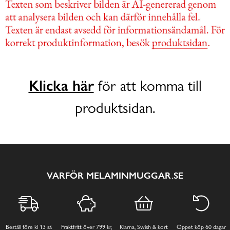
Klicka här
för att komma till
produktsidan.
VARFÖR MELAMINMUGGAR.SE
Beställ före kl 13 så
Fraktfritt över 799 kr,
Klarna, Swish & kort
Öppet köp 60 dagar