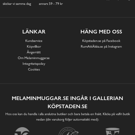
skickar vi samma dag
annars 59 - 79 kr
LÄNKAR
HÄNG MED OSS
Kundservice
Köpstaden.se på Facebook
Köpvillkor
RumAttÄlska.se på Instagram
Ångerrätt
Om Melaminmuggar.se
Integritetspolicy
Cookies
MELAMINMUGGAR.SE INGÅR I GALLERIAN
KÖPSTADEN.SE
Hos oss kan du handla i alla anslutna butiker och bara betala en frakt. Klicka på valfri butik
nedan (din varukorg följer automatiskt med):