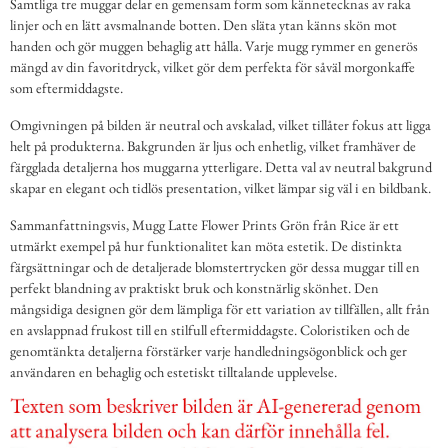
Samtliga tre muggar delar en gemensam form som kännetecknas av raka
linjer och en lätt avsmalnande botten. Den släta ytan känns skön mot
handen och gör muggen behaglig att hålla. Varje mugg rymmer en generös
mängd av din favoritdryck, vilket gör dem perfekta för såväl morgonkaffe
som eftermiddagste.
Omgivningen på bilden är neutral och avskalad, vilket tillåter fokus att ligga
helt på produkterna. Bakgrunden är ljus och enhetlig, vilket framhäver de
färgglada detaljerna hos muggarna ytterligare. Detta val av neutral bakgrund
skapar en elegant och tidlös presentation, vilket lämpar sig väl i en bildbank.
Sammanfattningsvis, Mugg Latte Flower Prints Grön från Rice är ett
utmärkt exempel på hur funktionalitet kan möta estetik. De distinkta
färgsättningar och de detaljerade blomstertrycken gör dessa muggar till en
perfekt blandning av praktiskt bruk och konstnärlig skönhet. Den
mångsidiga designen gör dem lämpliga för ett variation av tillfällen, allt från
en avslappnad frukost till en stilfull eftermiddagste. Coloristiken och de
genomtänkta detaljerna förstärker varje handledningsögonblick och ger
användaren en behaglig och estetiskt tilltalande upplevelse.