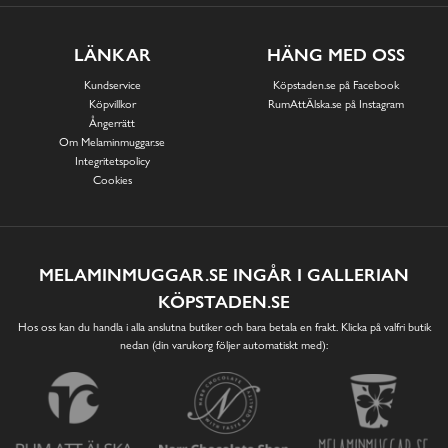
LÄNKAR
HÄNG MED OSS
Kundservice
Köpstaden.se på Facebook
Köpvillkor
RumAttÄlska.se på Instagram
Ångerrätt
Om Melaminmuggar.se
Integritetspolicy
Cookies
MELAMINMUGGAR.SE INGÅR I GALLERIAN
KÖPSTADEN.SE
Hos oss kan du handla i alla anslutna butiker och bara betala en frakt. Klicka på valfri butik
nedan (din varukorg följer automatiskt med):