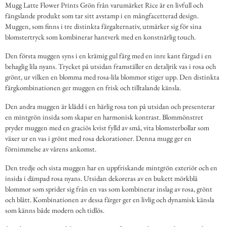
Mugg Latte Flower Prints Grön från varumärket Rice är en livfull och
fängslande produkt som tar sitt avstamp i en mångfacetterad design.
Muggen, som finns i tre distinkta färgalternativ, utmärker sig för sina
blomstertryck som kombinerar hantverk med en konstnärlig touch.
Den första muggen syns i en krämig gul färg med en inre kant färgad i en
behaglig lila nyans. Trycket på utsidan framställer en detaljrik vas i rosa och
grönt, ur vilken en blomma med rosa-lila blommor stiger upp. Den distinkta
färgkombinationen ger muggen en frisk och tilltalande känsla.
Den andra muggen är klädd i en härlig rosa ton på utsidan och presenterar
en mintgrön insida som skapar en harmonisk kontrast. Blommönstret
pryder muggen med en graciös kvist fylld av små, vita blomsterbollar som
växer ur en vas i grönt med rosa dekorationer. Denna mugg ger en
förnimmelse av vårens ankomst.
Den tredje och sista muggen har en uppfriskande mintgrön exteriör och en
insida i dämpad rosa nyans. Utsidan dekoreras av en bukett mörkblå
blommor som sprider sig från en vas som kombinerar inslag av rosa, grönt
och blått. Kombinationen av dessa färger ger en livlig och dynamisk känsla
som känns både modern och tidlös.