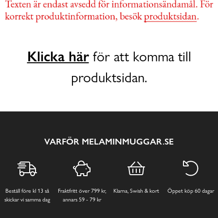
Klicka här
för att komma till
produktsidan.
VARFÖR MELAMINMUGGAR.SE
Beställ före kl 13 så
Fraktfritt över 799 kr,
Klarna, Swish & kort
Öppet köp 60 dagar
skickar vi samma dag
annars 59 - 79 kr