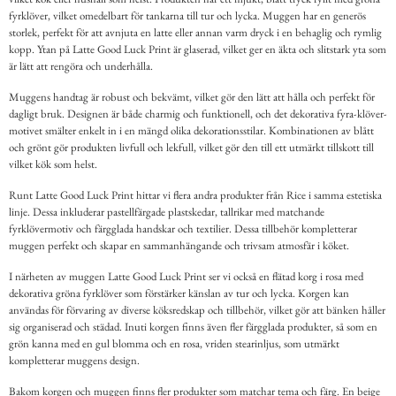
fyrklöver, vilket omedelbart för tankarna till tur och lycka. Muggen har en generös
storlek, perfekt för att avnjuta en latte eller annan varm dryck i en behaglig och rymlig
kopp. Ytan på Latte Good Luck Print är glaserad, vilket ger en äkta och slitstark yta som
är lätt att rengöra och underhålla.
Muggens handtag är robust och bekvämt, vilket gör den lätt att hålla och perfekt för
dagligt bruk. Designen är både charmig och funktionell, och det dekorativa fyra-klöver-
motivet smälter enkelt in i en mängd olika dekorationsstilar. Kombinationen av blått
och grönt gör produkten livfull och lekfull, vilket gör den till ett utmärkt tillskott till
vilket kök som helst.
Runt Latte Good Luck Print hittar vi flera andra produkter från Rice i samma estetiska
linje. Dessa inkluderar pastellfärgade plastskedar, tallrikar med matchande
fyrklövermotiv och färgglada handskar och textilier. Dessa tillbehör kompletterar
muggen perfekt och skapar en sammanhängande och trivsam atmosfär i köket.
I närheten av muggen Latte Good Luck Print ser vi också en flätad korg i rosa med
dekorativa gröna fyrklöver som förstärker känslan av tur och lycka. Korgen kan
användas för förvaring av diverse köksredskap och tillbehör, vilket gör att bänken håller
sig organiserad och städad. Inuti korgen finns även fler färgglada produkter, så som en
grön kanna med en gul blomma och en rosa, vriden stearinljus, som utmärkt
kompletterar muggens design.
Bakom korgen och muggen finns fler produkter som matchar tema och färg. En beige