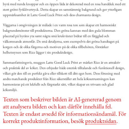
byrå med runda knoppar och en öppen låda är dekorerad med en rosa handduk med ett
stort grönt fyrklövertryck. Detta skapar en samstämmig bakgrund och ger ytterligare
uppmärksamhet åt Latte Good Luck Print och dess charmanta design.
Väggarna i omgivningen är målade i en varm rosa ton som skapar ett harmoniskt
bakgrundsmönster till produkterna. Den gröna kannan med den gula blomman
placerad på byråns yta samt några små krukväxter bidrar till en färgglad och
välkomnande atmosfär. De små detaljerna, som exempelvis det gröna handtaget på
korgen och de olika färgerna och motiven på de olika tillbehören, förstärker
helhetssynen som Rice lägger i sin produktdesign.
Sammanfattningsvis, muggen Latte Good Luck Print av märket Rice är en attraktiv
och praktisk del av köket. Den erbjuder både estetisk tilltalande och funktionell design,
vilket gör den till en perfekt gåva eller tillskott till ditt eget hem. Dess förening med
andra matchande produkter från Rice säkerställer att hela köksutrustningen kan
harmonieras på ett lekfullt och färgstarkt sätt, vilket skapar en trivsam och glad
köksmiljö.