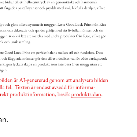
et bidrar till ett helhetsintryck av en genomtänkt och harmonisk
tt färgade i pastellnyanser och prydda med små, lekfulla detaljer, vilket
tligt och glatt köksutrymme är muggen Latte Good Luck Print från Rice
tisk och dekorativ och sprider glädje med sitt livfulla mönster och sin
gen är också lätt att matcha med andra produkter från Rice, vilket gör
rik och unik samling.
e Good Luck Print ett perfekt balans mellan stil och funktion. Dess
 och färgglada mönster gör den till ett idealiskt val för både vardagsbruk
r verkligen lyckats skapa en produkt som inte bara är en mugg utan ett
dagen.
an.