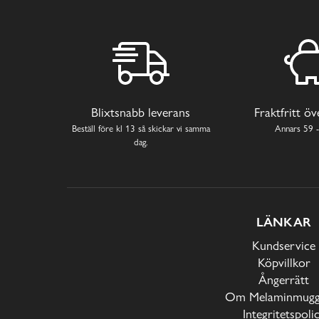
Blixtsnabb leverans
Fraktfritt ö
Beställ före kl 13 så skickar vi samma
Annars 59 -
dag.
LÄNKAR
Kundservice
Köpvillkor
Ångerrätt
Om Melaminmugga
Integritetspoli