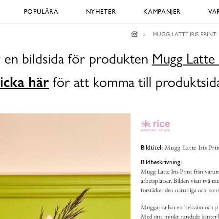
POPULÄRA
NYHETER
KAMPANJER
VA
MUGG LATTE IRIS PRINT
 en bildsida för produkten
Mugg Latte I
icka här
för att komma till produktsid
Mugg Latte Iris Pri
Bildtitel:
Bildbeskrivning:
Mugg Latte Iris Print från varumär
arbetsplatser. Bilden visar två m
förstärker den naturliga och kon
Muggarna har en bekväm och prakt
Med sina mjukt rundade kanter li