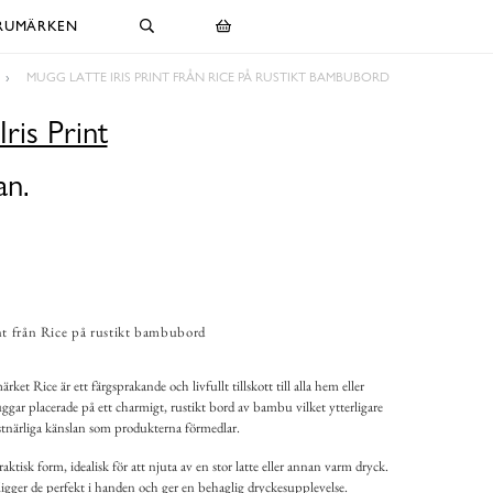
RUMÄRKEN
MUGG LATTE IRIS PRINT FRÅN RICE PÅ RUSTIKT BAMBUBORD
ris Print
an.
nt från Rice på rustikt bambubord
ket Rice är ett färgsprakande och livfullt tillskott till alla hem eller
uggar placerade på ett charmigt, rustikt bord av bambu vilket ytterligare
stnärliga känslan som produkterna förmedlar.
isk form, idealisk för att njuta av en stor latte eller annan varm dryck.
gger de perfekt i handen och ger en behaglig dryckesupplevelse.