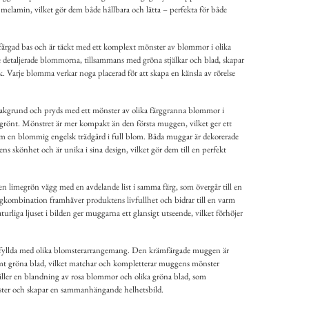
 melamin, vilket gör dem både hållbara och lätta – perfekta för både
rgad bas och är täckt med ett komplext mönster av blommor i olika
De detaljerade blommorna, tillsammans med gröna stjälkar och blad, skapar
k. Varje blomma verkar noga placerad för att skapa en känsla av rörelse
kgrund och pryds med ett mönster av olika färggranna blommor i
h grönt. Mönstret är mer kompakt än den första muggen, vilket ger ett
om en blommig engelsk trädgård i full blom. Båda muggar är dekorerade
 skönhet och är unika i sina design, vilket gör dem till en perfekt
n limegrön vägg med en avdelande list i samma färg, som övergår till en
gkombination framhäver produktens livfullhet och bidrar till en varm
rliga ljuset i bilden ger muggarna ett glansigt utseende, vilket förhöjer
 fyllda med olika blomsterarrangemang. Den krämfärgade muggen är
mt gröna blad, vilket matchar och kompletterar muggens mönster
ler en blandning av rosa blommor och olika gröna blad, som
er och skapar en sammanhängande helhetsbild.