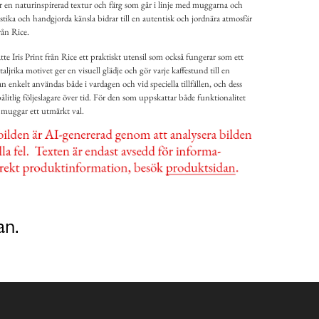
 en naturinspirerad textur och färg som går i linje med muggarna och
tika och handgjorda känsla bidrar till en autentisk och jordnära atmosfär
ån Rice.
 Iris Print från Rice ett praktiskt utensil som också fungerar som ett
ljrika motivet ger en visuell glädje och gör varje kaffestund till en
n enkelt användas både i vardagen och vid speciella tillfällen, och dess
pålitlig följeslagare över tid. För den som uppskattar både funktionalitet
a muggar ett utmärkt val.
an.