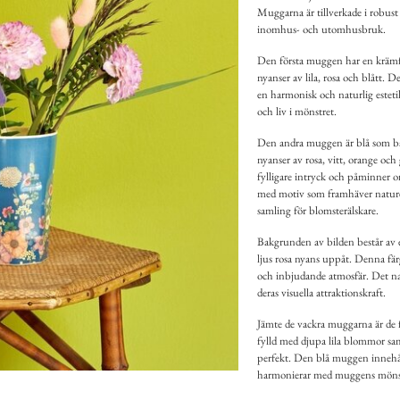
Muggarna är tillverkade i robust
inomhus- och utomhusbruk.
Den första muggen har en krämfä
nyanser av lila, rosa och blått. 
en harmonisk och naturlig esteti
och liv i mönstret.
Den andra muggen är blå som ba
nyanser av rosa, vitt, orange oc
fylligare intryck och påminner 
med motiv som framhäver naturens
samling för blomsterälskare.
Bakgrunden av bilden består av e
ljus rosa nyans uppåt. Denna fär
och inbjudande atmosfär. Det natu
deras visuella attraktionskraft.
Jämte de vackra muggarna är de
fylld med djupa lila blommor sa
perfekt. Den blå muggen innehål
harmonierar med muggens mönst