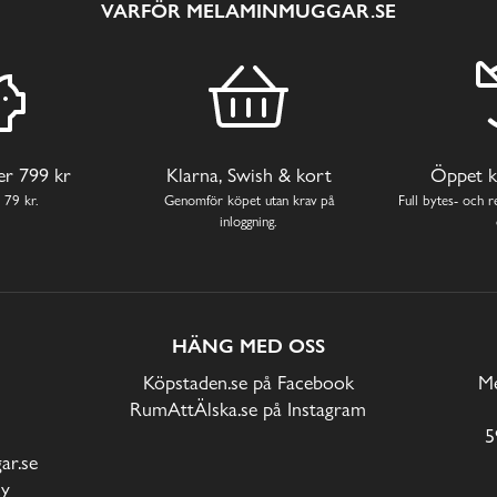
VARFÖR MELAMINMUGGAR.SE
ver 799 kr
Klarna, Swish & kort
Öppet k
 79 kr.
Genomför köpet utan krav på
Full bytes- och re
inloggning.
HÄNG MED OSS
Köpstaden.se på Facebook
Me
RumAttÄlska.se på Instagram
5
r.se
cy