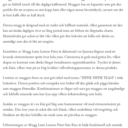
ger en lekfull touch till din dagliga kaffestund. Muggen har en kapacitet som gör den
perfekt för att avnjuta en stor kopp latte eller något annat favoritdryck, oavsett om det
är hett kaffe eller en kall dryck.
Denna mugg är designad med ett starkt och hållbart material, vilket garanterar att den
kan användas dagligen över en lång period utan att förlora sin färgstarka charm.
Materialvalet ger också en lätt vikt vilket gör den bekväm att hålla och dricka ur,
samtidigt som den är lätt att rengöra.
Exteriören av Mugg Latte Lemon Print är dekorerad i en ljusrosa färgton med ett
levande citronmönster spritt över hela ytan. Citronerna är gula med gröna löv, vilket
skapar en kontrast som direkt fångar betraktarens uppmärksamhet. Trycket är jämnt
och klart, vilket visar på en hög kvalitet i tillverkningsprocessen av denna produkt.
I mitten av muggen finns en stor gul cirkel med texten "YIPPIE YIPPIE YEAH" i röda
bokstäver. Denna positiva och energiska text bidrar till den glada och pigga känslan
som muggen förmedlar. Kombinationen av färger och text ger muggen ett ungdomligt
och lekfullt utseende som kan lysa upp vilken köksinredning som helst.
Insidan av muggen är i en klar gul färg som harmoniserar väl med citronmönstret på
utsidan. Den inre ytan är också slät och blank, vilket underlättar vid rengöring och
försäkrar att drycker behåller sin smak utan att påverkas av muggen.
Utformningen av Mugg Latte Lemon Print från Rice är både funktionell och estetisk.