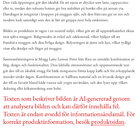
Den vida öppningen gör den idealisk för att njuta av drycker som latte, cappuccino
eller te, medan den robusta botten ger bra stabilitet på bordet eller på annan yta.
Handtaget är integrerat i kroppen på muggen själv, och dess frånvaro ger en ren och
modern look samtidigt som den är lätt att greppa runt hela omkretsen.
Bilden av produkten är tagen i en neutral miljö, vilket gör att all uppmärksamhet riktas
mot själva muggen. Bakgrunden är enkel och odekorerad, vilket hjälper till att
framhäva muggen och dess livliga design. Belysningen är jämn och ljus, vilket tydligt
visar alla detaljer och färger på muggen.
Sammanfattningsvis är Mugg Latte Lemon Print från Rice en utmärkt kombination av
färg, design och funktionalitet. Dess lekfulla citronmönster och uppmuntrande text
gör den till en idealisk mugg för både morgonens första kopp kaffe och för avkopplande
stunder under dagen. Kombinationen av hållbara material och en levande design gör
det till en favorit bland både vuxna och yngre användare, och den lyser upp vilken
dukning eller köksinredning som helst.