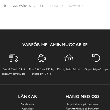
VARUMÄRKEN
RICE
MUGG LATTE NAVY BLUE
VARFÖR MELAMINMUGGAR.SE
Beställ före kl 13 så
Fraktfritt över 799 kr,
Klarna, Swish & kort
Öppet köp 60 dagar
skickar vi samma dag
annars 59 - 79 kr
LÄNKAR
HÄNG MED OSS
Kundservice
Köpstaden.se på Facebook
Köpvillkor
RumAttÄlska.se på Instagram