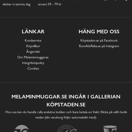
skickar vi samma dag
annars 59 - 79 kr
LÄNKAR
HÄNG MED OSS
Kundservice
Köpstaden.se på Facebook
Köpvillkor
RumAttÄlska.se på Instagram
Ångerrätt
Om Melaminmuggar.se
Integritetspolicy
Cookies
MELAMINMUGGAR.SE INGÅR I GALLERIAN
KÖPSTADEN.SE
Hos oss kan du handla i alla anslutna butiker och bara betala en frakt. Klicka på valfri butik
nedan (din varukorg följer automatiskt med):