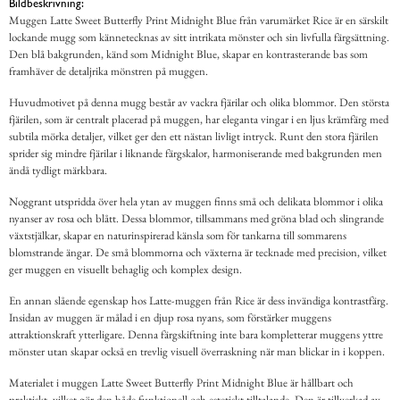
Bildbeskrivning:
Muggen Latte Sweet Butterfly Print Midnight Blue från varumärket Rice är en särskilt
lockande mugg som kännetecknas av sitt intrikata mönster och sin livfulla färgsättning.
Den blå bakgrunden, känd som Midnight Blue, skapar en kontrasterande bas som
framhäver de detaljrika mönstren på muggen.
Huvudmotivet på denna mugg består av vackra fjärilar och olika blommor. Den största
fjärilen, som är centralt placerad på muggen, har eleganta vingar i en ljus krämfärg med
subtila mörka detaljer, vilket ger den ett nästan livligt intryck. Runt den stora fjärilen
sprider sig mindre fjärilar i liknande färgskalor, harmoniserande med bakgrunden men
ändå tydligt märkbara.
Noggrant utspridda över hela ytan av muggen finns små och delikata blommor i olika
nyanser av rosa och blått. Dessa blommor, tillsammans med gröna blad och slingrande
växtstjälkar, skapar en naturinspirerad känsla som för tankarna till sommarens
blomstrande ängar. De små blommorna och växterna är tecknade med precision, vilket
ger muggen en visuellt behaglig och komplex design.
En annan slående egenskap hos Latte-muggen från Rice är dess invändiga kontrastfärg.
Insidan av muggen är målad i en djup rosa nyans, som förstärker muggens
attraktionskraft ytterligare. Denna färgskiftning inte bara kompletterar muggens yttre
mönster utan skapar också en trevlig visuell överraskning när man blickar in i koppen.
Materialet i muggen Latte Sweet Butterfly Print Midnight Blue är hållbart och
praktiskt, vilket gör den både funktionell och estetiskt tilltalande. Den är tillverkad av