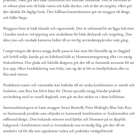
en robust plast som tål både varma och kalla drycker, och är lätt att rengöra, vilket gör
den idealisk för dagligt bruk. Den hållbara konstruktionen gör att muggen tål slitage
och håller länge.
Muggens form är både klassisk och ergonomisk. Den är utformad för att ligga bekvämt
i handen med en vid öppning som underlättar för både drickande och rengöring. Den
släta ytan och rundade kanterna bidrar till en trevlig användarupplevelse varje gång.
I omgivningen där denna mugg skulle passa in kan man lätt föreställa sig en färgglad
och livfull miljö, kanske på ett köksbord fullt av blomsterarrangemang eller i en mysig
frukosthörna. Den glada och lekfulla designen gör den till en fantastisk accessoar för att
lysa upp vilken bordsdukning som helst, vare sig det är för en familjefrukost eller en
fika med vänner.
Produktens namn och varumärke kan härledas till sin unika kombination av estetik och
funktion, som Rice har blivit känt för. Denna speciella mugg blandar praktisk
användning med en visuell dragkraft, som gör att den sticker ut i deras kollektion.
Sammanfattningsvis är Latte-muggen Sweet Butterfly Print Midnight Blue från Rice
en fascinerande produkt som erbjuder en harmonisk kombination av funktionalitet och
raffinerad design. Dess lockande mönster med fjärilar och blommor på en djupblå
bakgrund, i kombination med en överraskande rosa invändig färg, gör den till ett
attraktivt val för alla som uppskattar vackra och praktiska vardagsföremål.