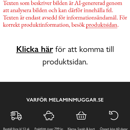
Klicka här
för att komma till
produktsidan.
VARFÖR MELAMINMUGGAR.SE
Beställ före kl 13 så
Fraktfritt över 799 kr,
Klarna, Swish & kort
Öppet köp 60 dagar