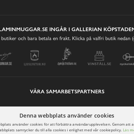
LAMINMUGGAR.SE INGÅR I GALLERIAN KÖPSTADEN
 butiker och bara betala en frakt. Klicka på valfri butik nedan 
VÅRA SAMARBETSPARTNERS
Denna webbplats använder cookies
plats använder cookies för att förbättra användarupplevelsen. Genom att 
ebbplats samtycker du till alla cookies i enlighet med vår cookiepolicy.
Läs m