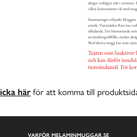
design verkligen står i centrum. 
vilket harmoniserar väl med mug
Sammantaget erbjuder Muggen Lav
estetik. Varumärket Rice har ver
tilltalande. Det blomstrande mönst
användningstillfälle, medan desi
Med denna mugg kan man njuta a
icka här
för att komma till produktsid
VARFÖR MELAMINMUGGAR.SE