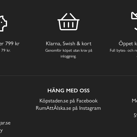
ver 799 kr
Klarna, Swish & kort
Öppet k
 79 kr.
Genomför köpet utan krav på
Full bytes- och re
inloggning.
HÄNG MED OSS
Köpstaden.se på Facebook
Me
RumAttÄlska.se på Instagram
5
r.se
cy