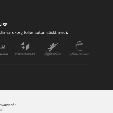
.SE
(din varukorg följer automatiskt med):
använda vår
er