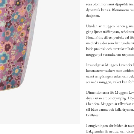
rosa blommor samt djupröda insla
dynamisk känsla. Blommorna varier
designen.
Utsidan av muggen har en glansi
gång ljuset träffar ytan, reflek
Floral Print till ett perfekt val 
med raka sidor som lätt rundas v
både praktisk och estetiskt tillt
muggar på varandra om utrymme s
Invändigt är Muggen Lavender Fal
kontrasterar vackert mot utsidan
också rengöringen enkel och bek
ser ned i muggen, vilket kan förh
Dimensionerna för Muggen Lavende
dryck utan att bli otymplig. Höj
i handen. Muggen är tillverkat av
till både varma och kalla drycker,
kvällsteet.
I omgivningen där bilden är tage
Bakgrunden är neutral och diskr