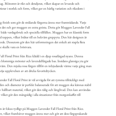
g. Mönstret är rikt och detaljerat, vilket skapar en levande och
ar i storlek och form, vilket ger en härlig variation och rikedom i
g finish som gör de strålande färgerna ännu mer framträdande. Varje
teras det och ger muggen en extra gnista. Detta gör Muggen Lavender Fall
för både vardagsbruk och speciella tillfällen. Muggen har en klassisk form
id toppen, vilket bidrar till en bekväm greppyta. Den här designen är
alande. Dessutom gör den här utformningen det enkelt att stapla flera
kulle vara en bristvara.
l Floral Print från Rice klädd i en djup rosafärgad nyans. Denna
s blommiga mönster och lavendelfärgade bas. Insidans glansiga yta gör
väm. Den mjuka rosa färgen tillför en inbjudande värme varje gång man
öja upplevelsen av att dricka favoritdrycken.
r Fall Floral Print är väl avvägda för att rymma tillräckligt med
den och diameter är perfekt balanserade för att muggen ska kännas stabil
 hållbart material, vilket gör den tålig och långlivad. Den kan användas
 vilket gör den mångsidig i alla situationer från morgonkaffet till
n är fokus tydligt på Muggen Lavender Fall Floral Print från Rice.
et, vilket framhäver muggen ännu mer och gör att dess färgsprakande