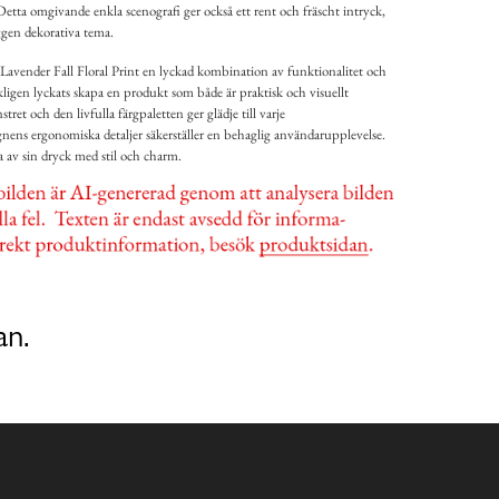
Detta omgivande enkla scenografi ger också ett rent och fräscht intryck,
gen dekorativa tema.
ender Fall Floral Print en lyckad kombination av funktionalitet och
kligen lyckats skapa en produkt som både är praktisk och visuellt
ret och den livfulla färgpaletten ger glädje till varje
gnens ergonomiska detaljer säkerställer en behaglig användarupplevelse.
v sin dryck med stil och charm.
an.