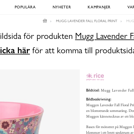
POPULÄRA
NYHETER
KAMPANJER
VA
MUGG LAVENDER FALL FLORAL PRINT
MUG
ildsida för produkten
Mugg Lavender Fal
icka här
för att komma till produktsid
Mugg Lavender Fall
Bildtitel:
Bildbeskrivning:
Muggen Lavender Fall Floral Prin
en blomstrande sommaräng. Denna
Muggen kännetecknas av ett bloms
Basen för mönstret på Muggen La
blommor i ett brett spektrum av 