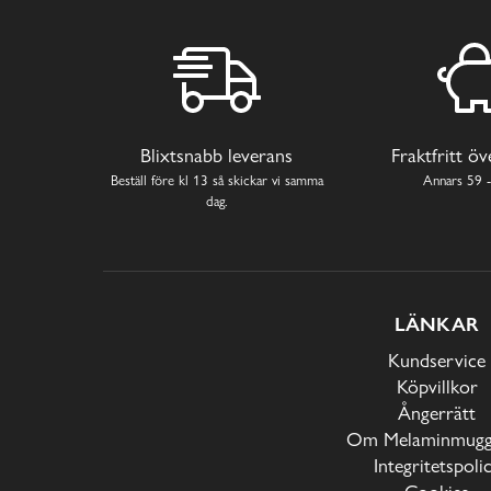
Blixtsnabb leverans
Fraktfritt ö
Beställ före kl 13 så skickar vi samma
Annars 59 -
dag.
LÄNKAR
Kundservice
Köpvillkor
Ångerrätt
Om Melaminmugga
Integritetspoli