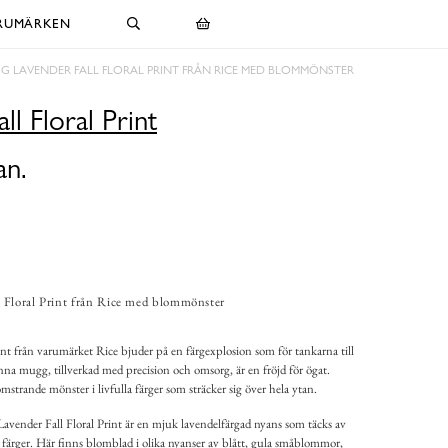
RUMÄRKEN
G LAVENDER FALL FLORAL PRINT FRÅN RICE MED BLOMMÖNSTER
l Floral Print
an.
 Floral Print från Rice med blommönster
t från varumärket Rice bjuder på en färgexplosion som för tankarna till
 mugg, tillverkad med precision och omsorg, är en fröjd för ögat.
trande mönster i livfulla färger som sträcker sig över hela ytan.
vender Fall Floral Print är en mjuk lavendelfärgad nyans som täcks av
färger. Här finns blomblad i olika nyanser av blått, gula småblommor,