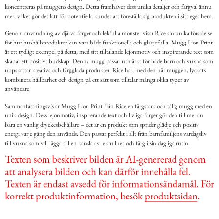
koncentreras på muggens design. Detta framhäver dess unika detaljer och färgval ännu
mer, vilket gör det lätt för potentiella kunder att föreställa sig produkten i sitt eget hem.
Genom användning av djärva färger och lekfulla mönster visar Rice sin unika förståelse
för hur hushållsprodukter kan vara både funktionella och glädjefulla. Mugg Lion Print
är ett tydligt exempel på detta, med sitt tilltalande lejonmotiv och inspirerande text som
skapar ett positivt budskap. Denna mugg passar utmärkt för både barn och vuxna som
uppskattar kreativa och färgglada produkter. Rice har, med den här muggen, lyckats
kombinera hållbarhet och design på ett sätt som tilltalar många olika typer av
användare.
Sammanfattningsvis är Mugg Lion Print från Rice en färgstark och tålig mugg med en
unik design. Dess lejonmotiv, inspirerande text och livliga färger gör den till mer än
bara en vanlig dryckesbehållare – det är en produkt som sprider glädje och positiv
energi varje gång den används. Den passar perfekt i allt från barnfamiljens vardagsliv
till vuxna som vill lägga till en känsla av lekfullhet och färg i sin dagliga rutin.