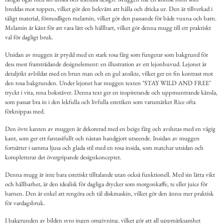
breddas mot toppen, vilket gör den bekväm att hålla och dricka ur. Den är tillverkad i
tåligt material, förmodligen melamin, vilket gör den passande för både vuxna och barn.
Melamin är känt för att vara lätt och hållbart, vilket gör denna mugg till ett praktiskt
val för dagligt bruk.
Utsidan av muggen är prydd med en stark rosa färg som fungerar som bakgrund för
dess mest framträdande designelement: en illustration av ett lejonhuvud. Lejonet är
detaljrikt avbildat med en brun man och en gul ansikte, vilket ger en fin kontrast mot
den rosa bakgrunden. Under lejonet har muggen texten "STAY WILD AND FREE"
tryckt i vita, rena bokstäver. Denna text ger en inspirerande och uppmuntrande känsla,
som passar bra in i den lekfulla och livfulla estetiken som varumärket Rice ofta
förknippas med.
Den övre kanten av muggen är dekorerad med en beige färg och avslutas med en vågig
kant, som ger ett fantasifullt och nästan handgjort utseende. Insidan av muggen
fortsätter i samma ljusa och glada stil med en rosa insida, som matchar utsidan och
kompletterar det övergripande designkonceptet.
Denna mugg är inte bara estetiskt tilltalande utan också funktionell. Med sin lätta vikt
och hållbarhet, är den idealisk för dagliga drycker som morgonkaffe, te eller juice för
barnen. Den är enkel att rengöra och tål diskmaskin, vilket gör den ännu mer praktisk
för vardagsbruk.
I bakgrunden av bilden syns ingen omgivning, vilket gör att all uppmärksamhet