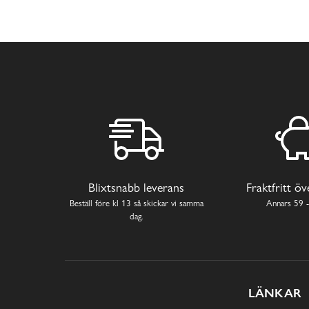
Blixtsnabb leverans
Fraktfritt ö
Beställ före kl 13 så skickar vi samma
Annars 59 -
dag.
LÄNKAR