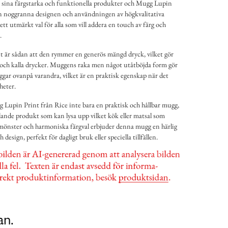
 sina färgstarka och funktionella produkter och Mugg Lupin
n noggranna designen och användningen av högkvalitativa
ett utmärkt val för alla som vill addera en touch av färg och
.
är sådan att den rymmer en generös mängd dryck, vilket gör
 och kalla drycker. Muggens raka men något utåtböjda form gör
uggar ovanpå varandra, vilket är en praktisk egenskap när det
heter.
Lupin Print från Rice inte bara en praktisk och hållbar mugg,
alande produkt som kan lysa upp vilket kök eller matsal som
 mönster och harmoniska färgval erbjuder denna mugg en härlig
sign, perfekt för dagligt bruk eller speciella tillfällen.
an.