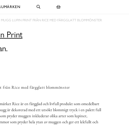
RUMÄRKEN
MUGG LUPIN PRINT FRÅN RICE MED FÄRGGLATT BLOMMÖNSTER
n Print
an.
 från Rice med färgglatt blommönster
ärket Rice är en färgglad och livfull produkt som omedelbart
mugg är dekorerad med ett utsökt blommigt tryck i en palett full
som pryder muggen inkluderar olika arter som lupiner,
mmor som pryder hela ytan av muggen och ger ett lekfullt och