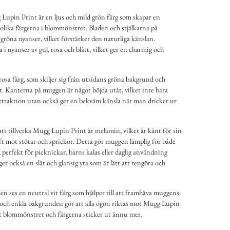
pin Print är en ljus och mild grön färg som skapar en
lika färgerna i blommönstret. Bladen och stjälkarna på
gröna nyanser, vilket förstärker den naturliga känslan.
 i nyanser av gul, rosa och blått, vilket ger en charmig och
rosa färg, som skiljer sig från utsidans gröna bakgrund och
t. Kanterna på muggen är något böjda utåt, vilket inte bara
 attraktion utan också ger en bekväm känsla när man dricker ur
tt tillverka Mugg Lupin Print är melamin, vilket är känt för sin
t mot stötar och sprickor. Detta gör muggen lämplig för både
rfekt för picknickar, barns kalas eller daglig användning
 också en slät och glansig yta som är lätt att rengöra och
n ses en neutral vit färg som hjälper till att framhäva muggens
a och enkla bakgrunden gör att alla ögon riktas mot Mugg Lupin
att blommönstret och färgerna sticker ut ännu mer.