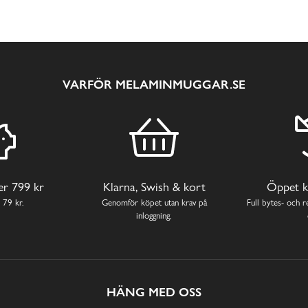
VARFÖR MELAMINMUGGAR.SE
ver 799 kr
Klarna, Swish & kort
Öppet k
 79 kr.
Genomför köpet utan krav på
Full bytes- och re
inloggning.
HÄNG MED OSS