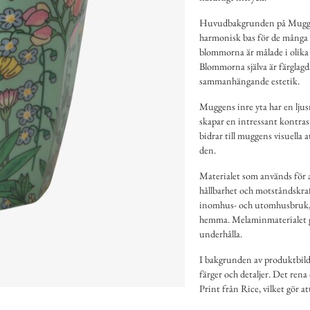
Huvudbakgrunden på Mugg Lu
harmonisk bas för de många o
blommorna är målade i olika 
Blommorna själva är färglagda
sammanhängande estetik.
Muggens inre yta har en ljus
skapar en intressant kontras
bidrar till muggens visuella
den.
Materialet som används för a
hållbarhet och motståndskraf
inomhus- och utomhusbruk, pe
hemma. Melaminmaterialet ger
underhålla.
I bakgrunden av produktbilde
färger och detaljer. Det ren
Print från Rice, vilket gör 