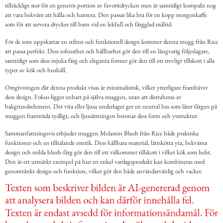
tillräckligt stor för en generös portion av favoritdrycken men är samtidigt kompakt nog
att vara bekväm att hålla och hantera. Den passar lika bra för en kopp morgonkaffe
som för att servera drycker till barn vid en lekfull och färgglad måltid.
För de som uppskattar en stilren och funktionell design kommer denna mugg från Rice
att passa perfekt. Dess robusthet och hållbarhet gör den till en långvarig följeslagare,
samtidigt som dess mjuka färg och eleganta former gör den till ett trevligt tillskott i alla
typer av kök och hushåll.
Omgivningen där denna produkt visas är minimalistisk, vilket ytterligare framhäver
dess design. Fokus ligger enbart på själva muggen, utan att distraheras av
bakgrundselement. Det vita eller ljusa underlaget ger en neutral bas som låter färgen på
muggen framträda tydligt, och ljussättningen betonar dess form och ytstruktur.
Sammanfattningsvis erbjuder muggen Melamin Blush från Rice både praktiska
funktioner och en tilltalande estetik. Dess hållbara material, lättskötta yta, bekväma
design och milda blush-färg gör den till ett välkommet tillskott i vilket kök som helst.
Den är ett utmärkt exempel på hur en enkel vardagsprodukt kan kombineras med
genomtänkt design och funktion, vilket gör den både användarvänlig och vacker.