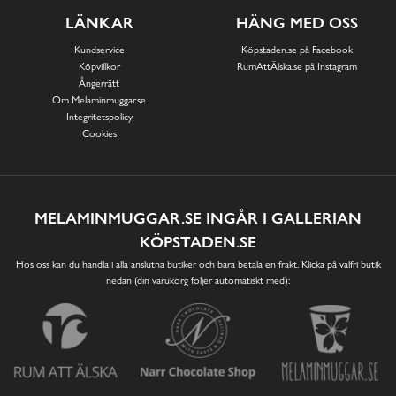
LÄNKAR
HÄNG MED OSS
Kundservice
Köpstaden.se på Facebook
Köpvillkor
RumAttÄlska.se på Instagram
Ångerrätt
Om Melaminmuggar.se
Integritetspolicy
Cookies
MELAMINMUGGAR.SE INGÅR I GALLERIAN
KÖPSTADEN.SE
Hos oss kan du handla i alla anslutna butiker och bara betala en frakt. Klicka på valfri butik
nedan (din varukorg följer automatiskt med):