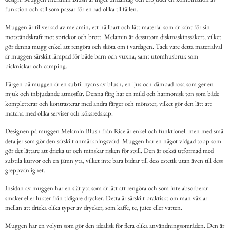
funktion och stil som passar för en rad olika tillfällen.
Muggen är tillverkad av melamin, ett hållbart och lätt material som är känt för sin
motståndskraft mot sprickor och brott. Melamin är dessutom diskmaskinssäkert, vilket
gör denna mugg enkel att rengöra och sköta om i vardagen. Tack vare detta materialval
är muggen särskilt lämpad för både barn och vuxna, samt utomhusbruk som
picknickar och camping.
Färgen på muggen är en subtil nyans av blush, en ljus och dämpad rosa som ger en
mjuk och inbjudande atmosfär. Denna färg har en mild och harmonisk ton som både
kompletterar och kontrasterar med andra färger och mönster, vilket gör den lätt att
matcha med olika serviser och köksredskap.
Designen på muggen Melamin Blush från Rice är enkel och funktionell men med små
detaljer som gör den särskilt anmärkningsvärd. Muggen har en något vidgad topp som
gör det lättare att dricka ur och minskar risken för spill. Den är också utformad med
subtila kurvor och en jämn yta, vilket inte bara bidrar till dess estetik utan även till dess
greppvänlighet.
Insidan av muggen har en slät yta som är lätt att rengöra och som inte absorberar
smaker eller lukter från tidigare drycker. Detta är särskilt praktiskt om man växlar
mellan att dricka olika typer av drycker, som kaffe, te, juice eller vatten.
Muggen har en volym som gör den idealisk för flera olika användningsområden. Den är