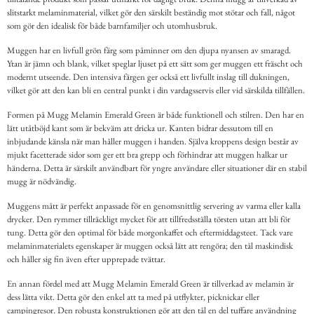
slitstarkt melaminmaterial, vilket gör den särskilt beständig mot stötar och fall, något
som gör den idealisk för både barnfamiljer och utomhusbruk.
Muggen har en livfull grön färg som påminner om den djupa nyansen av smaragd.
Ytan är jämn och blank, vilket speglar ljuset på ett sätt som ger muggen ett fräscht och
modernt utseende. Den intensiva färgen ger också ett livfullt inslag till dukningen,
vilket gör att den kan bli en central punkt i din vardagsservis eller vid särskilda tillfällen.
Formen på Mugg Melamin Emerald Green är både funktionell och stilren. Den har en
lätt utåtböjd kant som är bekväm att dricka ur. Kanten bidrar dessutom till en
inbjudande känsla när man håller muggen i handen. Själva kroppens design består av
mjukt facetterade sidor som ger ett bra grepp och förhindrar att muggen halkar ur
händerna. Detta är särskilt användbart för yngre användare eller situationer där en stabil
mugg är nödvändig.
Muggens mått är perfekt anpassade för en genomsnittlig servering av varma eller kalla
drycker. Den rymmer tillräckligt mycket för att tillfredsställa törsten utan att bli för
tung. Detta gör den optimal för både morgonkaffet och eftermiddagsteet. Tack vare
melaminmaterialets egenskaper är muggen också lätt att rengöra; den tål maskindisk
och håller sig fin även efter upprepade tvättar.
En annan fördel med att Mugg Melamin Emerald Green är tillverkad av melamin är
dess lätta vikt. Detta gör den enkel att ta med på utflykter, picknickar eller
campingresor. Den robusta konstruktionen gör att den tål en del tuffare användning