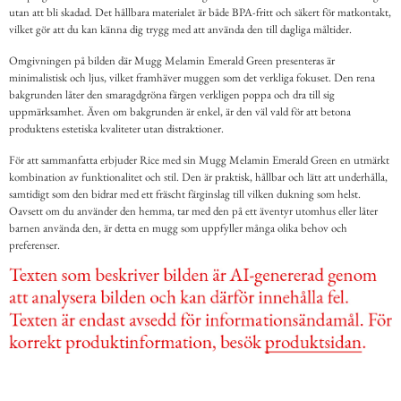
utan att bli skadad. Det hållbara materialet är både BPA-fritt och säkert för matkontakt,
vilket gör att du kan känna dig trygg med att använda den till dagliga måltider.
Omgivningen på bilden där Mugg Melamin Emerald Green presenteras är
minimalistisk och ljus, vilket framhäver muggen som det verkliga fokuset. Den rena
bakgrunden låter den smaragdgröna färgen verkligen poppa och dra till sig
uppmärksamhet. Även om bakgrunden är enkel, är den väl vald för att betona
produktens estetiska kvaliteter utan distraktioner.
För att sammanfatta erbjuder Rice med sin Mugg Melamin Emerald Green en utmärkt
kombination av funktionalitet och stil. Den är praktisk, hållbar och lätt att underhålla,
samtidigt som den bidrar med ett fräscht färginslag till vilken dukning som helst.
Oavsett om du använder den hemma, tar med den på ett äventyr utomhus eller låter
barnen använda den, är detta en mugg som uppfyller många olika behov och
preferenser.