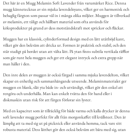
Det här är en Mugg Melamin Soft Lavender från varumärket Rice. Denna
mugg kännetecknas av sin mjuka lavendelnyans, vilket ger en harmonisk och
behaglig färgton som passar väl in i många olika miljöer. Muggen är tillverkad
av melamin, ett tåligt och hållbart material som ofta används för
köksprodukter på grund av dess motståndskraft mot sprickor och fläckar.
Muggen har en klassisk, cylinderformad design med en lätt utåtböjd kant,
vilket gör den bekväm att dricka ur. Formen är praktisk och stabil, och den
står stadigt på bordet utan att välta lätt. På ytan finns subtila vertikala räfflor
som går runt hela muggen och ger ett elegant intryck och extra grepp när
man håller i den.
Den inre delen av muggen är också färgad i samma mjuka lavendelton, vilket
skapar en enhetlig och sammanhängande utseende. Melaminmaterialet ger
muggen en blank, slät yta både in- och utvändigt, vilket gör den enkel att
rengöra och underhålla. Man kan enkelt tvätta den för hand eller i
diskmaskin utan risk för att färgen förlorar sin lyster.
Med en kapacitet som är tillräcklig för både varma och kalla drycker är denna
soft lavender mugg perfekt för allt från morgonkaffet till kvällsteet. Den är
lämplig att ta med sig ut på picknick eller använda hemma, tack vare sitt
robusta material. Dess lätthet gör den också bekväm att bära med sig, utan