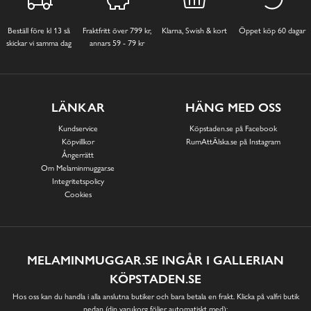
Beställ före kl 13 så
Fraktfritt över 799 kr,
Klarna, Swish & kort
Öppet köp 60 dagar
skickar vi samma dag
annars 59 - 79 kr
LÄNKAR
HÄNG MED OSS
Kundservice
Köpstaden.se på Facebook
Köpvillkor
RumAttÄlska.se på Instagram
Ångerrätt
Om Melaminmuggar.se
Integritetspolicy
Cookies
MELAMINMUGGAR.SE INGÅR I GALLERIAN
KÖPSTADEN.SE
Hos oss kan du handla i alla anslutna butiker och bara betala en frakt. Klicka på valfri butik
nedan (din varukorg följer automatiskt med):