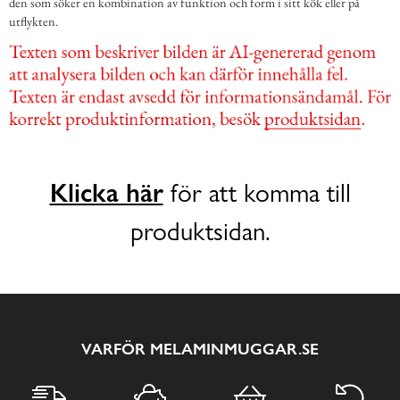
den som söker en kombination av funktion och form i sitt kök eller på
utflykten.
Klicka här
för att komma till
produktsidan.
VARFÖR MELAMINMUGGAR.SE