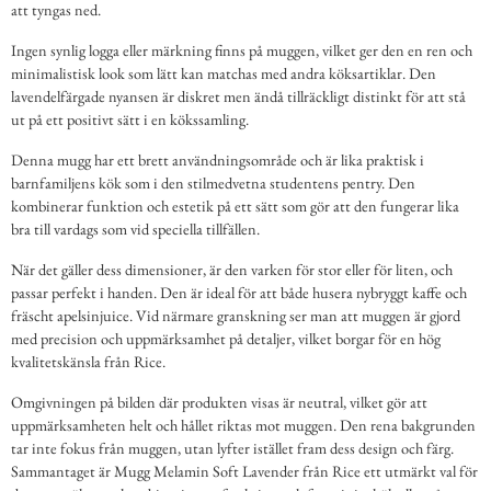
att tyngas ned.
Ingen synlig logga eller märkning finns på muggen, vilket ger den en ren och
minimalistisk look som lätt kan matchas med andra köksartiklar. Den
lavendelfärgade nyansen är diskret men ändå tillräckligt distinkt för att stå
ut på ett positivt sätt i en kökssamling.
Denna mugg har ett brett användningsområde och är lika praktisk i
barnfamiljens kök som i den stilmedvetna studentens pentry. Den
kombinerar funktion och estetik på ett sätt som gör att den fungerar lika
bra till vardags som vid speciella tillfällen.
När det gäller dess dimensioner, är den varken för stor eller för liten, och
passar perfekt i handen. Den är ideal för att både husera nybryggt kaffe och
fräscht apelsinjuice. Vid närmare granskning ser man att muggen är gjord
med precision och uppmärksamhet på detaljer, vilket borgar för en hög
kvalitetskänsla från Rice.
Omgivningen på bilden där produkten visas är neutral, vilket gör att
uppmärksamheten helt och hållet riktas mot muggen. Den rena bakgrunden
tar inte fokus från muggen, utan lyfter istället fram dess design och färg.
Sammantaget är Mugg Melamin Soft Lavender från Rice ett utmärkt val för