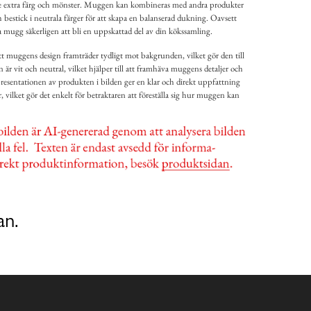
ite extra färg och mönster. Muggen kan kombineras med andra produkter
h bestick i neutrala färger för att skapa en balanserad dukning. Oavsett
ugg säkerligen att bli en uppskattad del av din kökssamling.
tt muggens design framträder tydligt mot bakgrunden, vilket gör den till
r vit och neutral, vilket hjälper till att framhäva muggens detaljer och
 presentationen av produkten i bilden ger en klar och direkt uppfattning
vilket gör det enkelt för betraktaren att föreställa sig hur muggen kan
an.