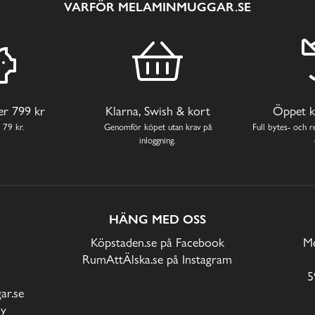
VARFÖR MELAMINMUGGAR.SE
ver 799 kr
Klarna, Swish & kort
Öppet k
 79 kr.
Genomför köpet utan krav på
Full bytes- och re
inloggning.
HÄNG MED OSS
Köpstaden.se på Facebook
Me
RumAttÄlska.se på Instagram
5
r.se
cy