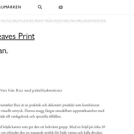
RUMÄRKEN
MUGG PALM LEAVES PRINT FRÅN RICE MED PALMBLADSMÖNSTER
aves Print
an.
rint från Rice med palmbladsmönster
rumärket Rice är en praktisk och dekorativ produkt som kombinerar
nde visuellt uttryck. Denna mugg fångar omedelbart uppmärksamhet med
de till vardagsbruk och speciella tillfällen.
 böjda kanter som ger den ett bekvämt grepp. Med en höjd på cirka 10
cm erbjuder den en passande storlek för både varma och kalla drycker.