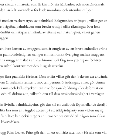
tt slitstarkt material som är känt för sin hållbarhet och motståndskraft
r den särskilt användbar för både inomhus- och utomhusmiljöer.
med ett vackert tryck av palmblad. Bakgrunden är ljusgul, vilket ger en
e blågröna palmbladen som breder ut sig i olika riktningar över hela
mlöst och skapar en känsla av rörelse och naturlighet, vilket ger en
muggen.
en övre kanten av muggen, som är omgiven av ett brett, enhetligt grönt
ker palmbladsdesignen och ger en harmonisk övergång mellan muggens
enna mugg är målad i en klar himmelsblå färg som ytterligare förhöjer
 subtil kontrast mot den ljusgula utsidan.
r flera praktiska fördelar. Den är lätt vilket gör den bekväm att använda
om är melamin resistent mot temperaturförändringar, vilket gör denna
varma och kalla drycker utan risk för sprickbildning eller deformation.
 och tål diskmaskin, vilket bidrar till dess användarvänlighet i vardagen.
livfulla palmbladsprint, gör den till en unik och iögonfallande detalj i
 lika bra som en färgglad accent på ett trädgårdsparty som vid en mysig
rån Rice kan också utgöra en utmärkt presentidé till någon som älskar
a köksredskap.
g Palm Leaves Print gör den till ett utmärkt alternativ för alla som vill