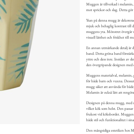
Muggen är tillverkad i melamin, e
mot sprickor och slag. Detta gö
Ytan på denna mugg är dekorerad 
mjuk och behaglig kontrast till d
muggens yta. Mönstret övergår sö
visuell lätthet och friskhet till 
En annan utmärkande detalj är d
band. Detta gröna band förstär
yttre och dess inre. Insidan av d
den övergripande designen med en
Muggens materialval, melamin, ge
för både barn och vuxna. Dessut
mugg säker att använda för både 
Melamin är också lätt att rengöra
Designen på denna mugg, med sin 
vilket kök som helst. Den passar
frukost vid köksbordet. Muggen f
både stil och funktionalitet i sin
Den mångsidiga estetiken hos Mug