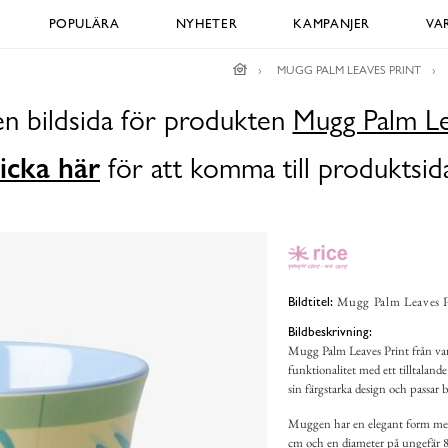
POPULÄRA
NYHETER
KAMPANJER
VA
MUGG PALM LEAVES PRINT
en bildsida för produkten
Mugg Palm Le
icka här
för att komma till produktsid
Mugg Palm Leaves P
Bildtitel:
Bildbeskrivning:
Mugg Palm Leaves Print från va
funktionalitet med ett tilltala
sin färgstarka design och passar bå
Muggen har en elegant form med
cm och en diameter på ungefär 8 