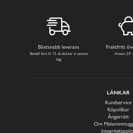
Blixtsnabb leverans
Fraktfritt ö
Beställ före kl 13 så skickar vi samma
Annars 59 -
dag.
LÄNKAR
Kundservice
Köpvillkor
Ångerrätt
Om Melaminmugga
Integritetspoli