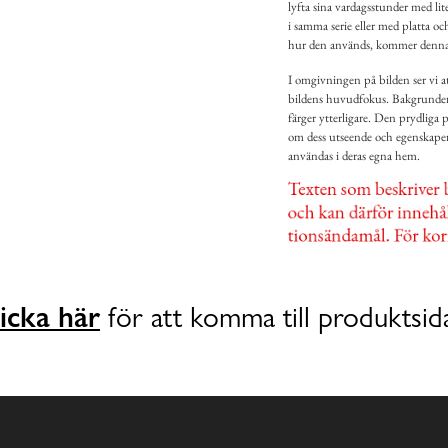
lyfta sina vardagsstunder med l
i samma serie eller med platta oc
hur den används, kommer denna m
I omgivningen på bilden ser vi a
bildens huvudfokus. Bakgrunden ä
färger ytterligare. Den prydliga
om dess utseende och egenskaper, 
användas i deras egna hem.
icka här
för att komma till produktsid