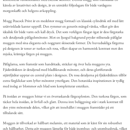
känsla av kreativitet och design, är en utmärkt följeslagare för både vardagens
morgonkaffe och helgens avkoppling.
Mugg Peacock Print är en medelstor mugg formad i en klassisk cylindrisk stil med lätt
utåtvinklade kanter upptill. Den rymmer en generös mängd vätska, vilket gör den
idealisk för både varm och kall dryck. Det som verkligen fångar ögat är dess färgstarka
och detaljerade påfågelsmönster. Mot en ljusgul bakgrund pryder stiliserade påfåglar
muggen med sina eleganta och noggrant skisserade former. De huvudsakliga färgerna
på designen är toner av turkos och rosa, vilket skapar en harmonisk kontrast mot den
mjuka, krämiga färgen på muggen.
Påfåglarna, som framstår som handritade, sträcker sig över hela muggens yta.
Fjäderdräkten är detaljerad med bladliknande mönster, och deras glorifierande
stjärtfjädrar upptar en central plats i designen. De rosa detaljerna på fjäderdräkten tillför
extra färgklickar som lyfter mönstret ytterligare. Den botaniska inspirationen är tydlig
med inslag av blommor och blad som kompletterar estetiken.
På insidan av muggen hittar vi en överraskande färgexplosion. Den turkosa färgen, som
täcker hela insidan, är livfull och glatt. Denna inre beläggning står i stark kontrast till
den yttre mönstrade delen, vilket gör att innehållet i muggen framträder på ett
tilltalande sätt.
Muggen är tillverkad av hållbart melamin, ett material som är känt för sin robusthet
och hållbarhet. Detta gör muggen lämplig för både inomhus- och utomhusbruk, vilket