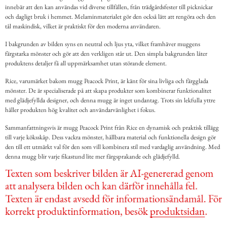
innebär att den kan användas vid diverse tillfällen, från trädgårdsfester till picknickar
och dagligt bruk i hemmet. Melaminmaterialet gör den också lätt att rengöra och den
tål maskindisk, vilket är praktiskt för den moderna användaren.
I bakgrunden av bilden syns en neutral och ljus yta, vilket framhäver muggens
färgstarka mönster och gör att den verkligen står ut. Den simpla bakgrunden låter
produktens detaljer få all uppmärksamhet utan störande element.
Rice, varumärket bakom mugg Peacock Print, är känt för sina livliga och färgglada
mönster. De är specialiserade på att skapa produkter som kombinerar funktionalitet
med glädjefyllda designer, och denna mugg är inget undantag. Trots sin lekfulla yttre
håller produkten hög kvalitet och användarvänlighet i fokus.
Sammanfattningsvis är mugg Peacock Print från Rice en dynamisk och praktisk tillägg
till varje köksskåp. Dess vackra mönster, hållbara material och funktionella design gör
den till ett utmärkt val för den som vill kombinera stil med vardaglig användning. Med
denna mugg blir varje fikastund lite mer färgsprakande och glädjefylld.